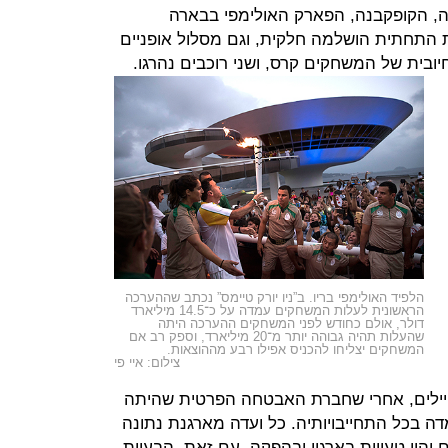
ה, הקופקבנה, הפארק האולימפי בבארה
 התחתית הושלמה חלקית, וגם מסלול אופניים
בית של המשחקים קרס, ושני רוכבים נהרגו.
הלפיד האולימפי בריו. ב”ניו יורק טיימס” נכתב שההערכה
הראשונית לעלות המשחקים עמדה על כ־14.5 מיליארד
דולר, אולם כחודש לפני המשחקים ההערכה היתה
שהעלות תהיה גבוהה יותר מ־20 מיליארד, וספק רב אם
המשחקים יצליחו להכניס אפילו רבע מההוצאות.
צילום: איי פי
 ממשלתית כדי להוסיף 1,200 חיילים, אחרי שחברת האבטחה הפרטית שהיתה
בכל התחייבויותיה. כל ועדה מארגנת נתונה
יהיו טעויות בארגון ובהפקה. עם זאת, הבעיות