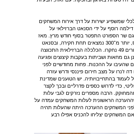
כלי שמשפיע ישירות על דרך אירוח המשחקים
דילמה רוסף על ידי הסנאט הברזילאי על
גם שר הספורט התפטר בסוף חודש מרץ. מאז
פרוץ המשבר, מתוך 513 חברי קונגרס, יותר מ־300 נמצאים תחת חקירה, ובסנאט
המצב לא יותר טוב, כשמתוך 81 סנטורים 49 נחקרו. הכלכלה הברזילאית התכווצה
 ברבעון הראשון של 2016, ישנן גם מחאות ושביתות בעקבות קיצוצים ופגיעה
ם שהעיבו על ההכנות. פחות מחודשיים לפני
ה ז'נרו על מצב חירום פיננסי ודרש עזרה
לעמוד בהתחייבויותיה. יש הטוענים שמדינת
טי, כדי לדרוש כספים פדרליים ובכך לקצר
המחוקק. הרבה מספרים נזרקים לגבי עלות
 שההערכה הראשונית לעלות המשחקים עמדה על
ודש לפני המשחקים ההערכה היתה שהעלות תהיה
, וספק רב אם המשחקים יצליחו להכניס אפילו רבע