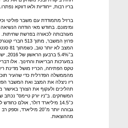
בריו רבות, ייחודיות ולאו דווקא נפתרו.
ברזיל מתמודדת עם משבר פוליטי וכל
ומימונם. בחודש מאי הודחה הנשיאה 
מעורבותה לכאורה בפרשת שחיתות. 
ב־5.4%
במערכות הבריאות והחינוך. אלו דברי
טקס הפתיחה, הכריז מושל מדינת ריו ד
מהממשלה הפדרלית כדי שהעיר תוכל 
ריו ניצלה את המצב ואת המשבר הפולי
תהליכים ולעקוף את הצורך באישור מ
המשחקים. ב”ניו יורק טיימס” נכתב
כ־14.5 מיליארד דולר, אולם כח
גבוהה יותר מ־20 מיליארד
מההוצאות.