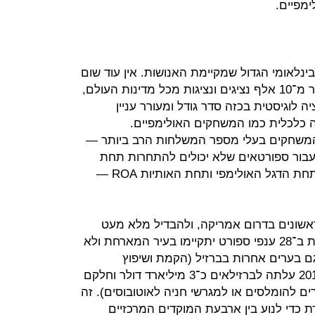
מפיים.
נלאומי הגדול שמקיימת האנושות. אין עוד שום
אירוע שבו משתתפים ומשתתפות יותר מ־10 אלף נציגים ונציגות מכל מדינות העולם,
ה לוגיסטית בכזה סדר גודל ומעורר עניין
ה כלכלית כמו המשחקים האולימפיים.
האולימפיים ב־2016 יהיו המשחקים בעלי מספר המשלחות הרב ביותר —
ם עבור ספורטאים שלא יכולים להתחרות תחת
דגל מדינתם, שתתחרה ככל הנראה תחת הדגל האולימפי ותחת האותיות ROA —
אשונים בדרום אמריקה, ולהבדיל מלא מעט
משחקים קודמים, יותר מ־300 תחרויות ב־28 ענפי ספורט יתקיימו בעיר המארחת ולא
ך גם בערים אחרות בברזיל (הקמת ושיפוץ
אצטדיוני הכדורגל לקראת מונדיאל 2014 עלתה לברזילאים כ־3 מיליארד דולר וחלקם
ים להומלסים או למגרשי חניה לאוטובוסים). זה
 כדי לנוע בין ארבעת המוקדים המרכזיים