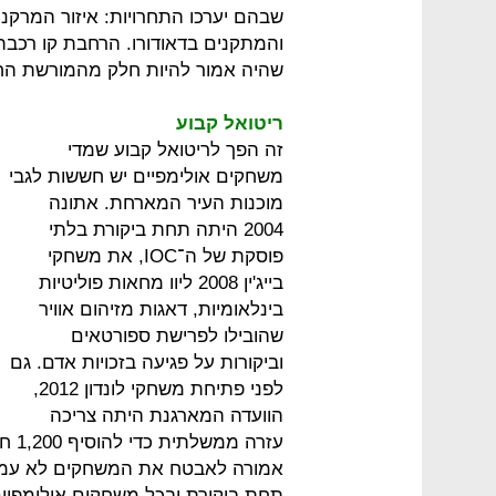
שבהם יערכו התחרויות: איזור המרקנ
והמתקנים בדאודורו. הרחבת קו רכבת
שהיה אמור להיות חלק מהמורשת החיו
ריטואל קבוע
זה הפך לריטואל קבוע שמדי
משחקים אולימפיים יש חששות לגבי
מוכנות העיר המארחת. אתונה
2004 היתה תחת ביקורת בלתי
פוסקת של ה־IOC, את משחקי
בייג'ין 2008 ליוו מחאות פוליטיות
בינלאומיות, דאגות מזיהום אוויר
שהובילו לפרישת ספורטאים
וביקורות על פגיעה בזכויות אדם. גם
לפני פתיחת משחקי לונדון 2012,
הוועדה המארגנת היתה צריכה
עזרה
אמורה לאבטח את המשחקים לא עמדה 
תחת ביקורת ובכל משחקים אולימפיים 