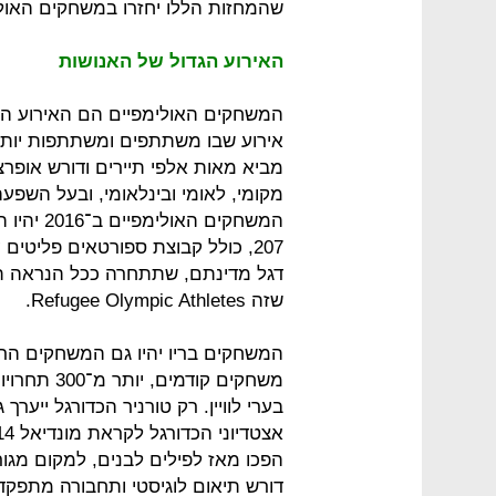
שהמחזות הללו יחזרו במשחקים האולי
האירוע הגדול של האנושות
המשחקים האולימפיים הם האירוע הבי
מביא מאות אלפי תיירים ודורש אופרצי
מקומי, לאומי ובינלאומי, ובעל השפע
המשחקים 
207, כולל קבוצת ספורטאים פליטי
שזה Refugee Olympic Athletes.
המשחקים בריו יהיו גם המשחקים הר
בערי לוויין. רק טורניר הכדורגל ייער
הפכו מאז לפילים לבנים, למקום מגור
דורש תיאום לוגיסטי ותחבורה מתפקדת