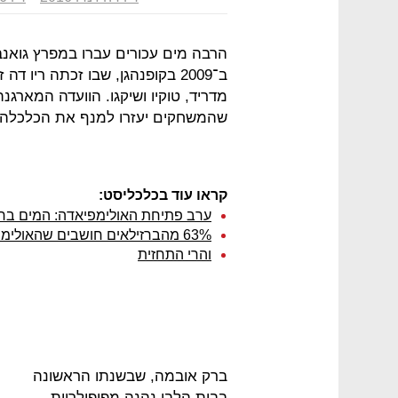
הרבה מים עכורים עברו במפרץ גואנב
ב־2009 בקופנהגן, שבו זכתה ריו
שהמשחקים יעזרו למנף את הכלכלה 
קראו עוד בכלכליסט:
ערב פתיחת האולימפיאדה: המים ברי
63% מהברזילאים חושבים שהאולימפיאדה תעשה יותר רע מטוב לברזיל
והרי התחזית
ברק אובמה, שבשנתו הראשונה
בבית הלבן נהנה מפופולריות