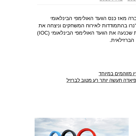
רה מאז כנס הוועד האולימפי הבינלאומי
 דה ז'נרו בהתמודדות לאירוח המשחקים וניצחה את
מדריד, טוקיו ושיקגו. הוועדה המארגנת שכנעה את הוועד האולימפי הבינלאומי (IOC)
הברזילאית.
ו מזוהמים במיוחד