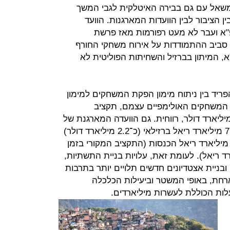
יים משאל עם גם בבירה האיטלקית לגבי המשך
ן הציבור לבין הוועדות המארגנות. הוועד
פ"א ועבר לא מעט רפורמות מאז פרשת
השחיתות שנחשפה בסוף שנות ה־90 סביב ההתמודדות על אירוח משחקי החורף
פ"א, המיתון בברזיל והשחיתות הפוליטית לא
פריד בין ניתוח מימון הפקת המשחקים למימון
שההפקה של המשחקים האולימפיים עצמם, תקציב
ליארד דולר, רווחית. גם הוועדה המארגנת של
ריו 2016 מציגה תקציב הוצאות של 7.4 מיליארד ריאל ברזילאי (כ־2.2 מיליארד דולר)
ל תפעול המשחקים ותחזית של 7.4 מיליארד ריאל הכנסות (התקציב המקורי בזמן
דות עמד על 4.2 מיליארד ריאל). לעומת זאת, עלויות בניית התשתיות,
בניית אצטדיונים חדשים תלויים יותר בתרבות
רחת, באופי המשטר וביעילות הכלכלה
לות הכוללת לעשרות מיליארדים.