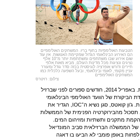
הטבעות האולימפיות בחוף בריו. המשחקים האולימפיים
הם האירוע הבינלאומי הגדול שמקיימת האנושות. אין עוד
שום אירוע שבו משתתפים ומשתתפות יותר מ־10 אלף
נציגים ונציגות מכל מדינות העולם, מביא מאות אלפי
תיירים ודורש אופרציה לוגיסטית בכזה סדר גודל ומעורר
עניין מקומי, לאומי ובינלאומי, ובעל השפעה כלכלית כמו
המשחקים האולימפיים
צילום: רויטרס
כלפי הוועדה המארגנת היתה עוקצנית. באפריל 2014, חודשים ספורים לפני שברזיל
ת הביקורת של הוועד האולימפי הבינלאומי
ביקרה בריו וקטלה לחלוטין את ההכנות. ג'ון קואטס, סגן נשיא ה־IOC, הגדיר את
ע תסכול מהבירוקרטיה הפנימית של הממשלות
הקמת מתקנים ותשתיות ומזיהום המים.
ק של הממשלה הברזילאית סביב המונדיאל
סיפו נחת ל־IOC, אם כי לפחות באופן פומבי לא הביעו בו דאגה