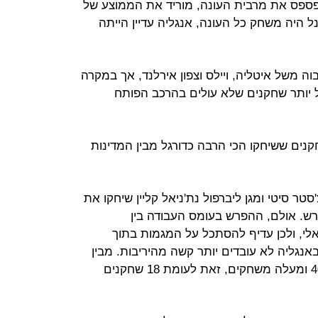
שפספס את מרבית העונה, מוריד את הממוצע של
 היה משחק כל העונה, אנגליה עדיין הייתה
ה משל איטליה, ויילס וצפון אירלנד, אך במקרה
 יותר שחקנים שלא עולים בהרכב הפותח
נים ששיחקו הכי הרבה כדורגל מבין המדינות
טר סיטי ומגן ליברפול נת'ניאל קליין שיחקו את
ש. אולם, ההפרש בעומס העבודה בין
י, ולכן עדיף להסתכל על המגמות בתוך
נגליה לא עובדים יותר קשה מהיריבות. מבין
שחקני הנבחרת, 13 שחקנים שיחקו 40 ומעלה משחקים, זאת לעומת 18 שחקנים