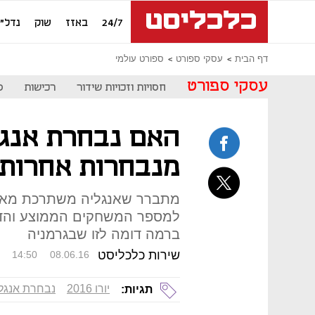
24/7
באזז
שוק
נדל"ן
דף הבית
עסקי ספורט
ספורט עולמי
עסקי ספורט
חסויות וזכויות שידור
רכישות
ס
האם נבחרת אנגל
מנבחרות אחרות ב
מתברר שאנגליה משתרכת מאחו
ברמה דומה לזו שבגרמניה
שירות כלכליסט
14:50
08.06.16
יורו 2016
נבחרת אנגל
תגיות: