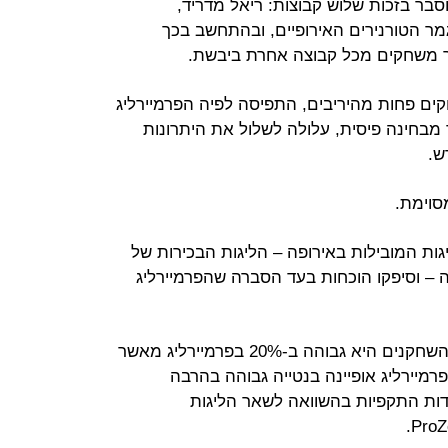
בר בזכות שלוש קבוצות: ריאל מדריד,
מר הטורנירים האירופיים, ובהתחשב בכך
ר משחקים מכל קבוצה אחרת ביבשת.
ים פחות מהיריבים, התפיסה לפיה הפרמיירליג
ר מבחינה פיסית, עלולה לשלול את היתרונות
ש.
סוימת.
 חמש הליגות המובילות באירופה – הליגות הבכירות של
ה – וסיפקו הוכחות בעד הסברה שהפרמיירליג
לדוגמה, העברת הכדור במהירות בין השחקנים היא גבוהה ב-20% בפרמיירליג מאשר
צע האירופי. "בעונת 2015-16 הפרמיירליג אופיינה בנטייה גבוהה בהרבה
דות התקפיות בהשוואה לשאר הליגות