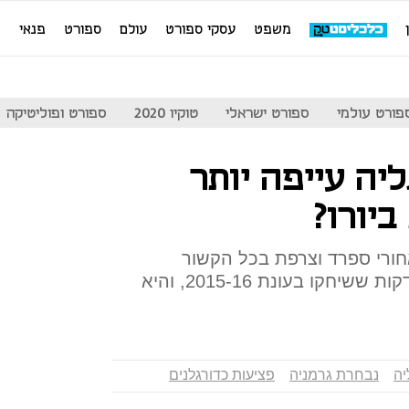
משפט
עסקי ספורט
עולם
ספורט
פנאי
מ
פורט עולמי
ספורט ישראלי
טוקיו 2020
ספורט ופוליטיקה
יה עייפה יותר
יורו?
רי ספרד וצרפת בכל הקשור
למספר המשחקים הממוצע והדקות ששיחקו בעונת 2015-16, והיא
יה
נבחרת גרמניה
פציעות כדורגלנים