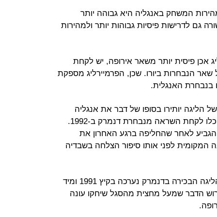
ירות המשחק באנגליה היא גבוהה יותר
רה גם לדרישות פיסיות גבוהות יותר ולמהירות
 אכן פיסית יותר משאר אירופה, יש לקחת
אר הנבחרות ביורו. שכן, הפרמיירליג מספקת
ל הליגה יותירו בסופו של דבר את אנגליה
בחיסרון לעומת שאר הנבחרות, הם יוכלו לקחת השראה מנבחרת דנמרק ב-1992.
הגביע לאחר שהחליפה ברגע האחרון את
נה המקומית לפני אותו סיפור הצלחה בשבדיה
ארגון מחדש הוביל לכך שהעונה של הליגה הבכירה בדנמרק נערכה בקיץ 1991 ומיד
כן נפתחה עונת 1991-92. פירוש הדבר שמעל מחצית מהסגל שיחקו עונה
רופה.