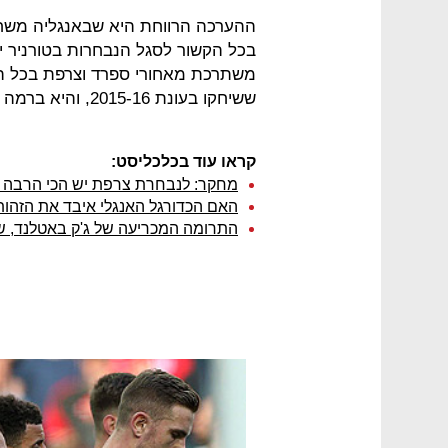
ההערכה הרווחת היא שבאנגליה משחק
משתרכת מאחורי ספרד וצרפת בכל 
ששיחקו בעונת 2015-16, והיא ברמה דומה לזו שבגרמניה.
קראו עוד בכלכליסט:
מחקר: לנבחרת צרפת יש הכי הרבה "ו
האם הכדורגל האנגלי איבד את הזהות
התרומה המכריעה של ג'ק באטלנד, ש