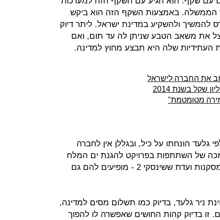
ם עם שקף. הוא הגיע עם השקף הזה למערכות
ש הממשלה. באמצעות השקף הזה הוא ביקש
ס להמשיך ולהשקיע במדינת ישראל. ליתר דיוק
צל את משאב הטבע שניתן לה עד תום, ואם
 העתידיות שלה היא תבצע מחוץ למדינה.
עוזב את החברה לישראל
אמירה מטומטמת"
גלעד הונחתו על כיל, ובגללן אין לחברה
מכה של השתתפות בפרויקט להגנת ים המלח
לבין המכה של מיסוי רווחי היתר לפי מסקנות ועדת ששינסקי 2 - מופיעים להם גם
נת ניר גלעד, בדיוק כמו תשלום מסים למדינה,
ם. זו בדיוק קהות החושים שאפשרה לו להפוך