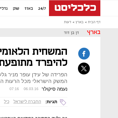
24/7
באזז
שוק
נדל"ן
דף הבית
בארץ
דעות
בארץ
דן בן דוד
המשחית הלאומי: 
להיפרד מתופעת 
הפרידה של עידן עופר מניר גל
המשק הישראלי מכל הרעות החו
נעמה סיקולר
07:16
06.03.16
החברה לישראל
כיל
תגיות: