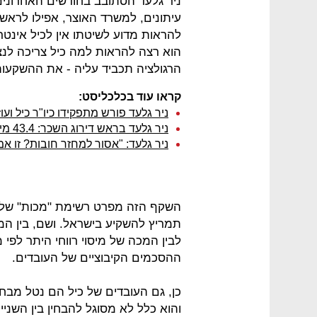
ניר גלעד הסתובב בחודשים האחרוני
עיתונים, למשרד האוצר, אפילו לרא
להראות מדוע לשיטתו אין לכיל אינטר
הוא רצה להראות למה כיל צריכה לנ
הרגולציה תכביד עליה - את ההשקעות
קראו עוד בכלכליסט:
ניר גלעד פורש מתפקידו כיו"ר כיל ו
ניר גלעד בראש דירוג השכר: 43.4 מיליון שקל בשנת 2014
ניר גלעד: "אסור למחזר חובות? זו 
השקף הזה מפרט רשימת "מכות" שלפי 
תמריץ להשקיע בישראל. ושם, בין ה
ההסכמים הקיבוציים של העובדים.
כן, גם העובדים של כיל הם נטל מבחי
והוא כלל לא מסוגל להבחין בין השניי