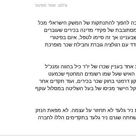
צילום: עומר מסינגר
ה להפוך להתנתקות של המשק הישראלי מכל
סתובבת של פקידי מדינה בכירים שעוברים
עניינו אך זה סיימו לטפל, איום בפיטורי
ד עם רגולציה גוברת וחבילת שכר מופרכת
חד בעניין שכרו של יו"ר כיל בהווה ומנכ"ל
א האיש שעל שמו רשומים המחטף שכמעט
 שקל ערב תיקון דרמטי בחוק שכר בכירים, ועוד תקדים אחר
 לו - קבלת 31 מיליון שקל היישר מכיסו של בעל השליטה במסלול עוקף
 ניר גלעד לא תחזור על עצמה. לא מפאת הנזק
חתה שגרם ניר גלעד בתקדימים הללו לחברה