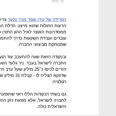
ניר גלעד
הפרידה של עידן עופר מניר גלעד
צריכ
הרעות החולות שהוא מייצג: הדלת המ
ממסדרונות האוצר לאיל ההון התורן שב
עובדים ועצירת השקעות כדרך להתמוד
שמנותקת מביצועי החברה.
ובנקודה הזאת שווה להתעכב עוד רגע א
החברה לישראל בעבר. ניר גלעד הו
הזרים לכיסו כ־25 מיליון
שדווקא הצליח
רגולציה.
גם בשתי הנקודות הללו ראוי שתופעת
לחברה לישראל, אלא מפאת נזק ההש
הישראלית כולה.