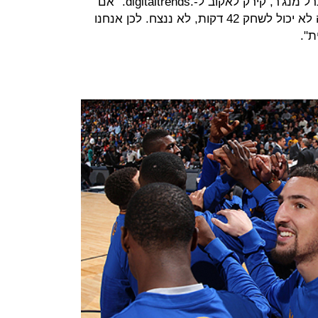
לא תנצח משחקים", הסביר עוזר הג'נרל מנג'ר, קירק לאקוב ל-.digitaltrends. "אם
קארי לא בריא, לא ננצח, אם איגולדה לא יכול לשחק 42 דקות, לא ננצח. לכן אנחנו
ת".