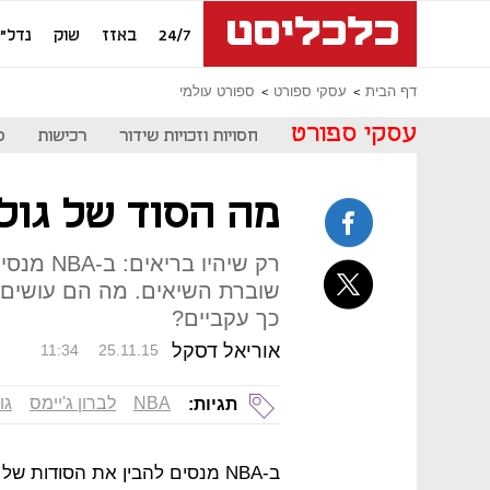
24/7
באזז
שוק
נדל"ן
דף הבית
עסקי ספורט
ספורט עולמי
עסקי ספורט
חסויות וזכויות שידור
רכישות
ס
מה הסוד של גולד
רק שיהיו 
שוברת השיאים. מה הם עושים 
כך עקביים?
אוריאל דסקל
11:34
25.11.15
NBA
לברון ג'יימס
גו
תגיות:
ב-NBA מנסים להבין את הסודות ש