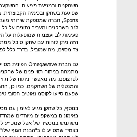
השחקנים ובמניעת פציעות. ההשקעה
Sports, חברה שמספקת שירותי 
לגב השחקנים ומעביר נתונים על כל תנ
פעימות לב ועוצמות שמופעלות על הש
הזה ניתן לזהות עם שחקן סובל ממתי
צד מסוים, מה שמוביל, בדרך כלל לפ
גם חברת megawave
מתמחה בניתוח תווי פנים של שחקנים
לפרצופם, מה מאפשר ניתוח של תווי ה
והמנטלית של השחקנים. כמו כן, החב
שפעם סייעו לקוסמונאוטים הסובייטים
בנוסף, כל שחקן מגיע לאימון עם מכ
באימונים במשקפיים מיוחדים שמחדדי
משתמש במכשיר של אפל שמסייע לו ב
בצמיד שמסייע לו ב"הבנת הגוף שלו"