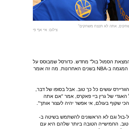
משחקים, אתה לא תנצח משחקים"
צילום: איי אף פי
"המצאת הסמול בול" מחדש. כדורסל שמבוסס על
שחקנים נמוכים יחסית, שזה נוגד את המגמה ב-NBA בשנים האחרונות. מה זה אומר
בין מה הווריירס עושים כל כך טוב. אבל בסופו של דבר,
 האגדי של גרין ביי פאקרס, אמר "אם אתה
כי שקוף בעולם, אי אפשר יהיה לעצור אותך".
ל-בול וגם לא הראשונים להשתמש בשיטה ב-
 טוב. החמישייה הטובה ביותר שלהם היא עם