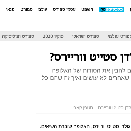
משפט
עסקי ספורט
עולם
ספורט
פנאי
מ
פורט עולמי
ספורט ישראלי
טוקיו 2020
ספורט ופוליטיקה
ן סטייט ווריירס?
בריאים: ב-NBA מנסים להבין את הסודות של האלופה
שאחרים לא עושים ואיך זה שהם כל
לדן סטייט ווריירס
סטפן קארי
ל גולדן סטייט ווריירס, האלופה שוברת השיאים.