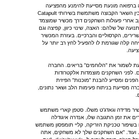
 ברפואה מונעת מסייעת להימנע מהפציעה
שפוגעת בשחקן ובכימיה הקבוצתית. בין השאר הקבוצה משתמשת בשירותי Catapult
מעקב אחרי פעולות השחקנים דרך מכשיר שמוצמד
ועה של שלהם: האצה, שינוי כיוון, קפיצה וגם
רירים, הקרסוליים והברכיים. בעזרת המכשיר
חה קלה שגורמת לו להפעיל לחץ רב יותר על
ציעה.
O הפינית מסייעת לשמור את "הלוחמים" בריאים. החברה
. לפני השחקנים מוצמדות אלקטרודות
פנים ומסייע להבנת "מוכנות" הפיזית
רה מסייעת בניתוח פעימות הלב ושאר נתונים,
.
שיר מדידה וגאדג'ט משלו. סטפן קארי משתמש
ם את זמן התגובה שלו, אנדרה איגודלה
שיפור טכניקת הזריקה, קליי תומפסון משתמש
. ועוד. "אם השחקנים שלך לא משחקים, אתה