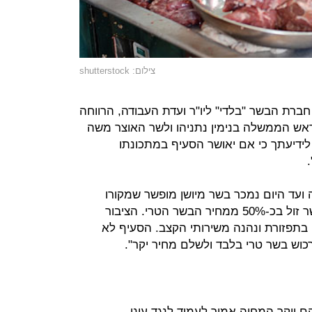
צילום: shutterstock
ברת הבשר "בלדי" ליו"ר ועדת העבודה, הרווחה
ראש הממשלה בנימין נתניהו ולשר האוצר משה
לידיעתך כי אם יאושר הסעיף במתכונתו
ה ועד היום נמכר בשר מיושן מופשר שמקורו
מבשר קפוא. מחירו של הבשר המופשר זול בכ-50% ממחיר הבשר הטרי. הציבור
 בתפזורת ונהנה משירותי הקצב. הסעיף לא
רכוש בשר טרי בלבד ולשלם מחיר יקר".
 יוקר המחיה אמור לעמוד לנגד עיני