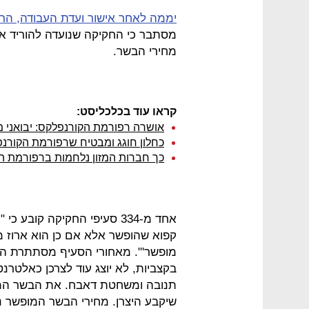
יממה לאחר אישור ועדת העבודה, הר
מסתבר כי החקיקה שנועדה להוריד את 
מחירי הבשר.
קראו עוד בכלכליסט:
אושרה רפורמת הקורנפלקס: יבואני מז
כחלון חוגג ומבטיח שרפורמת הקורנ
כך חברות המזון נלחמות ברפורמת ה
אחד מ-334 סעיפי החקיקה קובע
קפוא שהופשר אלא אם כן הוא ארוז מ
מופשר'". מאחורי הסעיף מסתתרת ה
בקצביות, לא יוצג עוד לצרכן כאלטרנ
תנובה ומשחטת דאבח. את הבשר המופ
שיקבע היצרן. מחירי הבשר המופשר נ