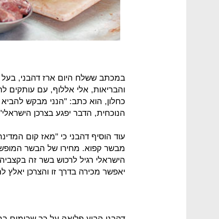
במכתב ששלח היום ארז דהבני, בעל ח
והבריאות, אלי אללוף, עם עותקים ל
כחלון, הוא כתב: "הנני מבקש להביא 
הנוכחית, הדבר יפגע בצרכן הישראלי".
עוד הוסיף דהבני כי "מאז קום המדינ
הישראלי רגיל לרכוש בשר זה בקצביה
יאפשר מכירה בדרך זו והצרכן יאלץ ל
דהבני הביע פליאה על כך שבימים בהם