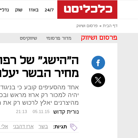
24/7
באזז
שוק
נדל"ן
דף הבית
פרסום ושיווק
פרסום ושיווק
מדור פרסומי
שיווקיסט
ה"הישג" של רפו
מחיר הבשר יעלה
אחד מהסעיפים קובע כי בניגוד
יהיה למכור רק ארוז מראש ובכ
מהיצרנים יאלץ לרכוש רק את ה
נורית קדוש
21:13
05.11.15
בשר
ארז דהבני
אלי 
תגיות: