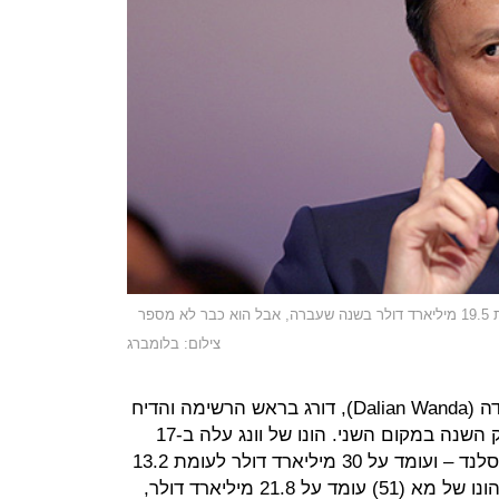
ג'ק מא. הונו עלה ל-21.8 מיליארד דולר, לעומת 19.5 מיליארד דולר בשנה שעברה, אבל הוא כבר לא מספר
צילום: בלומברג
וונג ג'יאנלין (51), יו"ר תאגיד דליאן וונדה (Dalian Wanda), דורג בראש הרשימה והדיח
את מייסד עליבאבא ג'ק מא שמסתפק השנה במקום השני. הונו של וונג עלה ב-17
מיליארד דולר – גבוה מהתמ"ג של איסלנד – ועומד על 30 מיליארד דולר לעומת 13.2
מיליארד דולר בשנה שעברה, בעוד שהונו של מא (51) עומד על 21.8 מיליארד דולר,