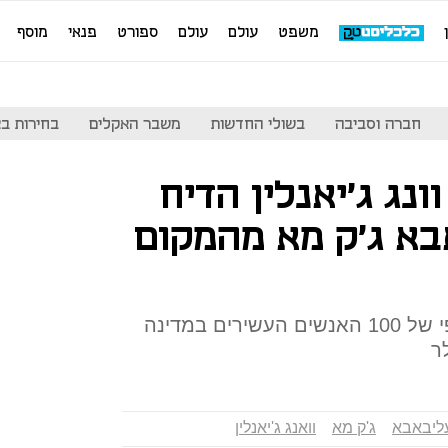
משפט
עולם
עולם
ספורט
פנאי
מוסף
חברה וסביבה
בשולי החדשות
משבר האקלים
בחירות בארה
וונג ג'יאנלין הדיח
בא ג'ק מא מהמקום
על פי מגזין פורבס הונם המצרפי של 100 האנשים העשירים במדינה
ליבאבא
ג'ק מא
וואנג ג'יאנלין