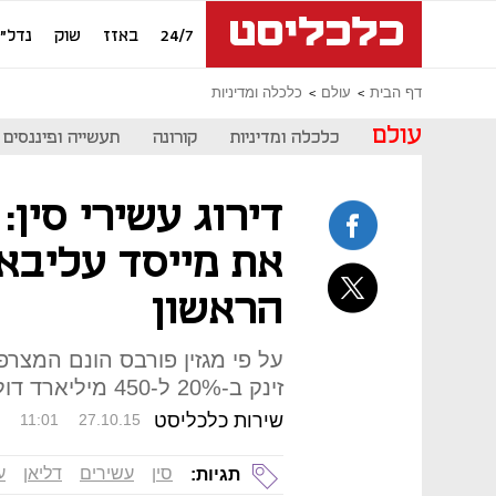
24/7
באזז
שוק
נדל"ן
דף הבית
עולם
כלכלה ומדיניות
עולם
כלכלה ומדיניות
קורונה
תעשייה ופיננסים
דירוג עשירי סין: 
את מייסד עליבא
הראשון
זינק ב-20% ל-450 מיליארד דולר
שירות כלכליסט
11:01
27.10.15
סין
עשירים
דליאן
ע
תגיות: