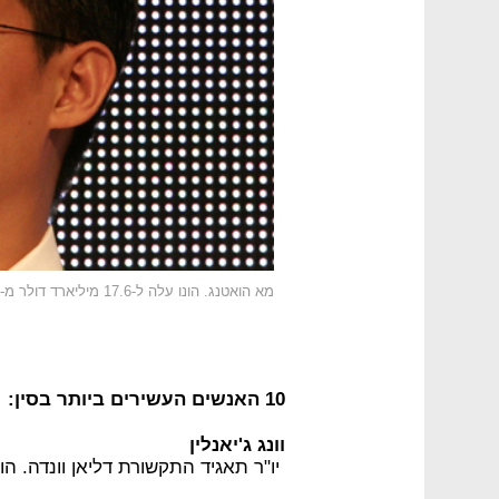
מא הואטנג. הונו עלה ל-17.6 מיליארד דולר מ-14.4 מיליארד דולר.
10 האנשים העשירים ביותר בסין:
וונג ג'יאנלין
יו"ר תאגיד התקשורת דליאן וונדה. הון: 30 מיליארד דו