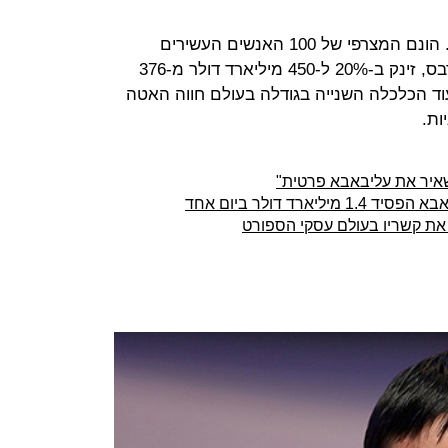
השנה החולפת היטיבה עם עשירי סין. הונם המצרפי של 100 האנשים העשירים
במדינה, כפי שדורגו על ידי המגזין פורבס, זינק ב-20% ל-450 מיליארד דולר מ-376
ד הכלכלה השנייה בגודלה בעולם חווה האטה
ות.
משאיר את עליבאבא פרטית"
ארד דולר ביום אחד
ק את קשריו בעולם עסקי הספורט