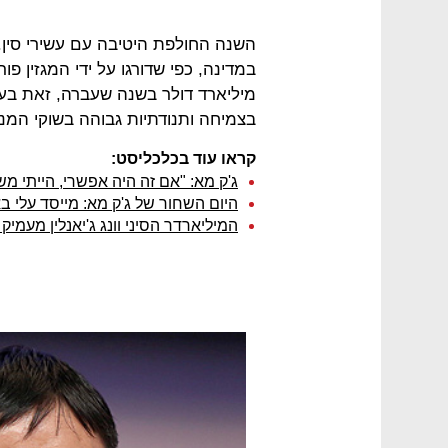
מיליארד דולר בשנה שעברה, זאת בעו
בצמיחה ותנודתיות גבוהה בשוקי המני
קראו עוד בכלכליסט:
ג'ק מא: "אם זה היה אפשרי, הייתי 
היום השחור של ג'ק מא: מייסד עלי באבא הפסיד 1.4 מילי
המיליארדר הסיני וונג ג'יאנלין מעמי