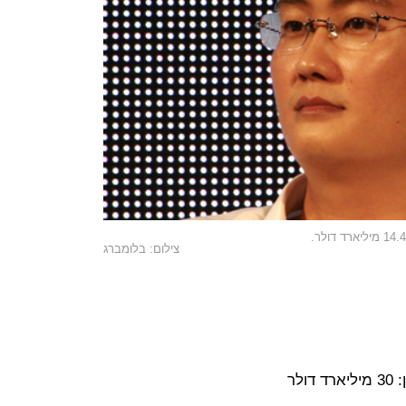
צילום: בלומברג
לר