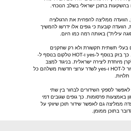
 בהשקעות בתוכן ישראלי בשלב הנוכחי.
לגבי הגופים הקיימים כמו HOT ו-yes, הוועדה ממליצה להפחית את הרגולציה
הוועדה קובעת כי גופים אלו ידרשו להמשיך
גה עילית") באותה רמה כמו היום.
ם בעלי תשתית תקשורת ולא רק שחקנים
משדרים יחויבו להשקיע בסוגה עילית. כך בזק בנוסף ל-yes ו-HOT טלקום בנוסף ל-
 לקרן מיוחדת ליצירה ישראלית. בניגוד למצב
הנוכחי, הוועדה אינה שוללת מתן אישור ל-HOT ו-yes לשדר ערוצי חדשות משלהם כל
תלויות.
לאפשר לספקי השידורים לבחור בין שתי
ימון באמצעות פרסומות. כך גופים שגובים דמי
עדה ממליצה גם לאפשר שידור תוכן שיווקי על
דובר בתוכן ממומן.