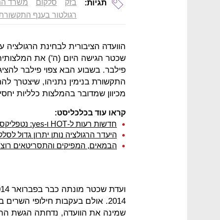
בזק
סלקום
משרד הת
תגיות:
רגולטור בענף התקשורת
הוועדה הציבורית לבחינת הרגולציה 
שכטר הגישה היום (ה') את המלצותי
פילבר. בשבוע הבא צפוי פילבר להצ
התקשורת בנימין נתניהו, שיצטרך להח
מכיוון שמדובר בהמלצות כלליות יחסיו
קראו עוד בכלכליסט:
חדשות רעות ל-HOT ו-yes: נטפליקס בודקת כמה הישראלים מוכנים לשלם
היעדר הרגולציה נותן יתרון גדול לסלק
הבמאים, המפיקים והתסריטאים רוצי
2014. אולם בעקבות חילופי השרי
שמינה את הוועדה, נדחתה הגשת ההמ