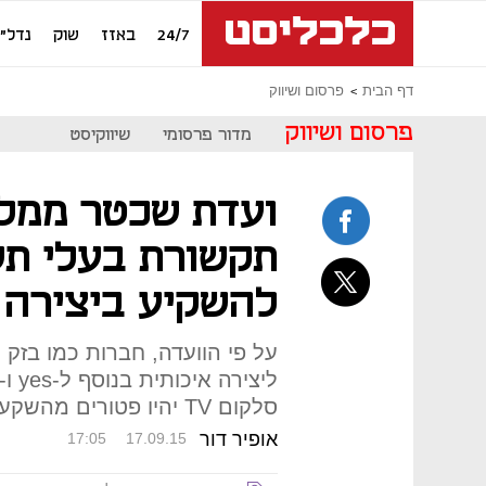
24/7
באזז
שוק
נדל"ן
דף הבית
פרסום ושיווק
פרסום ושיווק
מדור פרסומי
שיווקיסט
ועדת שכטר ממליצ
תקשורת בעלי תש
להשקיע ביצירה 
סלקום TV יהיו פטורים מהשקעה ביצירה בשלב הנוכחי
אופיר דור
17:05
17.09.15