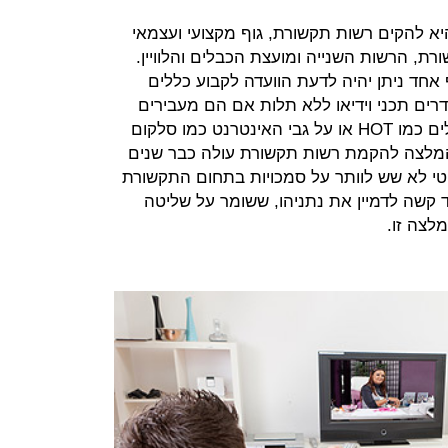
 להקים רשות תקשורת, גוף מקצועי ועצמאי
ת, הרשות השנייה ומועצת הכבלים והלוויין.
 אחד ניתן יהיה לדעת הוועדה לקבוע כללים
רים תכני וידיאו ללא תלות אם הם מעבירים
אותם דרך לוויין כמו חברת yes, בכבלים כמו HOT או על גבי האינטרנט כמו סלקום
Ynet או וואלה. ההמלצה להקמת רשות תקשורת עולה כבר שנים
יטי לא שש לוותר על סמכויות בתחום התקשורת
חד קשה לדמיין את נתניהו, ששומר על שליטה
לצה זו.