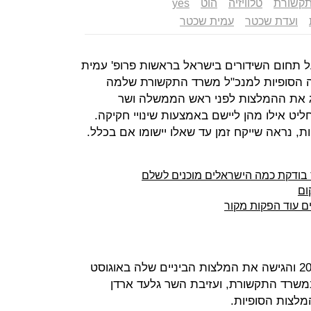
קשורת
טלוויזיה
הוט
yes
ועדת שכטר
עמית שכטר
על תחום השידורים בישראל בראשות פרופ' עמית
ה הסופיות למנכ"ל משרד התקשורת שלמה
יג את ההמלצות לפני ראש הממשלה ושר
ליט אילו מהן ליישם באמצעות שינויי חקיקה.
ת, נראה שייקח זמן עד שאלו יישומו אם בכלל.
ום
ם עוד הפקות מקור
ועדת שכטר מונתה כבר בפברואר 2014 והגישה את המלצות הביניים שלה באוגוסט
ם במשרד התקשורת, ועזיבת השר גלעד ארדן
לצות הסופיות.