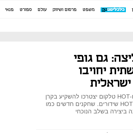
משפט
פרסום ושיווק
עולם
ספורט
פנאי
ה: גם גופי
תית יחויבו
ישראלית
על פי הוועדה, חברות כמו בזק ו-HOT טלקום יצטרכו להשקיע בקרן
ליצירה איכותית בנוסף ל-yes ו-HOT שידורים. שחקנים חדשים כמו