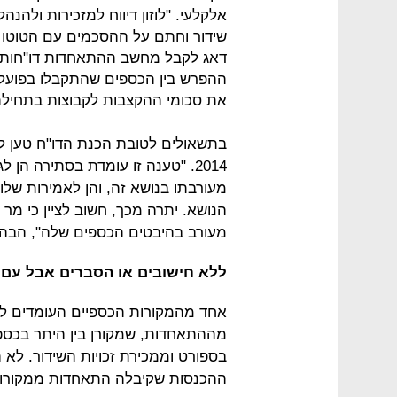
אלקלעי. "לוזון דיווח למזכירות ולה
שידור וחתם על ההסכמים עם הטוטו 
דאג לקבל מחשב ההתאחדות דו"חות ב
ההפרש בין הכספים שהתקבלו בפועל,
את סכומי ההקצבות לקבוצות בתחילת 
בתשאולים לטובת הכנת הדו"ח טען לוז
2014. "טענה זו עומדת בסתירה הן
מעורבתו בנושא זה, והן לאמירות של
הנושא. יתרה מכך, חשוב לציין כי מר 
מעורב בהיבטים הכספים שלה", הבהיר
ללא חישובים או הסברים אבל עם 
אחד מהמקורות הכספיים העומדים לרש
מההתאחדות, שמקורן בין היתר בכס
בספורט וממכירת זכויות השידור. לא ה
ההכנסות שקיבלה התאחדות ממקורות