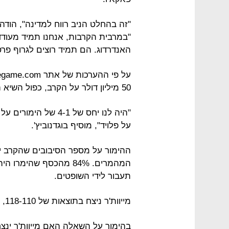
"זה בהחלט הניב רווח למדינה", הודה 
"במרבית הקרבות, אנחנו תמיד מעודד
האנדרדוג. הם תמיד רוצים לגרוף פרס 
50 מיליון דולר על הקרב, כפול השיא הקודם שנקבע לקרב אגרוף.
"היה לנו יחס של 4-1 
על פלויד", מוסיף בוגדנוביץ'.
ההימור על מספר הסיבובים שהקרב יי
המהמרים. 84% מהכסף שה
תעבור לידי השופטים.
מייוות'ר ניצח בתוצאות של 118-110, 116-112, 116-112, ואיחד את התארים במשקל.