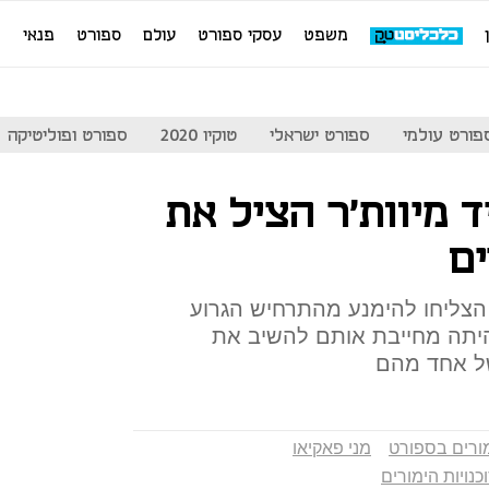
משפט
עסקי ספורט
עולם
ספורט
פנאי
מ
פורט עולמי
ספורט ישראלי
טוקיו 2020
ספורט ופוליטיקה
ד מיוות'ר הציל את
ים
 הצליחו להימנע מהתרחיש הגרוע
 היתה מחייבת אותם להשיב את
של אחד מהם
ורים בספורט
מני פאקיאו
כנויות הימורים