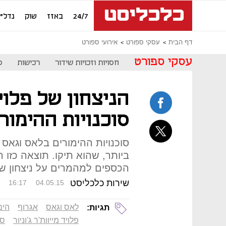
24/7
באזז
שוק
נדל"ן
דף הבית
עסקי ספורט
אירועי ספורט
עסקי ספורט
חסויות וזכויות שידור
רכישות
ס
הניצחון של פלוי
סוכנויות ההימור
סוכנויות ההימורים בלאס וגאס
ביותר, שהוא תיקו. תוצאה כזו
הכספים למהמרים על ניצחון 
שירות כלכליסט
16:17
04.05.15
לאס וגאס
אגרוף
הימ
תגיות:
פלויד מייוות'ר ג'וניור
סו