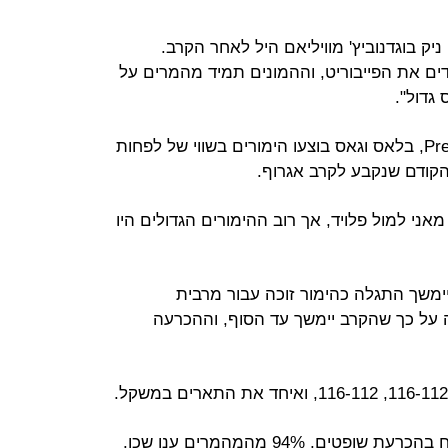
ניק בוגדנוביץ' מוויליאם היל לאחר הקרב.
ים את הפייבוריט, וההמונים תמיד מהמרים על
גדול".
על פי ההערכות של אתר Pregame.com, בלאס וגאס בוצעו הימורים בשווי של לפחות
של הימורים על מאני למול פלויד, אך רוב ההימורים הגדולים היו
משך התגלה כהימור זוכה עבור מרבית
ימרו היה על כך שהקרב יימשך עד הסוף, וההכרעה
בהימור על השאלה האם מייוות'ר ינצח בהכרעת שופטים, 94% מהמהמרים ענו שכן.