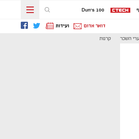
ף
Dun's 100
דואר אדום
ועידות
רי השכר
קרנות