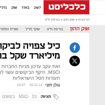
24/7
באזז
שוק
נדל"ן
דף הבית
שוק ההון
בורסת ת"א
שוק ההון
בורסת ת"א
שוקי חו"ל
מט"ח וסחורו
כיל צפויה לביקו
מיליארד שקל בח
זאת עקב עדכון מניות החברות
MSCI. היקף הביקושים עשו
תעודות הסל הישראליות
גולן חזני
19:47
10.11.14
כיל
MSCI
ביקושים
תגיות: