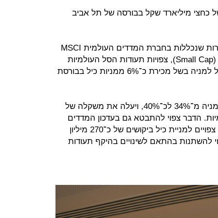
של כחצי מיליארד שקל בבורסה של תל אביב
ב־25 בנובמבר, עם עדכון מניות החברות שנכללות בחברת המדדים העולמית MSCI
ומדד MSCI הישראלי לחברות קטנות (Small Cap), צפויות תעודות הסל העולמיות
להזרים ביקושים של כ־200 מיליון שקל למניה בשל מכירת כ־6% ממניות כיל בבורסת
מהלך זה יגדיל את אחזקות הציבור במניה מ־34% לכ־40%, ויעלה את משקלה של
ות. הדבר צפוי להתבטא גם בעדכון המדדים
של הבורסה בת"א ב־15 בדצמבר, אז צפויים למניית כיל ביקושים של כ־270 מיליון
וי להשתנות בהתאם לשינויים בהיקף תעודות