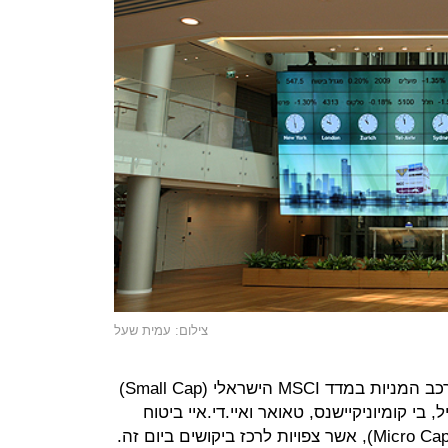
צילום: עמית שעל
ב-16 בנובמבר ייערכו שינויים גם בהרכב המניות במדד MSCI הישראלי (Small Cap)
 בי קומיוניקיישנס, טאואר ואיי.די.איי ביטוח
שתעלה מרשימת החברות הזעירות (Micro Cap), אשר צפויות לרכז ביקושים ביום זה.