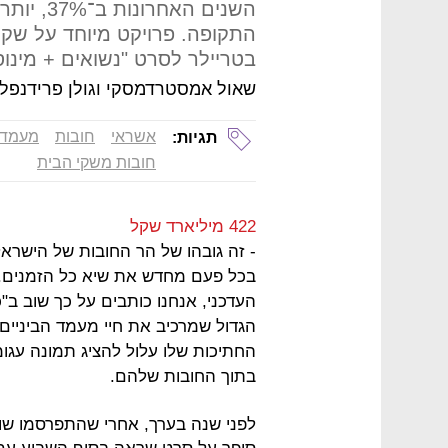
התקופה. פרויקט מיוחד על שקי
בטריילר לסרט "נשואים + מינו
שאול אמסטרדמסקי וגולן פרידנפל
אשראי
חובות
מעמד ה
תגיות:
חובות משקי הבית
422 מיליארד שקל
- זה גובהו של הר החובות של הישרא
בכל פעם מחדש את שיא כל הזמנים. 
העדכני, אנחנו כותבים על כך שוב ב
החתיכות שלו עלול להציג תמונה עג
בתוך החובות שלהם.
לפני שנה בערך, אחרי שהתפרסמו שוב נ