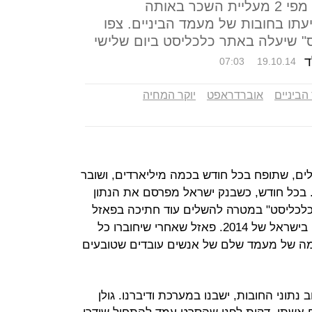
השנים האחרונות ב־37%, יותר מפי 2 מעליית השכר באותה
עתו בחובות של מעמד הביניים. צפו
ס" שיעלה באתר כלכליסט ביום שלישי
ד
07:03
19.10.14
ביניים
אוברדראפט
יוקר המחיה
לים, שתופח בכל חודש בכמה מיליארדים, ושובר
בכל חודש, כשבנק ישראל מפרסם את הנתון
"כלכליסט" במטרה להשלים עוד חתיכה בפאזל
הגדול שמרכיב את חיי מעמד הביניים בישראל של 2014. פאזל שאחרי שיחוברו כל
ומה של מעמד שלם של אנשים עובדים שטובעים
תוני החובות, ישבנו במערכת ודיברנו. גולן