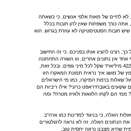
 לא לחיים של מאות אלפי אנשים. כי כשאתה
תה כורך משפחות שאין להן חובות בכלל
שיש חובות הסטטיסטיקה לא עוזרת בגרוש. הוא
ך, רצינו להציג אותו בפניכם. כי זה החישוב
 אחד אין נתונים אחרים. וזו השורה התחתונה
המדהימה באמת: הישראלים חייבים 422 מיליארד שקל לכל מיני גופים, ובכל זאת,
ץ של מושג איך נראית תמונת המאקרו הזו
 שאלות ברמת המיקרו, כמו מי הישראלים
שקועים באוברדראפט כרוני? אילו ריביות הם
מי הם לקחו הלוואות ולאיזו מטרה? ומה
לות האלה, כי בניגוד למדינות כמו ארה"ב
את הנתונים האלה. זה לא נראה לרגולטורים
מית שהיא מצבנו נראה יחסית טוב.