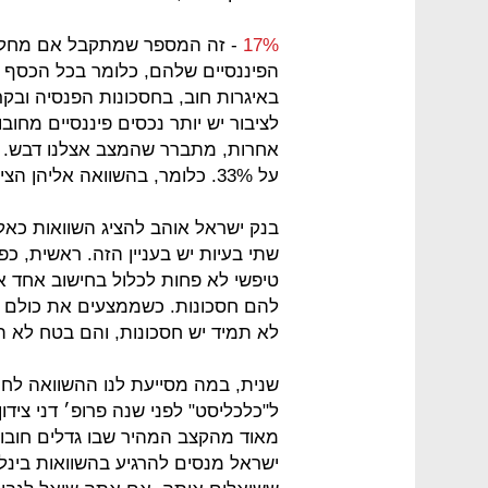
17%
- זה המספר שמתקבל אם מחלקי
הפיננסיים שלהם, כלומר בכל הכסף ש
באיגרות חוב, בחסכונות הפנסיה ובקר
לציבור יש יותר נכסים פיננסיים מחוב
על 33%. כלומר, בהשוואה אליהן הציבור הישראלי חוסך הרבה יותר ממה שהוא חייב.
בנק ישראל אוהב להציג השוואות כאל
שתי בעיות יש בעניין הזה. ראשית, כ
טיפשי לא פחות לכלול בחישוב אחד 
להם חסכונות. כשממצעים את כולם י
לא תמיד יש חסכונות, והם בטח לא תמ
שנית, במה מסייעת לנו ההשוואה לחו"ל
ל"כלכליסט" לפני שנה פרופ׳ דני צידו
מאוד מהקצב המהיר שבו גדלים חובו
ישראל מנסים להרגיע בהשוואות בינל