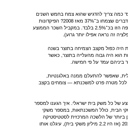
 עד כמה צריך להדגיש שהוא צמח בחמש השנים
האחרונות ב־37%. אתם מכירים עוד דברים שצמחו ב־37% מאז 2008? הפיקדונות
שהפקדתם בבנק, למשל, צמחו בתקופה הזו בכ־2.5% בלבד. במקביל השכר הממוצע
 היה כפול מקצב הצמיחה בתוצר בשנה
 הוא היה גבוה מהעלייה בתוצר, כאשר
לית, שאפשר להתעלם ממנה באלגנטיות,
 לכל מטרה פרט למשכנתא — צומחים בקצב
ע של כל משק בית ישראלי. איך הגענו למספר
קי הבית, כולל המשכנתאות, במספר משקי
כן ביותר של הלשכה המרכזית לסטטיסטיקה
למספר משקי הבית הוא נכון לסוף 2012 (אז היו 2.2 מיליון משקי בית), עיגלנו אותו