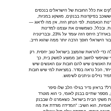
ם את כלל החובות של הישראלים בנכסים
שוכב בפיקדונות בבנקים, מושקע במניות,
נות הנאמנות. לפי הנתון הזה, אין מה לדאוג —
ות. ובכלל, כשמשווים את עצמנו למדינות
אחרות, מתברר שהמצב אצלנו דבש. בארה"ב היחס הזה עומד על 23%, ובבריטניה
ה כדי להראות שהמצב בישראל טוב יחסית. רק
פי שטיפשי לחשב חוב ממוצע למשק בית, כך
את האנשים שיש להם חובות עם האנשים שיש
חד, הכל נראה בסדר. במציאות למי שיש חובות
יד נזילים וניתנים לשימוש.
? בראיון נדיר בגילוי הלב שלו סיפר
ן, מספר שתיים בבנק לאומי, כי הוא מוטרד
ת משקי הבית בישראל. כשאמרנו לו שבבנק
אומיות, הוא השיב: "המדידה מודדת את מה