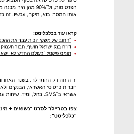
סיפר על סרט שראה בסוף השבוע עם 
הפרסומות, ול־90% מהן
אותו המסר: בוא, תיקח, עכשיו. זה כד
קראו עוד בכלכליסט:
"החוב של משקי הבית עבר את ההכנסה
דו"ח בנק ישראל חושף: הבור העמוק 
תומס פיקטי: "בעולם החדש לא יישאר
וזו היתה רק ההתחלה. בשנה האחרונה
חברות כרטיסי האשראי, הבנקים ולאח
אשראי ב־SMS. בזול, ומיד. שיחות עם חברים גילו שלא מדובר באירוע נקודתי.
צפו בטריילר לסרט "נשואים + מינ
"כלכליסט":