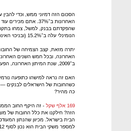
הסכום הזה דמיוני ממש, וכדי להבין
הנומינלי עלה ב־15.2% (ובניכוי האינפלציה זה נראה אפילו יותר גרוע).
יתרה מזאת, קצב הצמיחה של החובות
האחרונה, ובכל חמש השנים האחרונות
ב־2009, שנת המיתון האחרונה, הפער ביניהם עמד על פי חמישה.
האם זה נראה למישהו כתופעה נורמ
כשהחובות של הישראלים לבנקים —
כה מהיר?
169 אלף שקל
- זה היקף החוב הממוצ
הזה? חילקנו את כלל החובות של מש
הבית בישראל. מכיוון שהנתון המעוד