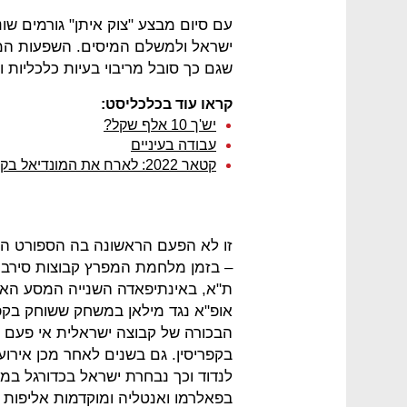
עם סיום מבצע "צוק איתן" גורמים שו
ישראל ולמשלם המיסים. השפעות המצ
שגם כך סובל מריבוי בעיות כלכליות 
קראו עוד בכלכליסט:
יש'ך 10 אלף שקל?
עבודה בעיניים
קטאר 2022: לארח את המונדיאל בקן צרעות
זו לא הפעם הראשונה בה הספורט הי
– בזמן מלחמת המפרץ קבוצות סירבו 
ת"א, באינתיפאדה השנייה המסע האיר
אופ"א נגד מילאן במשחק ששוחק בקפר
הבכורה של קבוצה ישראלית אי פעם 
בקפריסין. גם בשנים לאחר מכן אירוע
בפאלרמו ואנטליה ומוקדמות אליפות אירופה בכדו