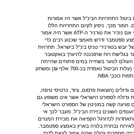
 ביטול התחרויות הבינ"ל אשר היו אמורות
 חמור מכך, ניסיון לקיום התחרויות הללו
בשנים הבאות יהיה כרוך בקושי רב. די אם נזכיר את טורניר ה-ATP אשר היה אמור
צע ספטמבר ודרש מאמצי שכנוע רבים כדי
ץ אחרי קרוב ל-20 שנים של יובש בטורנירי טניס בינ"ל בישראל. תחרויות
וער בגלישת רוח שתוכננה להיערך באוקטובר
 העולם לנוער בשחייה במים פתוחים שהייתה
אמורה להתקיים באילת בסוף אוגוסט (עלות הביטול נאמדת בכ-700 אלף ₪) ומשחק
 כוכבי NBA.
 גדולים (הוצאות פרסום, ציוד, כרטיסי טיסה,
ת גדולה לספורט הישראלי אשר אינו משופע גם
ם פגיעה קשה במוניטין של הספורט הישראלי
ענפים השונים בזירה הבינ"ל. מעבר לכך אי
תאחדות לכדורגל הקפיאה את מכירת המנויים
ספקות בנוגע לאירוח נבחרת בלגיה בארץ באמצע ספטמבר.
ברה מסחרית גדולה שהיה אמור לצאת לדרך