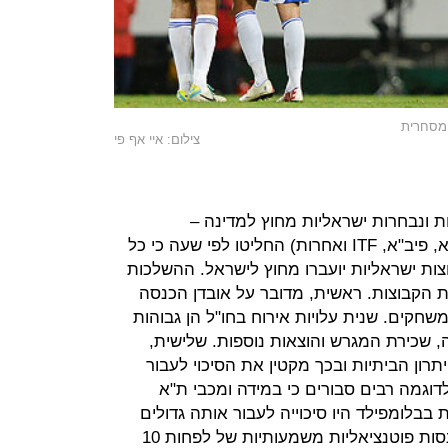
 מסחרית
צילום: איי אף פי
ונבחרות ישראליות מחוץ למדינה –
התאחדויות ספורט בינ"ל שונות (אופ"א, פיב"א, ITF ואחרות) החליטו לפי שעה כי כל
ת ישראליות יועברו מחוץ לישראל. ההשלכות
 הקבוצות. ראשית, מדובר על אובדן הכנסה
שחקים. שנית עלויות אירוח בחו"ל הן גבוהות
ה, שכירת המגרש והוצאות נוספות. שלישית,
ון הביתיות ובכך מקטין את הסיכוי לעבור
דוגמה רבים סבורים כי במידה ומכבי ת"א
בלומפילד היו סיכוייה לעבור אותה גדולים
משמעותית וההשפעה היא אובדן הכנסות פוטנציאליות משמעותיות של לפחות 10