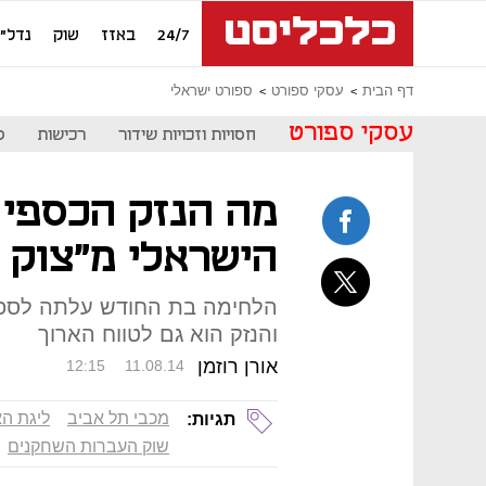
24/7
באזז
שוק
נדל"ן
דף הבית
עסקי ספורט
ספורט ישראלי
עסקי ספורט
חסויות וזכויות שידור
רכישות
ס
מה הנזק הכספי 
הישראלי מ"צוק א
הלחימה בת החודש עלתה לספורט
והנזק הוא גם לטווח הארוך
אורן רוזמן
12:15
11.08.14
מכבי תל אביב
ליגת הא
תגיות:
שוק העברות השחקנים