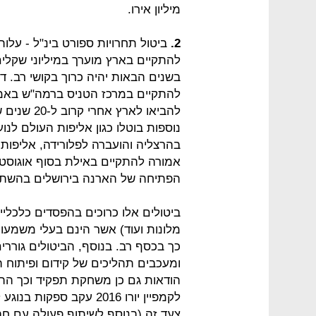
מיליון אירו.
2.
ביטול תחרויות ספורט בינ"ל - עלות
להתקיים בארץ מוערך במיליוני שקלים.
להתקיים במרכז הטניס ברמה"ש באמ
להביאו לאר
נוספות בוטלו כגון אליפות העולם לנ
בהרצליה והועברה לפלורידה, אליפות
הפתיחה של הארנה בירושלים בהשתתפות
ביטולים אלו כרוכים בהפסדים כלכליים
מלונות ועוד) אשר הינם בעלי משמעו
כך בכסף רב. בנוסף, הביטולים גוררי
ומעכבים תהליכים של קידום ופיתוח ה
הודאות גם כן משחקת תפקיד וכך הה
לקמפיין יורו 2016 עקב 
צעד זה (בנוסף לשיתוף פעולה עם ח