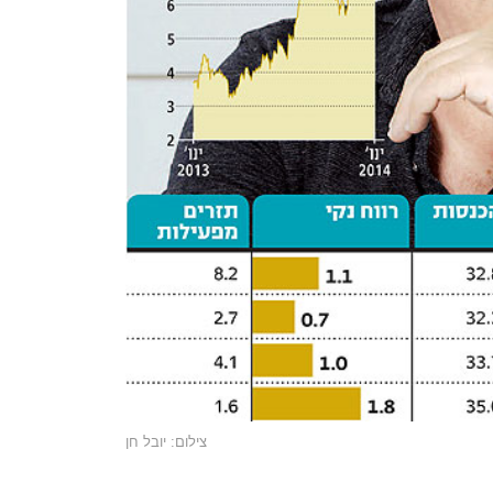
צילום: יובל חן