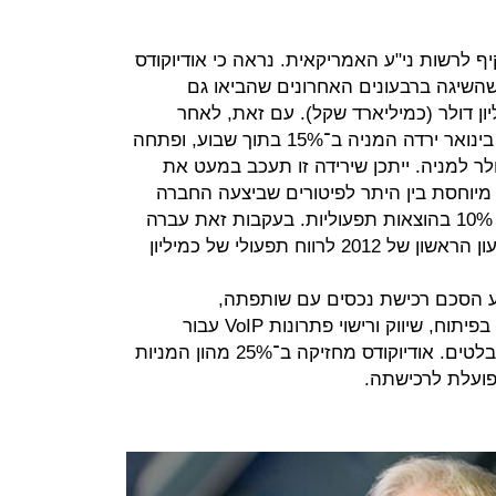
יף לרשות ני"ע האמריקאית. נראה כי אודיוקודס
שיגה ברבעונים האחרונים שהביאו גם
שות בשווי החברה ל־290 מיליון דולר (כמיליארד שקל). עם זאת, לאחר
שהגיעה למחיר שיא של 8 דולר ב־15 בינואר ירדה המניה ב־15% בתוך שבוע, ופתחה
מסחר אתמול במחיר של 6.7 דולר למניה. ייתכן שירידה זו תעכב במעט את
מיוחסת בין היתר לפיטורים שביצעה החברה
מאמצע יולי 2012 שסייעו לחיסכון של 10% בהוצאות תפעוליות. בעקבות זאת עברה
החברה מהפסד של כמיליון דולר ברבעון הראשון של 2012 לרווח תפעולי של כמיליון
דס בביצוע הסכם רכישת נכסים עם שותפתה,
MailVision, חברה ישראלית העוסקת בפיתוח, שיווק ורישוי פתרונות VoIP עבור
מכשירים ניידים, מחשבים נייחים וטאבלטים. אודיוקודס מחזיקה ב־25% מהון המניות