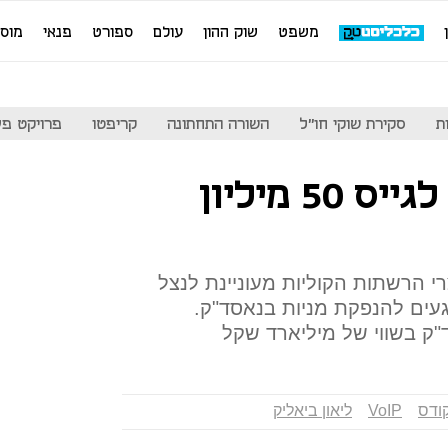
משפט
שוק ההון
עולם
ספורט
פנאי
מוס
ת
סקירת שוקי חו"ל
השורה התחתונה
קריפטו
פרויקט פע
אודיוקודס בדרך לגייס 50 מיליון
נולוגיות ה־VoIP ומוצרי הרשתות הקוליות מעוניינת לנצל
עים להנפקת מניות בנאסד"ק.
"ק בשווי של מיליארד שקל
קודס
VoIP
ליאון ביאליק