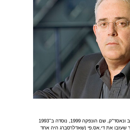
אודיוקודס, שנסחרת בבורסות תל אביב ונאסד"ק, שם הונפקה 1999, נוסדה ב־1993
חר שעזבו את די.אס.פי (שאדלרסברג היה אחד