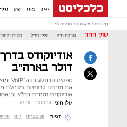
24/7
באזז
שוק
נדל"ן
דף הבית
שוק ההון
בורסת ת"א
שוק ההון
בורסת ת"א
שוקי חו"ל
מט"ח וסחורו
דולר בארה"ב
ספקית טכ
את חזרתה לרווחיות ומנהלת מג
אודיוקודס נסחרת בת"א ובנאסד
גולן חזני
08:18
23.01.14
וול סטריט
גיוס
אודיו
תגיות: