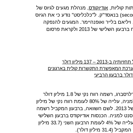
אודיוקודס
, מנהלת מגעים לגיוס של
50 מיליון דולר בהנפקת מניות (secondary) בנאסד"ק. ל"כלכליסט" נודע כי את הגיוס
ויליאם בלייר ואופנהיימר. המגעים להנפקה
נערכים לאחר שאודיוקודס עברה לרווח ברבעון השלישי של 2013 ולקראת פרסום
 – 137 מיליון דולר
ערכת המאפשרת התקשרות קולית בארגונים
אודיוקודס המנוהלת על ידי שבתאי אדלרסברג, רשמה רווח נקי של 1.8 מיליון דולר
ברבעון השלישי של 2013, או 4 סנט למניה, עלייה של 80% לעומת רווח נקי של מיליון
דולר, או 3 סנט למניה, ברבעון השני של 2013. לשם השוואה, ברבעון המקביל רשמה
אלף דולר, או סנט למניה. הכנסות אודיוקודס ברבעון השלישי
של 2013 הסתכמו ב־35 מיליון דולר, עלייה של 4% לעומת הרבעון השני (33.7 מיליון