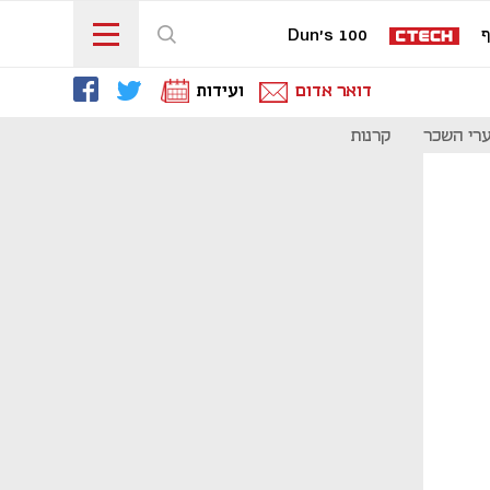
ף
Dun's 100
דואר אדום
ועידות
רי השכר
קרנות