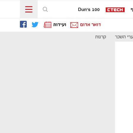
ף
Dun's 100
דואר אדום
ועידות
רי השכר
קרנות