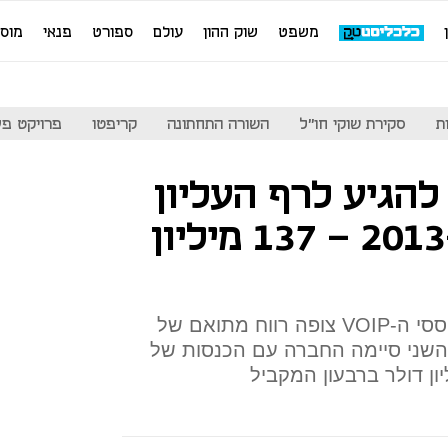
משפט
שוק ההון
עולם
ספורט
פנאי
מוס
ת
סקירת שוקי חו"ל
השורה התחתונה
קריפטו
פרויקט פע
להגיע לרף העליון
של תחזיותיה ב-2013 – 137 מיליון
ספקית פתרונות התקשורת מבוססי ה-VOIP צופה רווח מתואם של
עון השני סיימה החברה עם הכנסות של