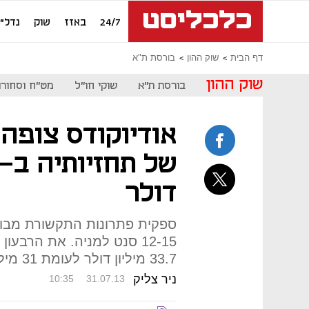
24/7
באזז
שוק
נדל"ן
דף הבית
שוק ההון
בורסת ת"א
שוק ההון
בורסת ת"א
שוקי חו"ל
מט"ח וסחורו
אודיוקודס צופה 
דולר
12-15 סנט למניה. את הרב
33.7 מיליון דולר לעומת 31 מיליון דולר ברבעון המקביל
ניר צליק
10:35
31.07.13