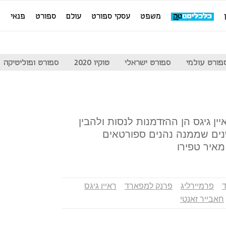
משפט
עסקי ספורט
עולם
ספורט
פנאי
מ
פורט עולמי
ספורט ישראלי
טוקיו 2020
ספורט ופוליטיקה
 ההולדת ה־40 של ראיין גיגס הן ההזדמנות לנסות ולהבין
ים שממנה נהנים ספורטאים
מאיר טפירו
ד
פרמיירליג
פרנק למפארד
ראיין גיגס
חאבייר זאנטי