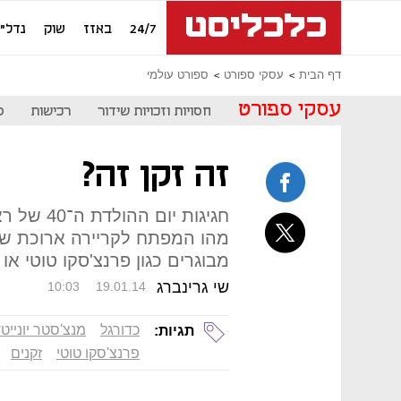
24/7
באזז
שוק
נדל"ן
דף הבית
עסקי ספורט
ספורט עולמי
עסקי ספורט
חסויות וזכויות שידור
רכישות
ס
זה זקן זה?
חגיגות יום
מהו המפתח לקריירה ארוכת שנ
מבוגרים כגון פרנצ'סקו טוטי או 
שי גרינברג
10:03
19.01.14
כדורגל
מנצ'סטר יונייט
תגיות:
פרנצ'סקו טוטי
זקנים