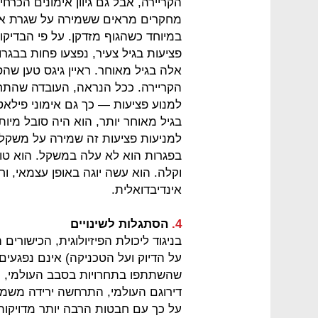
הקריירה, אבל גם גיוון אימונים הכרח
מחקרים מראים ששמירה על שגרת אימ
במיוחד כשהגוף מזדקן. על פי הבדיקו
פציעות בגיל צעיר, נפצעו פחות בבג
אלה בגיל מאוחר. ראיין גיגס טען שהס
הקריירה. ככל הנראה, העובדה שהתחיל
למנוע פציעות — כך גם אימוני פילאט
בגיל מאוחר יותר, הוא היה סובל מיותר
למניעות פציעות זה שמירה על משקל.
בפגרות הוא לא עלה במשקל. הוא טוען
וקלה. הוא עשה יוגה באופן עצמאי, 
אינדיבדואלית.
4.
הסתגלות לשינויים
בניגוד ליכולת הפיזיולוגית, הכישורים
על הדיוק ועל הטכניקה) אינם נפגעים
שהשתתפו בתחרויות בסבב העולמי, 
דירוגם העולמי, התרחשה ירידה משמ
על כך עם חבטות הרבה יותר מדויקו