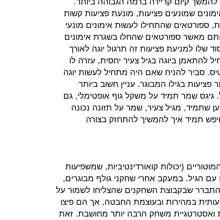
י להמשך קיום קריירה ברמה הגבוהה ביותר.
ונים שמונעים פציעות, מונעת פציעות קשות
ת, ספורטאים שהתחילו לעשות אימונים מונעי
רותם מאשר ספורטאים שהחלו בשגרת אימונים
וד שלו למניעת פציעות זה תרגול יוגה לאורך
 להתאמן ביוגה בגיל צעיר יחסית, עזרה לו
יס. סביר להניח שאם היה מתחיל לעשות יוגה
 פציעות בגילו המבוגר. עניין חשוב ביותר
 גיגס שמר תמיד על משקל גוף אופטימלי, גם
 שתמיד, מגיל צעיר, שמר על תזונה נכונה
וחיפש תמיד איך להמשיך להתחזק בצורה
 המוטוריים (יכולות קואורדינטיביות, שמשפיעות
 עם הגיל. במעקב אחרי שחקני גולף מבוגרים,
התברר שבקבוצת השחקנים שהצליחו לשמור על
עותית במהירות ובעוצמת החבטה, אך הם פיצו
ת ואסטרטגיית משחק הרבה יותר מחושבת. זאת