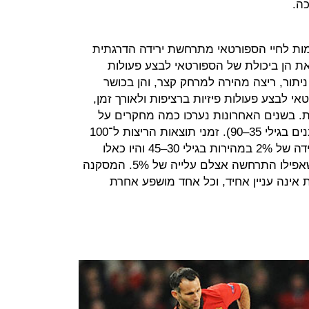
ה.
החל משנות ה־20 המוקדמות לחיי הספורטאי מתרחשת ירידה הדרגתית
את הן ביכולת של הספורטאי לבצע פעולות
ניתור, ריצה מהירה למרחק קצר, והן בכושר
י לבצע פעולות פיזיות ברציפות ולאורך זמן,
בשנים האחרונות נערכו כמה מחקרים על
ספורטאים מבוגרים (ספורטאים חובבנים בגילי 35–90). זמני תוצאות הריצות ל־100
מטר הראו שישנם ספורטאים שחוו ירידה של 2% במהירות בגילי 30–45 והיו כאלו
שהראו ירידה של 10%. היו גם כאלו שאפילו התרחשה אצלם עלייה של 5%. המסקנה
ת אינה עניין אחיד, וכל אחד מושפע אחרת