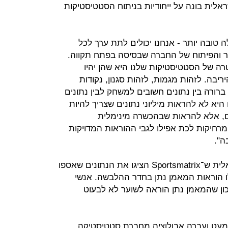
ם. חברת Sportsmatrix הישראלית בונה על ייחודיות בניתוח הסטטיסטיקות
לה טובה יותר - אנחנו יכולים לתת ערך לכל
קר והפיתוח של החברה שבסיסה בפתח תקווה.
ה של הסטטיסטיקות שלנו היא שהן יהיו
יבה. לזהות מגמות, לזהות סגנון, נקודות
 ברורה בין נתונים חשובים למשחק לבין נתונים
יא לא להראות מיליוני נתונים שצריך להיות
ם, אלא להראות שבהכשרה מינימלית
חיקות לכת אפילו לגבי ההוראות המדויקות
ה".
כהן מספר על פגישה עם קבוצה ישראלית ש־Sportsmatrix הציגו את הנתונים שאספו
ו הוראות המאמן נתן בחדר ההלבשה. אנשי
כון שהמאמן נתן הוראה לשוער לא לבעוט
מעט ועברה אבולוציה מחברת סטטיסטיקה