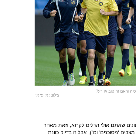
סיה והאם זה טוב או רע?
צילום: אי פי איי
ים שאתם אולי רגילים לקרוא, וזאת מאחר
בים 'מסוכנים' וכו'), אבל זו בדיוק כוונת