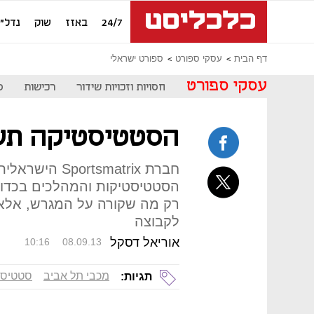
24/7
באזז
שוק
נדל"ן
דף הבית
עסקי ספורט
ספורט ישראלי
עסקי ספורט
חסויות וזכויות שידור
רכישות
ס
הסטטיסטיקה תש
חברת rtsmatrix
הסטטיסטיקות והמהלכים בכדור
רק מה שקורה על המגרש, אלא 
לקבוצה
אוריאל דסקל
10:16
08.09.13
מכבי תל אביב
סטטיסט
תגיות: