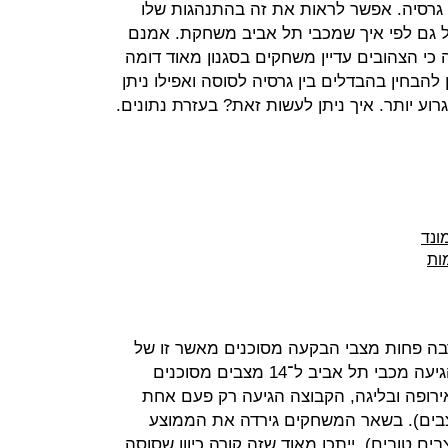
 גרסיה. אפשר לראות את זה בהתנהגות שלו
 גם לפי איך שמכבי תל אביב משחקת. אמנם
כי הצהובים עדיין משחקים בסגנון מאוד דומה
להבחין בהבדלים בין גרסיה לסוסה ואפילו ניתן
וע יותר. איך ניתן לעשות זאת? בעזרת נתונים.
ונד
ות
ה פחות מצבי הבקעה מסוכנים מאשר זו של
גרסיה. בפלייאוף של עונת 2012/13 הגיעה מכבי תל אביב ל־14 מצבים מסוכנים
ופה ובליגה, הקבוצה הגיעה רק פעם אחת
 מ־14 מצבים (נגד גיורי - 17 מצבים). בשאר המשחקים גירדה את הממוצע
 טובים). ייתכן מאוד שזה קורה כיוון שסוסה