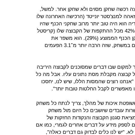
צה רכשה שחקן מסוים ולא שחקן אחר. למשל,
זאהה למנצ'סטר יונייטד (הרכישה האחרונה שלו
ריה הוא היה טוב יותר מרוב שחקני הכנף שהיו
בשוק. הוא "השתתף בצורה טובה" ב־42% מכל ההתקפות של הקבוצה שלו (קריסטל
פאלאס) - שזה הרבה יותר טוב משחקן הכנף הממוצע (29%). הוא משפר את
ההתקפות של הקבוצה שלו 5.7 פעמים במשחק, שזה הרבה יותר מ־3.1 הפעמים
 למקום שבו דברים שמסוכנים לקבוצה היריבה
כל קבוצה מקבלת מסת נתונים עליו. אבל מה כל
"אנחנו רוצים שהמסות הללו, שיש לנו, יחסכו
 מאפשרים לקבל החלטות טובות יותר".
ששופטת איכות של מהלך, צריך לנתח כל משחק
ה עשרות עובדים שיושבים כל היום מול משחק
ציאת סגנון הקבוצה והנקודות החזקות של
 לספק מידע על דברים אחרים לגמרי, כמו אם
א. "יש לנו כלים לבדוק גם דברים כאלה",