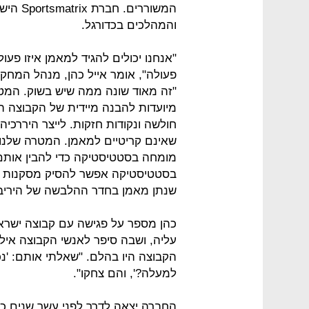
המשוררי
והמהלכים בכדורגל.
"אנחנו יכולים להגיד למאמן איזו פעו
פעולה", אומר אייל כהן, מנהל המח
"זה מאוד שונה ממה שיש בשוק. המטר
מיועדות להבנה מיידית של הקבוצה היר
חולשה ונקודות חזקות. לייצר היררכיה
שאינם קריטיים למאמן. המטרה שלנו ה
מומחה בסטטיסטיקה כדי להבין אות
בסטטיסטיקה אפשר להסיק מסקנות מר
שנתן מאמן בחדר ההלבשה של היריב
עליה, ושבה סיפר לאנשי הקבוצה איל
הקבוצה היו בהלם. "שאלתי אותם: 'נ
למעלה?', והם צחקו".
החברה יצאה לדרך לפני עשר שנים כ