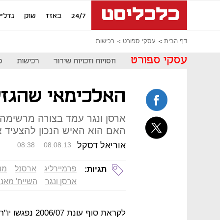
24/7
באזז
שוק
נדל"ן
דף הבית
עסקי ספורט
רכישות
עסקי ספורט
חסויות וזכויות שידור
רכישות
ס
האלכימאי שהגזי
ארסן ונגר עמד בצורה מרשימה 
האם הוא האיש הנכון להצעיד 
אוריאל דסקל
08:38
08.08.13
פרמיירליג
ארסנל
מנ
תגיות:
ארסן ונגר
השייח' מאנ
לקראת סוף עונת 