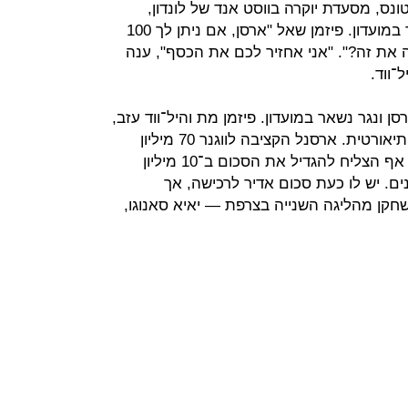
ונס, מסעדת יוקרה בווסט אנד של לונדון,
ובסופה דיברו על חידוש חוזהו של ונגר במועדון. פיזמן שאל "ארסן, אם ניתן לך 100
 את זה?". "אני אחזיר לכם את הכסף", ענה
־ווד.
שה רק ארסן ונגר נשאר במועדון. פיזמן מת והיל־ווד עזב,
אבל השאלה שוונגר נשאל כבר אינה תיאורטית. ארסנל הקציבה לווגנר 70 מיליון
ליש"ט לרכישת שחקנים חדשים, והוא אף הצליח להגדיל את הסכום ב־10 מיליון
ם. יש לו כעת סכום אדיר לרכישה, אך
קן מהליגה השנייה בצרפת — יאיא סאנוגו,