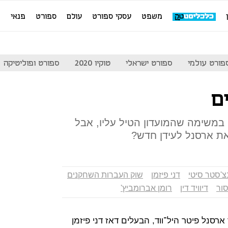
משפט
עסקי ספורט
עולם
ספורט
פנאי
מ
פורט עולמי
ספורט ישראלי
טוקיו 2020
ספורט ופוליטיקה
ם
במשימה שהמועדון הטיל עליו, אבל
את ארסנל לעידן חדש?
צ'סטר סיטי
דני פיזמן
שוק העברות השחקנים
סור
דיוויד דין
רומן אברומביץ'
2006/07 נפגשו יו"ר ארסנל פיטר היל־ווד, הבעלים דאז דני פיזמן