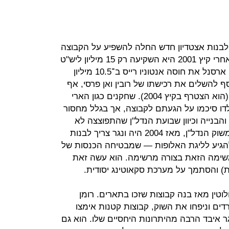
יון ליש"ט כדי לבנות אצטדיון חדש החלה להשפיע על הקבוצה
של ונגר ב־2002. בשלושת הקיצים שאחרי קיץ 2001 היא השקיעה רק 15 מיליון ליש"ט
ברכישת שחקנים. בינואר 2004 רכשה ארסנל את חוסה אנטוניו רייס ב־10.5 מיליון
 להשלים את רכישתו של רובין ואן פרסי, אף
שמחירו היה 2.75 מיליון ליש"ט בלבד (הוא הצטרף בקיץ 2004). שחקנים כגון הארי
ונלדו סיכמו על הגעתם לקבוצה, אך בגלל מחסור
הבנייה וכיוון שבועת הנדל"ן שהתפוצצה לא
אפשרה לארסנל למקסם את רווחיה משוק הנדל"ן, מאז 2004 היה ונגר צריך לבנות
להגיע לליגת האלופות — שמבטיחה הכנסות של
 במשימה הזאת בצורה מרשימה. הוא עשה זאת
ת) והסתמך על מערכת סקאוטינג יסודית.
טין מאז בנה קבוצות שזכו בתארים. רומן
דים וניפחו את השוק, קבוצות קטנות אימצו
גר איבד הרבה מהיתרונות היחסיים שלו. הוא גם