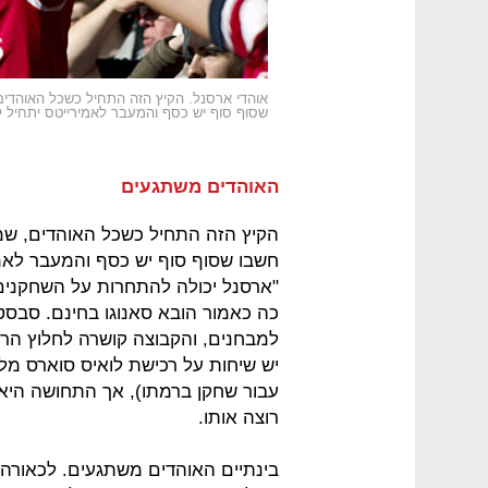
אוהדי ארסנל. הקיץ הזה התחיל כשכל האוהדי
שסוף סוף יש כסף והמעבר לאמירייטס יתחיל ל
האוהדים משתגעים
הקיץ הזה התחיל כשכל האוהדים, שמ
חשבו שסוף סוף יש כסף והמעבר לאמי
"ארסנל יכולה להתחרות על השחקנים ה
כה כאמור הובא סאנוגו בחינם. סבסט
למבחנים, והקבוצה קושרה לחלוץ הרו
יש שיחות על רכישת לואיס סוארס מליברפול ב־40–50 מיליו
עבור שחקן ברמתו), אך התחושה היא ש
רוצה אותו.
בינתיים האוהדים משתגעים. לכאורה 