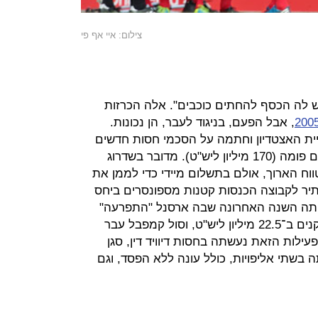
צילום: איי אף פי
 לה הכסף להחתים כוכבים". אלה הכרזות
, אבל הפעם, בניגוד לעבר, הן נכונות.
ת האצטדיון וחתמה על הסכמי חסות חדשים
עם האמירייטס (150 מיליון ליש"ט) ועם פומה (170 מיליון ליש"ט). מדובר בשדרוג
וח הארוך, אולם בתשלום מיידי כדי לממן את
תיר לקבוצה הכנסות קטנות מספונסרים ביחס
בותיה בשנים האחרונות. 2001 היתה השנה האחרונה שבה ארסנל "התפרעה"
בשוק ההעברות. הוחתמו שלושה שחקנים ב־22.5 מיליון ליש"ט, וסול קמפבל עבר
ילות הזאת נעשתה בחסות דיוויד דין, סגן
בשתי אליפויות, כולל עונה ללא הפסד, וגם