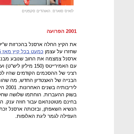
לואיס סוארס. האוהדים סקפטים
2001 הפרועה
את הקיץ החלה ארסנל בהכרזות ש"יש
שחזרו על עצמן
כמעט בכל קיץ מאז 2005
ארסנל צמצמה את החוב שנובע מבניי
רציני של ההסכמים הקודמים שהיו לטו
הבנייה של האצטדיון החדש, מה שהו
לירי
בחינם מטוטנהאם עבור חוזה ענק. הפע
הנשיא השאפתן, ובזכותה ארסנל זכתה 
העפילה לגמר ליגת האלופות.