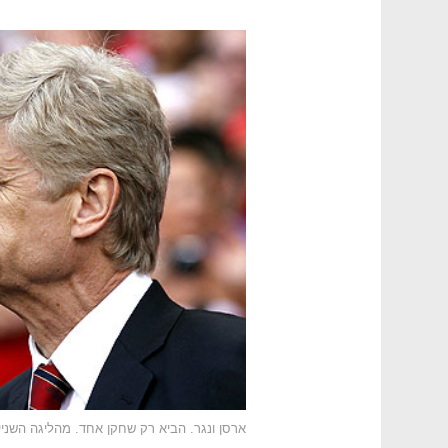
ארסן ונגר. הביא רק שחקן אחד. מהליגה השני