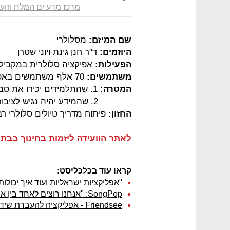
מרכז מדע ים המלח והע
שם המיזם:
מסלולרי
היוזמים:
ד"ר חנן גינת ויוני שטרן
הפעילות:
אפיקציה סלולרית במקביל 
משתמשים:
70 אלף משתמשים באפליקציה וכ-200 תלמידים
המטרה:
1. שהתלמידים יכירו את סביבתם ויתנסו בכתיבת תוכן
2. שהמידע יהיה נגיש לציבור המטיילים בסמארטפונים
החזון:
פיתוח מדריך טיולים סלולרי ר
לאתר הוועידה ליזמות בחינוך בבת
קראו עוד בכלכליסט:
"אפליקציות ישראליות ועוד איך יכולות
SongPop: "אנחנו רוצים לאחד בין אנשים עם טעם מוזיקלי דומה"
Friendsee - אפליקציה להעברת שידור חי מהאייפון לפייסבוק בזמן אמת