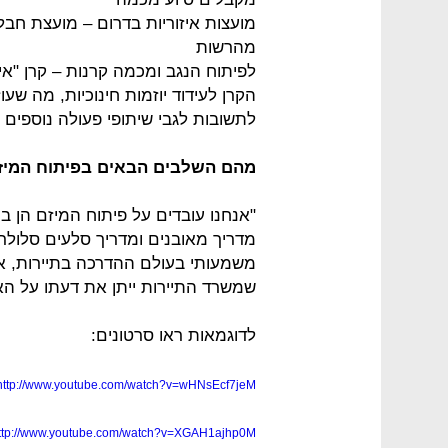
מועצות איזוריות בדרום – מועצת חבל
מהרשות
לפיתוח הנגב ומכמה קרנות – קרן "איק
הקרן לעידוד יוזמות חינוכיות, מה שע
לתשובות לגבי שיתופי פעולה נוספים ו
מהם השלבים הבאים בפיתוח המיז
"אנחנו עובדים על פיתוח המיזם הן בה
מדריך מאובנים ומדריך סלעים סלולרי. 
משמעותי בעולם ההדרכה בתיירות, אבל 
שמשרד התיירות ייתן את דעתו על האפ
לדוגמאות ראו סרטונים:
http://www.youtube.com/watch?v=wHNsEcf7jeM
ttp://www.youtube.com/watch?v=XGAH1ajhp0M