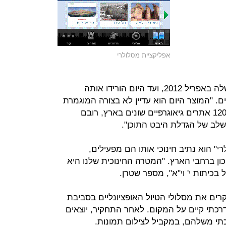
אפליקציית מסלולרי
האפליקציה הושקה בגרסת הפיילוט שלה באפריל 2012, ועד היום הורידו אותה
70 אלף משתמשים. "המוצר היום הוא עדיין לא בצורה המוגמרת
שלו" אומר שטרן, " קיימים בו היום כ-120 אתרים גיאוגרפיים שונים בארץ, רובם
שלב של הגדלת היבט התוכן".
י" הוא נתיב חינוכי אותו הם מפעילים,
ון ברחבי הארץ. "המטרה החינוכית שלנו היא
כיתות י' וי"א", מספר שטרן.
רים את מסלולי הטיול האופציונליים בסביבת
רכתי קיים על המקום. לאחר התחקיר, יוצאים
תי משלהם, במקביל לצילום תמונות.