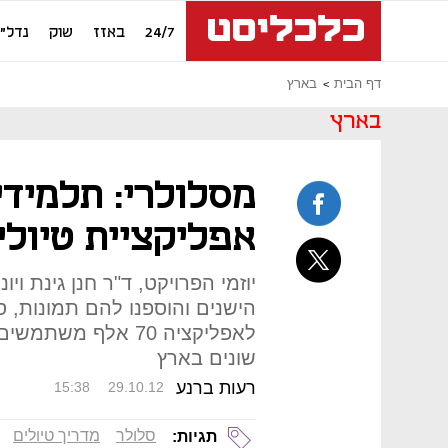
24/7
באזז
שוק
נדל"ן
דף הבית
בארץ
בארץ
מסלולרי: תלמיד
אפליקציית טיולי
יוזמי הפרויקט, ד"ר חנן גינת וי
הישנים והוספנו להם תמונות, סר
שונים בארץ
רעות ברנע
15:38
29.10.12
סלולר
מדריך טיולים
תגיות: