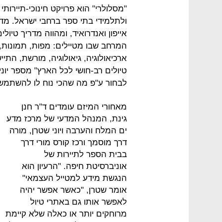
"מסלולרי" הוא פרויקט חינוכי-תיירו
ולתלמידי בתי ספר ברחבי ישראל. מד
אייפון ואנדרואיד, ומהווה מדריך טיול
המרחב שבו מטיילים: מפות, תמונות,
ארכיאולוגיה, גיאולוגיה, מורשת, התיי
טיולים רב-חושי לכל הארץ" מספר יוני
לבחור ע"פ מה שהכי נוח לו להשתמש
מאחורי המיזם עומדים ד"ר חנן
גינת, המנהל המדעי של מרכז מדע
ים המלח והערבה ויוני שטרן, מורה
דרך מוסמך ורכז קורס מורי דרך
בבית הספר לתיירות של
אוניברסיטת חיפה. "הרעיון הוא
הנגשת מידע למטייל העצמאי"
אומר שטרן, "כאשר אפשר יהיה
לאפשר אותו גם באתרי טיול
מרוחקים יותר או כאלה שלא קיימת