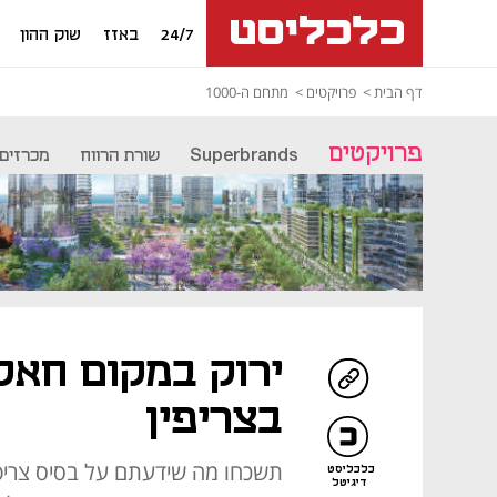
24/7
באזז
שוק ההון
דף הבית
פרויקטים
מתחם ה-1000
פרויקטים
Superbrands
שורת הרווח
מכרזים
ירוק במקום חאק
בצריפין
תשכחו מה שידעתם על בסיס צריפין
כלכליסט
דיגיטל