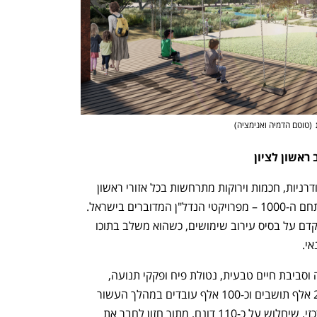
(
טוטם הדמיה ואנימציה
)
מגמת הפיתוח העירוני ומעבר לשכונות מודרניות, חכמות וירוקות מתרחשות בכל אזורי ראשון 
לציון. במערב העיר מאוכלס בימים אלו מתחם ה-1000 – מפרויקטי הנדל"ן המדוברים בישראל. 
מתחם זה הוא דוגמה והשראה לתכנון מתקדם על בסיס עירוב שימושים, כשהוא משלב בתוכו 
י.  
במתחם ה-1000 שמו דגש על בניה ירוקה וסביבת חיים טבעית, נטולת פיח ופקקי תנועה, 
לקראת קליטתם הצפויה במתחם של כ-25 אלף תושבים וכ-100 אלף עובדים במהלך העשור 
הקרוב. במתחם עתיד להשתרע פארק מרכזי, שיחלוש על כ-110 דונם, מתוך חזון לחבר את 