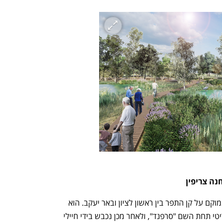
ה צריפין 
בסיס צריפין משתרע על כ-1,200 דונם וממוקם על קן התפר בין ראשון לציון ובאר יעקב. הוא 
נבנה בשנת 1917 ושימש את הצבא הבריטי תחת השם "סרפנד", ולאחר מכן נכבש בידי חיילי 