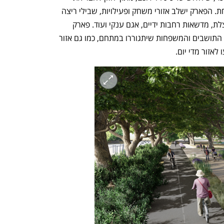
הטבע הישראלי לאיכות חיים וקהילה פורחת. הפארק ישלב אזורי משחק ופעילויות, שבילי ריצה 
והליכה, שבילי אופניים, רחבה מרכזית מוצלת, מדשאות רחבות ידיים, אגם ענקי ועוד. פארק 
מתחם ה-1000 יהווה מוקד משיכה לאלפי התושבים והמשפחות שיתגוררו במתחם, כמו גם אזור 
לאזור מדי יום. 