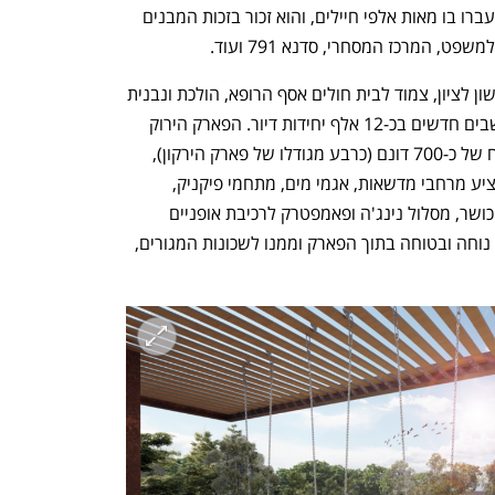
"גבעתי" במלחמת העצמאות ב-48'. מאז עברו בו מאות אלפי חיילים, והוא זכור בזכות המבנים 
, המרכז המסחרי, סדנא 791 ועוד.
על שטח צריפין בחלק המוניציפלי של ראשון לציון, צמוד לבית חולים אסף הרופא, הולכת ונבנית 
עיר קטנה שעתידה לאכלס כ-50,000 תושבים חדשים בכ-12 אלף יחידות דיור. הפארק הירוק 
שמוקם כאן יהיה מהגדולים בארץ על שטח של כ-700 דונם (כרבע מגודלו של פארק הירקון), 
ויהווה ריאה ירוקה של כל האזור. הפארק יציע מרחבי מדשאות, אגמי מים, מתחמי פיקניק, 
מתחם ספורטיבי עם קירות טיפוס, מתקני כושר, מסלול נינג'ה ופאמפטרק לרכיבת אופניים 
אקסטרימית. רשת שבילים תאפשר ניידות נוחה ובטוחה בתוך הפארק וממנו לשכונות המגורים, 