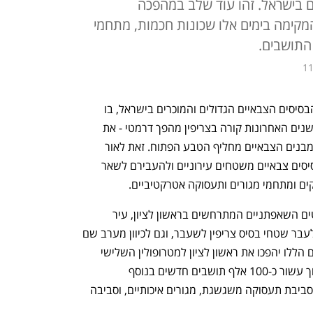
ם בישראל. זהו עוד שלב במהפכה
מקימה בימים אלו שכונות חכמות, מתחמי
 התושבים.
11
במשך עשרות שנים היה מחנה צריפין מהבסיסים הצבאיים הגדולים והמוכרים בישראל, בו 
עוברים מדי יום אלפי חיילים במדים. אך בשנים האחרונות קורה בצריפין מהפך דרמטי - את 
החאקי הצבאי מחליף הצבע הירוק ואת המבנים הצבאיים מחליף הטבע הפתוח. זאת לאור 
החלטת הממשלה משנת 2015 לפנות בסיסים צבאיים משטחים עירוניים ולהעבירם לשאר 
ים ומתחמי מגורים ותעסוקה אטרקטיביים. 
פארק צריפין החדש הוא רק אחד הפרויקטים השאפתניים המתרחשים בראשון לציון, עיר 
שנמצאת בתנופת התרחבות לכיוון מזרח לעבר שטחי בסיס צריפין לשעבר, וגם לכיוון מערב שם 
נבנה ומאוכלס מתחם ה-1000. הפרויקטים הללו יהפכו את ראשון לציון למטרופולין השלישי 
בגודלו בארץ, כשהיא מתכוננת לקלוט בתוך עשור כ-100 אלף תושבים חדשים בנוסף 
לכ-280,000 החיים בה כיום, ולספק להם סביבת תעסוקה משגשגת, מגורים איכותיים, וסביבה 