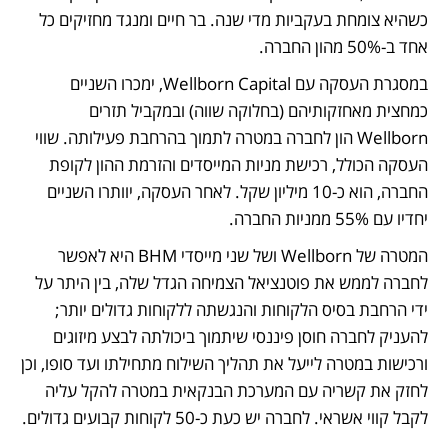
כשהיא צומחת בעקביות מדי שנה. בר חיים ומנגד מחזיקים כל 
אחד ב-50% מהון החברה.
במסגרת העסקה עם Wellborn Capital, ימכרו השניים 
כמחצית מאחזקותיהם (בחלוקה שווה) ובמקביל תזרים 
Wellborn הון לחברה במטרה לתמוך בהרחבת פעילותה. שווי 
העסקה הכולל, רכישת מניות המייסדים והזרמת ההון לקופת 
החברה, הוא כ-10 מיליון שקל. לאחר העסקה, יוותרו השניים 
יחדיו עם 55% ממניות החברה.
המטרה של Wellborn ושל שני מייסדי BHM היא לאפשר 
לחברה לממש את פוטנציאל הצמיחה הגדל שלה, בין היתר על 
ידי הרחבת בסיס הלקוחות והנגשתה ללקוחות גדולים יותר; 
להעניק לחברה חוסן פיננסי שיתמוך ביכולתה לבצע מיזוגים 
ורכישות במטרה לייעל את תהליך השילוח מתחילתו ועד סופו, וכן 
לחזק את קשריה עם המערכת הבנקאית במטרה להקל עליה 
לקבל קווי אשראי. לחברה יש כעת כ-50 לקוחות קבועים גדולים.