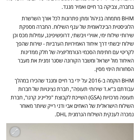
בחברה, צביקה בר חיים ואמיר מנגד.
BHM מתמחה בניהול ומתן פתרונות לכל אורך השרשרת 
הלוגיסטית הבינלאומית של ענף השילוח. החברה מספקת 
שירותי שילוח ימי, אווירי ויבשתי, דרופשיפינג, עמילות מכס וכן 
שילוח יבשתי דרך איחוד האמירויות הערביות - שירות שהפך 
לקריטי עם חתימת הסכמי הנורמליזציה של חלק ממדינות 
האיחוד מול ישראל ומשבר הקורונה שסגר זמנית את מעבר 
הסחורות הימי מסין.
BHM הוקמה ב-2016 על ידי בר חיים ומנגד שהכירו במהלך 
עבודתם ב"א.ד שירותי תעופה", חברת נציגויות של חברות 
תעופה מרכזיות (GSA) השייכת לקבוצת "פלייניג קרגו", חברת 
השילוח הישראלית של האחים אבי ודני רייק שיותר מאוחר 
נמכרה לענקית השילוח הגרמנית DHL. 