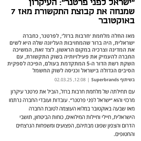
״ישראל לפני פרטנר״: העיקרון
שמנחה את קבוצת התקשורת מאז 7
באוקטובר
מאז החלה מלחמת ׳חרבות ברזל׳, לפרטנר, כחברה
ישראלית, היה ברור שהמחויבות העליונה שלה היא לשים
את המדינה וצרכיה במקום הראשון. לצד זאת, המשיכה
החברה להעמיק את פעילויותיה בשוק התקשורת, עם
השקת רשת הדור ה-5 המתקדמת בעולם, הפיכה לספקית
הסיבים הגדולה בישראל וכניסה לשוק החשמל
בשיתוף Superbrands
|
12:08, 02.03.25
עם תחילתה של מלחמת חרבות ברזל, הוביל את פרטנר עיקרון 
נפתח בכרטיסייה חדשה
מרכזי והוא ״ישראל לפני פרטנר״. עובדות ועובדי החברה נרתמו 
מאז שבעה באוקטובר במלוא העוצמה לטובת החברה 
הישראלית, חיילי וחיילות המילואים, כוחות הביטחון, תושבי 
הדרום והצפון שפונו מבתיהם, הפצועים ומשפחות הנרצחים 
והחטופים. 