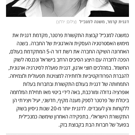
דגנית קרמר, משנה למנכ״ל 
(
צילום: יח"צ
)
כמשנה למנכ״ל קבוצת התקשורת פרטנר, מקדמת דגנית את 
מימוש האסטרטגיה העסקית והארגונית של החברה. בשנה 
האחרונה השיקה החברה את רשת דור ה-5 המתקדמת בעולם, 
הפכה לחברה עם היצע הסיבים הרחב בישראל ונכנסה לשוק 
החשמל. במהלכים חוצי ארגון, דגנית פועלת לסינרגיה ארגונית, 
להגברת הפרודוקטיביות ולחתירה למצוינות תפעולית ולצמיחה. 
התמחותה של דגנית בעולם התקשורת ובחברות בעלות 
אופרציה גדולה ומורכבת, באה לידי ביטוי מאז תחילת המלחמה 
ביכולת של פרטנר לספק מענה מקיף, חדשני, יעיל ויצירתי הן 
ללקוחות והן לעובדים. לדגנית יותר מ-20 שנות ניסיון בשוק 
התקשורת הישראלי. בתפקידה האחרון שימשה כמנכ״לית 
בפועל של חברות הבת בקבוצת בזק.