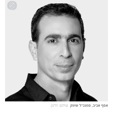
אסף אביב, סמנכ״ל שיווק 
(
צילום: יח"צ
)