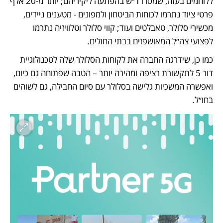
ללוחמים בעזה, שמסרו ד״ש בהפתעה ליקיריהם; יותר מ-20 אלף 
פרטי ציוד נתרמו לכוחות הביטחון ולמפונים - מטענים ניידים, 
מכשירי סלולר, טאבלטים ועוד; קווי סלולר וטלוויזיה נתרמו 
לפצועי צה״ל המאושפזים בבתי החולים.
כמו כן, שידרגה החברה את לקוחות הסלולר שלה לטכנולוגיית 
דור 5 לתקשורת רציפה ומהירה יותר – הטבה שפתוחה גם כיום, 
ואפשרה המשכיות גלישה בסלולר עם סיום החבילה, גם לשוהים 
בחו״ל.