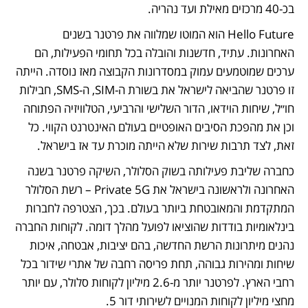
בכ-40 מרכזים מאילת ועד נהריה.
Hello Future הוא המוטו שמלווה את פרטנר בשנים 
האחרונות. עתיד, חדשנות והובלה בכל תחומי הפעילות, הם 
ערכים שמוטמעים עמוק במסדרונות הקבוצה מאז נוסדה. הייתה 
זו פרטנר שהביאה לישראל את בשורת ה-SIM, ה-SMS, חבילות 
חו״ל, שיחות הוידאו, הדור השלישי והרביעי, הטלוויזיה הפתוחה 
וכן את מהפכת הסיבים האופטיים בעולם האינטרנט הקווי. כל 
זאת, לצד תרבות שירות שלא הייתה מוכרת עד אז בישראל.
כחברה שליבת פעילותה בשוק הסלולר, השיקה פרטנר בשנה 
האחרונה ולראשונה בישראל את Private 5G – רשת הסלולר 
המתקדמת והמאובטחת ביותר בעולם. בכך, הצטרפה לחברות 
בינלאומיות בודדות שהוציאו לפועל מהלך דומה. לקוחות החברה 
נהנים מיתרונות הרשת החדשה, בהם יציבות, אבטחה, איכות 
שיחות ומהירות גבוהה, תחת פריסה רחבה של אתרי שידור בכל 
רחבי הארץ. לפרטנר יותר מ-2.6 מיליון לקוחות סלולר, עם יותר 
מחצי מיליון לקוחות המנויים לשירותי דור 5.