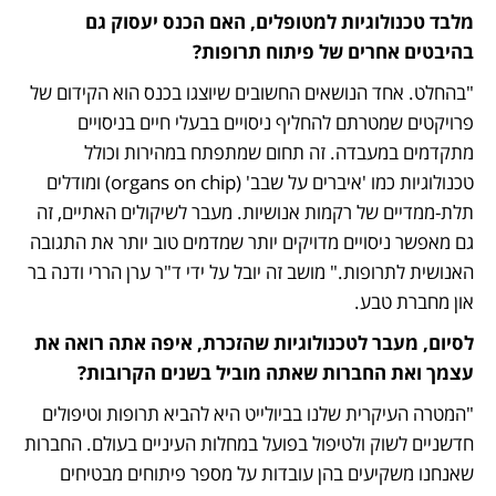
מלבד טכנולוגיות למטופלים, האם הכנס יעסוק גם 
בהיבטים אחרים של פיתוח תרופות?
"בהחלט. אחד הנושאים החשובים שיוצגו בכנס הוא הקידום של 
פרויקטים שמטרתם להחליף ניסויים בבעלי חיים בניסויים 
מתקדמים במעבדה. זה תחום שמתפתח במהירות וכולל 
טכנולוגיות כמו 'איברים על שבב' (organs on chip) ומודלים 
תלת-ממדיים של רקמות אנושיות. מעבר לשיקולים האתיים, זה 
גם מאפשר ניסויים מדויקים יותר שמדמים טוב יותר את התגובה 
האנושית לתרופות." מושב זה יובל על ידי ד"ר ערן הררי ודנה בר 
און מחברת טבע.
לסיום, מעבר לטכנולוגיות שהזכרת, איפה אתה רואה את 
עצמך ואת החברות שאתה מוביל בשנים הקרובות?
"המטרה העיקרית שלנו בביולייט היא להביא תרופות וטיפולים 
חדשניים לשוק ולטיפול בפועל במחלות העיניים בעולם. החברות 
שאנחנו משקיעים בהן עובדות על מספר פיתוחים מבטיחים 