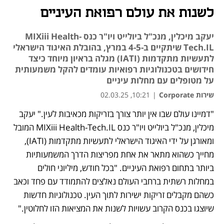
לשנות את עולם רפואת העיניים
יעקב מיכלין, מנכ"ל ביולייט ויו"ר כנס MIXiii Health-
Tech.IL שיתקיים ב-4-5 במרץ, בהובלת האיגוד הישראלי
לתעשיות מתקדמות (IATI) מגלה בראיון מיוחד כיצד
חידושים בטכנולוגיות רפואיות עומדים להקל משמעותית
על מטופלים עם מחלות עיניים
שירות Corporate
|
10:21, 02.03.25
"דמיינו עולם שבו אין יותר צורך בזריקות מכאיבות לעין." יעקב 
מיכלין, מנכ"ל ביולייט ויו"ר כנס MIXiii Health-Tech.IL המובל 
ומאורגן על ידי האיגוד הישראלי לתעשיות מתקדמות (IATI), 
מחייך כשהוא מתאר את אחת מפריצות הדרך המשמעותיות 
ביותר בתחום רפואת העיניים. "בכל חודש, מיליוני חולים 
במחלות רשתית ברחבי העולם נאלצים להתמודד עם פחד וכאב 
כשהם מקבלים זריקות ישירות לתוך העין. טכנולוגיות חדשות 
שיוצגו בכנס הקרוב עשויות לשנות את המציאות הזו לחלוטין."