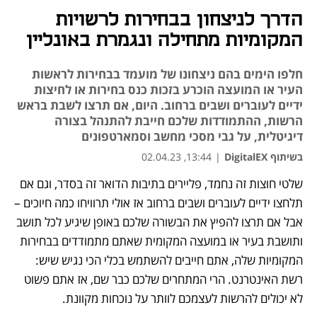
הדרך לניצחון בבחירות לרשויות
המקומיות מתחילה ונגמרת באונליין
חלפו הימים בהם ניצחונו של מועמד בבחירות לראשות
העיר או המועצה הוכרע בזכות כנס בחירות או לחיצות
ידיים לעוברים ושבים ברחוב. היום, אם תרצו לשבת בראש
הרשות, ההתמודדות שלכם חייבת להתנהל בצורה
דיגיטלית, על גבי מסכי מחשב וסמארטפונים
בשיתוף DigitalEX
|
13:44, 02.04.23
שלטי חוצות זה נחמד, פליירים בתיבות הדואר זה בסדר, וגם אם 
נפתח בכרטיסייה חדשה
נפתח בכרטיסייה חדשה
נפתח בכרטיסייה חדשה
נפתח בכרטיסייה חדשה
תלחצו ידיים לעוברים ושבים ברחוב אז אולי תרוויחו כמה חיוכים – 
אבל אם תרצו להפיץ את הבשורה שלכם באופן שיגיע לכל תושב 
ותושבת בעיר או במועצה המקומית שאתם מתמודדים בבחירות 
המקומיות שלה, אתם חייבים להשתמש בכלי הכי נגיש שיש: 
רשת האינטרנט. הרי המתחרים שלכם כבר שם, אז אתם פשוט 
לא יכולים להרשות לעצמכם לוותר על נוכחות מקוונת.