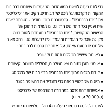
כדי לתת מענה למאות המועמדות והמועמדות שיתחרו בבחירות 
המקומיות הקרבות על ליבם של הבוחרים, הקים אתר 'כלכליסט' 
את "זירת הנבחרים" – פלטפורמת תוכן ייחודית שמטרתה לארח 
שיח ועניין בכל התחומים הרלוונטיים לעולמות התוכן של 
הרשויות המקומיות. "זירת הנבחרים" מתעתדת להוות במה 
מקוונת שבה כל מועמדת ומועמד יוכלו להעלות מגוון רחב מאוד 
של תכנים מטעם עצמם, על פי חבילת פרסום לבחירתם: 
● ראיונות אישיים הכוללים תמונות וקישורים
● אייטמי תוכן כתובים ו/או מצולמים, הכוללים תמונות וקישורים
● קידום תכנים מתוך זירת הנבחרים בדף הבית של כלכליסט
● תיוגים של ביטויי מפתח כדי להגדיל את החשיפה בגוגל
● אפשרות להתפרסם במהדורה המודפסת של כלכליסט 
(כ-70,000 עותקים)
לאתר כלכליסט נכנסים למעלה מ-4 מיליון גולשים מדי חודש 