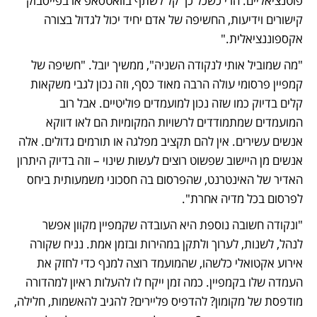
פוטנציאליים. הרי כשכל כך קל לשתף בוואטסאפ או בפייסבוק 
קישורים וידיעות, החשיפה של אדם יחיד יכול לגדול בצורה 
אקספוננציאלית." 
"מה שמוביל אותי לנקודה השניה", ממשיך יובל. "חשיפה של 
קמפיין פרסומי עולה הרבה מאוד כסף, וזה נכון לגבי משקאות 
קלים בדיוק כמו שזה נכון למועמדים פוליטיים. אבל רוב 
המועמדים שמתמודדים לרשויות המקומיות הם לאו דווקא 
אנשים עשירים. אין להם תקציב מפלגה או תורמים גדולים. אלה 
אנשים מן היישוב שפשוט רוצים לעשות שינוי – וזה בדיוק היתרון 
האדיר של האינטרנט, שהפרסום בה חסכוני משמעותית ביחס 
לפרסום בכל מדיה אחרת".
"ונקודה חשובה נוספת היא העובדה שקמפיין מקוון אפשר 
לנהל, לשנות, לערוך ולתקן במהירות ובזמן אמת. נניח שקורה 
אירוע אקטואלי כלשהו, שהמועמד רוצה למנף כדי לחזק את 
העמדה שלו בקמפיין. כמה זמן ייקח לו להעלות ראיון למהדורה 
מודפסת של מקומון? להדפיס פליירים? להגיב להאשמות, חלילה, 