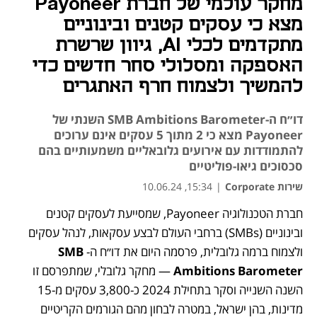
מחקר עולמי של חברת Payoneer
מצא כי עסקים קטנים ובינוניים
מתקדמים לכלי AI, גיוון שרשרת
האספקה ומסלולי סחר חדשים כדי
להמשיך ולצמוח חרף האתגרים
דו״ח ה-SMB Ambitions Barometer השנתי של
Payoneer מצא כי 2 מתוך 5 עסקים אינם ערוכים
להתמודדות עם אירועים גלובאליים משמעותיים בהם
סכסוכים גיאו-פוליטיים
שירות Corporate
|
15:34, 10.06.24
חברת הטכנולוגיה Payoneer, שמסייעת לעסקים קטנים 
ובינוניים (SMBs) ברחבי העולם לבצע עסקאות, לנהל עסקים 
ולצמוח ברמה גלובלית, פרסמה היום את דו״ח ה-
SMB 
Barometer
Ambitions
 — מחקר גלובלי, שמתפרסם זו 
השנה השנייה וסקר בתחילת 2024 כ-3,800 עסקים מ-15 
מדינות, בהן ישראל, במטרה לבחון מהם הגורמים הקריטיים 