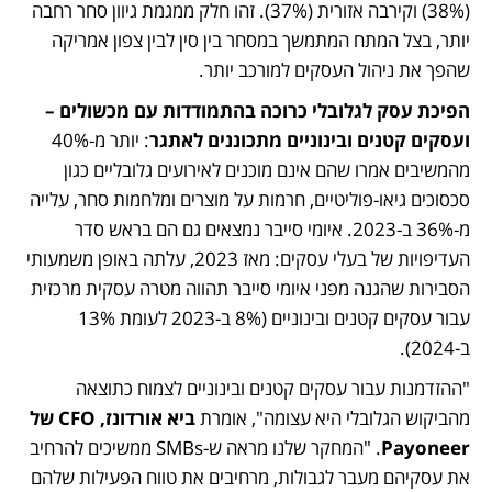
(38%) וקירבה אזורית (37%). זהו חלק ממגמת גיוון סחר רחבה 
יותר, בצל המתח המתמשך במסחר בין סין לבין צפון אמריקה 
שהפך את ניהול העסקים למורכב יותר.
הפיכת עסק לגלובלי כרוכה בהתמודדות עם מכשולים – 
ועסקים קטנים ובינוניים מתכוננים לאתגר
: יותר מ-40% 
מהמשיבים אמרו שהם אינם מוכנים לאירועים גלובליים כגון 
סכסוכים גיאו-פוליטיים, חרמות על מוצרים ומלחמות סחר, עלייה 
מ-36% ב-2023. איומי סייבר נמצאים גם הם בראש סדר 
העדיפויות של בעלי עסקים: מאז 2023, עלתה באופן משמעותי 
הסבירות שהגנה מפני איומי סייבר תהווה מטרה עסקית מרכזית 
עבור עסקים קטנים ובינוניים (8% ב-2023 לעומת 13% 
ב-2024).
"ההזדמנות עבור עסקים קטנים ובינוניים לצמוח כתוצאה 
מהביקוש הגלובלי היא עצומה", אומרת 
ביא אורדונז, CFO של 
Payoneer
. "המחקר שלנו מראה ש-SMBs ממשיכים להרחיב 
את עסקיהם מעבר לגבולות, מרחיבים את טווח הפעילות שלהם 