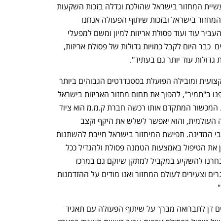
לטווח ארוך, אשר מצביע על אמון רב בתעשיית המחזור בישראל שהולכת וגדלה בזכות השקעות 
ופיתוחים. הציבור הוא שמניע את תהליכי המחזור בישראל ובזכות שיתוף הפעולה אנחנו 
מצליחים לצמצם את ההטמנה בקרקע ולהעביר עוד ועוד פסולת אריזות למיון ומשם למפעלי 
מחזור. מתקני המיון ומפעלי המחזור ערוכים  כבר היום לקבל כמויות גדולות של פסולת אריזות, 
גדולות עוד יותר גם בעתיד".
: "כחברה מקצועית ומובילה הפועלת בסטנדרטים הגבוהים ביותר 
בעולמות המחזור, אנו גאים, יחד עם שותפנו ב"תמיר", להפוך את תחום מחזור האריזות בישראל 
לתחום הנמצא בקדמת הבמה הסביבתית. המכשור המתקדם אותו רכשה חברת ק.מ.מ הוא ציוד 
מקצועי וחדשני הנמצא בחזית הטכנולוגיה העולמית, והוא יאפשר לשלש את היקף וקצב 
המחזור אשר ייאסף בפחים הכתומים ברחבי המדינה. תפישת המיחזור בישראל חייבת להשתנות 
– ועלינו לעשות כל מאמץ על מנת להקטין את הטיפול באמצעות הטמנה פסולת ולהגדיל ככל 
האפשר את פעילות המחזור. זו הסיבה שבחרנו להשקיע במקביל למתקן שיוקם גם במרכז 
מבקרים חדשני חינוכי וחוויתי שיקרב מבוגרים וצעירים לעולם המחזור ואנו מודים על ההזדמנות 
: איגוד ערים דן לתברואה מברך על שיתוף הפעולה עם תאגיד 