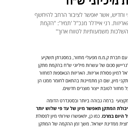
מיליוני ש"ח
י וחדיש, אשר יאפשר לציבור הרחב להיחשף
ריזות. רני איידלר מנכ"ל 'תמיר': "הקמת
השלכות משמעותיות לטווח ארוך"
'תמיר' מחזור מודיעה כי הגיעה להסכמות עם חברת ק.מ.מ מפעלי מחזור, במסגרתן תשקיע 
קמ"מ שבשליטת חברת בלוגן מבית קרן ג'נריישן סכום של עשרות מיליוני ש"ח בהקמת מתקן 
מיון שיהיה המתקן הגדול והמשוכלל בישראל למיון פסולת אריזות. האריזות הנאספות למחזור 
בפחים הכתומים מגיעות בשלב ראשון למתקני מיון, שם הן מתמיינות בהתאם לחומר ממנו הן 
ל מחזור לטובת ייצור מוצרים חדשים. 
המתקן שיוקם הינו מתקן חדיש, עם ציוד מקצועי  ברמה גבוהה ביותר ובסטנדרט הדומה 
קיבולת המתקן תאפשר מיון של עד פי שלוש יותר 
 היום במרכז
. כמו כן, יתאפשרו שירותי מיון לפסולת 
אריזות הנאספת מהפחים הכתומים של מחצית ממדינת ישראל. משך זמן ההקמה של המתקן 