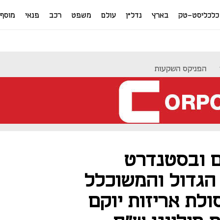
כלכליסט-טק
בארץ
נדל"ן
עולם
משפט
רכב
פנאי
מוסף
הפניקס השקעות
 ובסטנדרט
 הגדול והמשוכלל
ולת אריזות יוקם