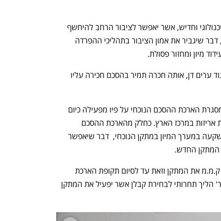
בנוסף, במתקן המיון יוקם מרכז מבקרים טכנולוגי וחדיש, אשר יאפשר לציבור הרחב להיחשף 
מקרוב לתהליכי המיון של פסולת האריזות, דבר שיגביר את אמון הציבור בתהליכי ההפרדה 
דוד מיון ומחזור פסולת.
מתקן המיון יוקם על קרקע ייעודית של איגוד ערים דן, אותה חכרה תמיר בהסכם חכירה עליו 
ההסכמות להקמת המתקן כאמור נעשו במסגרת הארכת ההסכם הנוכחי על פיו מפעילה כיום 
קמ"מ עבור 'תמיר' את המתקן למיון פסולת אריזות במרכז הארץ. כחלק מהארכת ההסכם 
לתקופה של חמש שנים, ביצעה ק.מ.מ השקעה במערך המיון במתקן הנוכחי,  דבר שיאפשר 
המתקן החדש. 
עם השלמת הקמת המתקן החדש תפעיל ק.מ.מ את המתקן וזאת עד לסיום תקופת הארכת 
ההסכם הנ"ל. בסיום התקופה תקיים 'תמיר' הליך תחרותי לבחירת קבלן אשר יפעיל את המתקן 