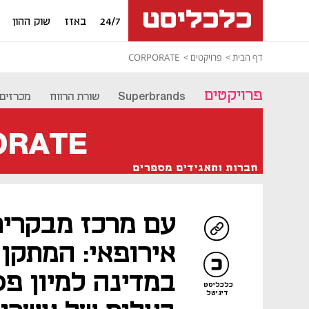
24/7
באזז
שוק ההון
דף הבית
פרויקטים
CORPORATE
פרויקטים
Superbrands
שורת הרווח
מכרזים
עם מרכז מבקרים
אירופאי: המתקן
במדינה למיון פס
כלכליסט
דיגיטל