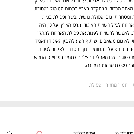
תמיר לטובת הפעלת שרות חדש ומשלים של טיפול בפסולת אריזות עבור רשויות האיגוד בפארק 
המיחזור חירייה. פארק מיחזור חירייה הוא האתר הגדול והמתקדם בארץ בתחום הטיפול בפסולת 
עירונית לסוגיה, ובכלל אלה : אשפה ביתית ומסחרית, גזם, פסולת גושית יבשה ופסולת בניין. 
תאגיד תמיר מעניק שרותי טיפול בפסולת אריזות לכלל רשויות האיגוד ומרכז הארץ ועל כן, היה 
חשוב לאיגוד מתוך תפיסת שרות הוליסטית, לאפשר לרשויות לפנות את פסולת האריזות למתקן 
שיוקם בחירייה ובכך לתרום ליעילות הפינוי ולאיגום משאבים. שיתוף הפעולה בין האיגוד ותאגיד 
תמיר יועצם גם באמצעות המרכז לחינוך סביבתי הפועל בתחומי חינוך והסברה לציבור לטובת 
עידוד הפרדת פסולת במקור ומיחזור פסולת לסוגיה. אנו מאחלים הצלחה לתמיר בפרויקט החדש 
סולת אריזות במדינה.                
תמיר מחזור
פסולת
פוטו כלכליסט
ועידות כלכליסט