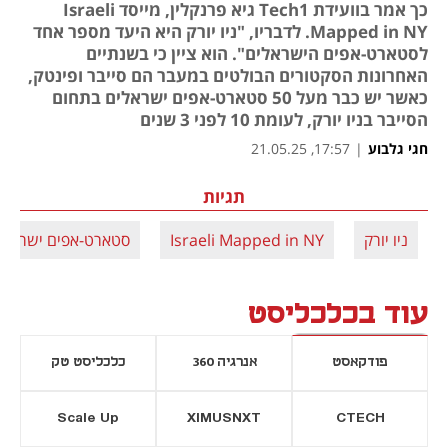
כך אמר בוועידת Tech1 גיא פרנקלין, מייסד Israeli
Mapped in NY. לדבריו, "ניו יורק היא היעד מספר אחד
לסטארט-אפים הישראלים". הוא ציין כי בשנתיים
האחרונות הסקטורים הבולטים במעבר הם סייבר ופינטק,
כאשר יש כבר מעל 50 סטארט-אפים ישראלים בתחום
הסייבר בניו יורק, לעומת 10 לפני 3 שנים
חגי גלבוע
|
17:57, 21.05.25
תגיות
ניו יורק
Israeli Mapped in NY
סטארט-אפים ישראלי
עוד בכלכליסט
פודקאסט
אנרגיה 360
כלכליסט טק
Scale Up
XIMUSNXT
CTECH