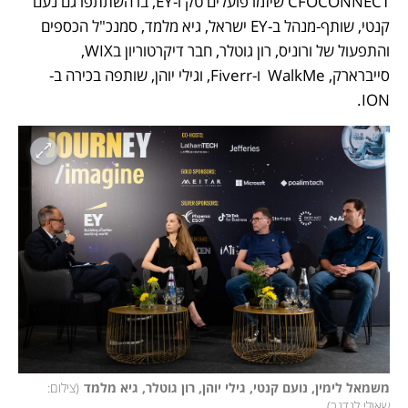
CFOCONNECT שיזמו פועלים טק ו-EY, בו השתתפו גם נעם 
קנטי, שותף-מנהל ב-EY ישראל, גיא מלמד, סמנכ"ל הכספים 
והתפעול של ורוניס, רון גוטלר, חבר דיקרטוריון בWIX, 
סייברארק, WalkMe  ו-Fiverr, וגילי יוהן, שותפה בכירה ב-
ION.
משמאל לימין, נועם קנטי, גילי יוהן, רון גוטלר, גיא מלמד
(
צילום: 
שאולי לנדנר
)