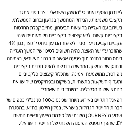
ליידרמן הוסיף ואמר כי "המשק הישראלי ניצב בפני אתגר 
תקציבי משמעותי. הגידול המתמשך בגרעון ובחוב הממשלתי, 
בשילוב עם העלייה בהוצאות הביטחון, מחייב קבלת החלטות 
תקציביות קשות. ללא קיצוצים תקציביים משמעותיים שיהיו 
עקביים וקביעת יעד סביר לשיעור הגרעון ביחס לתוצר, כגון 4% 
שהוזכר ע"י שר האוצר, נהיה חשופים לסיכון של המשך העלייה 
ביחס החוב לתוצר תוך פגיעה אפשרית בדרוג האשראי, בצמיחה 
ובחוסן של המשק. הממשלה נדרשת להציג תכנית תקציבית 
מפורטת, ממושמעת ואמינה, שתכלול קיצוצים סלקטיביים 
ותעדיף השקעות בתשתיות, בשיקום ובפרויקטים שיחישו את 
ההתאוששות הכלכלית, במיוחד ביום שאחרי".
הפאנל התקיים באירוע מיוחד שכינס כ-100 סמנכ"לי כספים של 
חברות ההייטק הגדולות בישראל, במלון הילטון בת"א, במסגרת 
אירוע ה JOURNEY השנתי של פירמת הייעוץ וראיית החשבון 
EY, שהפך למפגש הפיסגה השנתי של ההייטק הישראלי.