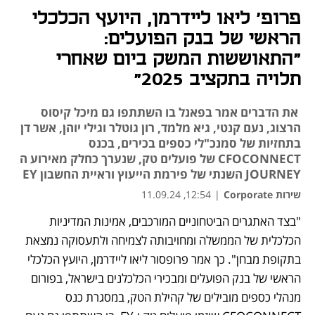
פרופ' ליאו ליידרמן, היועץ הכלכלי
הראשי של בנק הפועלים:
"התאוששות המשק ביום שאחרי
תלויה בתקציב 2025"
את הדברים אמר בפאנל בו השתתפו גם מיכל קיסוס
הרצוג, נעם קנטי, גיא מלמד, רון גוטלר וגילי יוהן, אשר דן
בתחזיות של סמנכ"לי כספים בכירים, בכנס
CFOCONNECT של פועלים טק, שנערך כחלק מאירוע ה
JOURNEY השנתי של פירמת הייעוץ וראיית החשבון EY
שירות Corporate
|
12:54, 11.09.24
"בצד האתגרים הביטחוניים המורכבים, אמינות המדיניות 
הכלכלית של הממשלה ומחויבותה לצמיחה ולתעסוקה נמצאת 
בתקופת מבחן". כך אמר פרופסור ליאו ליידרמן, היועץ הכלכלי 
הראשי של בנק הפועלים ומבכירי הכלכלנים בישראל, בפורום 
מנהלי כספים מובילים של קהילת הטק, במסגרת כנס 