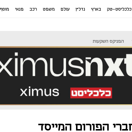
כלכליסט-טק
בארץ
נדל"ן
עולם
משפט
רכב
פנאי
מוסף
הפניקס השקעות
רי הפורום המייסד