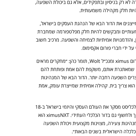
מספר רב של מועמדויות. הבחירה התמקדה לא רק בניסיון ובתפקידים, אלא גם ביכולת השפעה, 
היות חלק מקהילה משמעותית.
ב־Ximus מציינים כי החברים המייסדים מייצגים את הדור הבא של הנהגת העסקים בישראל, 
אנשים שכבר היום מובילים תהליכים משמעותיים ומבקשים להיות חלק מפלטפורמה שמחברת 
בין תוכן מעורר השראה, קשרים יוצאי דופן, והזדמנויות אמיתיות לצמיחה והשפעה. מרכיב חשוב 
 ידי חברי פורום אקסימוס.  
באירוע ההשקה המצומצם אמר מייסד פורום ximus ומנכ״ל Wolt, תומר כהן: ״מחקרים מראים 
שמנהיגים שמוקפים בקהילה איכותית, כזו שמאתגרת אותם, משקפת להם אמת ופותחת להם 
דלתות, מקבלים החלטות טובות יותר ומייצרים השפעה רחבה יותר. הדור הבא של המנהיגות 
העסקית בישראל לא צריך עוד נטוורקינג, הוא צריך בית. קהילה אמיתית שמייצרת עומק, אמת 
מנכ״לית כלכליסט, נעה תמיר, הוסיפה: ״כלכליסט מסקר את העולם העסקי והיזמי בישראל ב-18 
השנים האחרונות, ומאמין שביכולתו לתמוך ולחשוף גם בדור הכלכלי העתידי. ximusNXT הוא 
הזדמנות לייצר פלטפורמה שמחברת בין מנהיגות צעירה, מצוינות מקצועית ויכולת השפעה 
כלכלה הישראלית בשנים הבאות״.