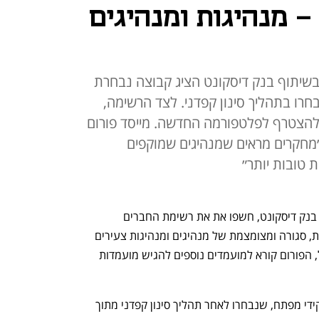
ל XimusNXT - מנהיגות ומנהיגים
Ximus וכלכליסט בשיתוף בנק דיסקונט הציג קבוצה נבחרת
חרו בתהליך סינון קפדני. לצד הרשימה,
להצטרף לפלטפורמה החדשה. מייסד פורום
W, תומר כהן: ״מחקרים מראים שמנהיגים שמוקפים
 טובות יותר״
פורום העסקים Ximus וכלכליסט בשיתוף בנק דיסקונט, חשפו את את רשימת החברים 
המייסדים של XimusNXT - קבוצה נבחרת, סגורה ומצומצמת של מנהיגים ומנהיגות צעירים 
מעולמות שונים במשק הישראלי. במקביל, הפורום קורא למועמדים נוספים להגיש מועמדות 
הרשימה כוללת מנהלים, יזמים ובעלי תפקידי מפתח, שנבחרו לאחר תהליך סינון קפדני מתוך 