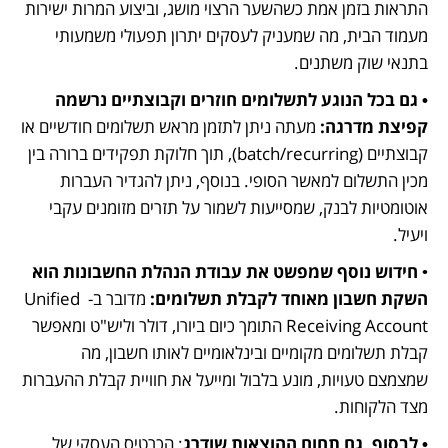
התראות בזמן אמת כשהשער הרצוי מושג, וביצוע המרות ישירות 
מעמוד הבית, מה שמעניק לעסקים יתרון תפעולי משמעותי 
בתנאי שוק משתנים.
• גם בכל הנוגע לתשלומים חוזרים וקבוצתיים נרשמה 
קפיצת מדרגה:
 מעתה ניתן לתזמן מראש תשלומים חודשיים או 
קבוצתיים (batch/recurring), תוך חלוקת תפקידים ברורה בין 
מכין התשלום למאשר הסופי. בנוסף, ניתן להגדיר העברות 
אוטומטיות לבנק, שמסייעות לשמור על תזרים מזומנים עקבי 
ויעיל.
• 
חידוש נוסף שמפשט את עבודת הנהלת החשבונות הוא 
השקת חשבון מאוחד לקבלת תשלומים:
 מדובר ב- Unified 
Receiving Account התומך כיום ביורו, דולר וליש"ט ומאפשר 
קבלת תשלומים מקומיים ובינלאומיים לאותו חשבון, מה 
שמצמצם טעויות, מונע בלבול ומייעל את חוויית קבלת ההעברות 
מצד הלקוחות.
• לבסוף, גם תחום ההוצאות שודרג
: הכרטיס העסקי של 