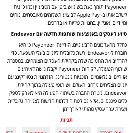
Payoneer תומך כעת בשימוש ביפן עם מטבע ין וכמו כן ניתן 
לשלב אותו ב- Apple Pay לביצוע תשלומים מאובטחים, נוחים 
ומיידיים, אונליין, בחנויות פיזיות או בדרכים.
סיוע לעסקים באמצעות שותפות חדשה עם Endeavor
כחלק מהעדכונים הרבעוניים, הודיעה  Payoneer כי היא 
חוברת ל-Endeavor, רשת גלובלית ליזמים בעלי השפעה, כדי 
להרחיב את התמיכה שלה בקהילת העסקים הצומחים. במסגרת 
שיתוף הפעולה, לקוחות Payoneer יקבלו גישה לאירועים 
אזוריים ובינלאומיים, תוכניות מנטורינג, הזדמנויות נטוורקינג עם 
יזמים מצליחים מרחבי העולם, ושיתופי פעולה בתוך קהילת 
Endeavor. מטרת החברה בשיתוף הפעולה היא לא רק לספק 
כלים פיננסיים, אלא גם לפתוח דלתות חדשות לצמיחה גלובלית 
ויצירת ערך עסקי מהותי לאורך זמן.
תגיות
אורן רינגלר
פתרונות תשלום
Payoneer
סליקת 