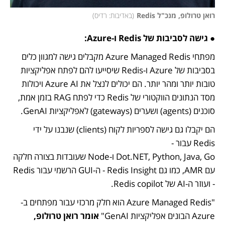
רואן טרולופ, מנכ"ל Redis
(
באדיבות: רדיס
)
● 
גישה לסביבות של Redis ו-Azure:
מפתחי Azure Managed Redis מקבלים גישה למגוון כלים 
בסביבות של Azure ו-Redis שיסייעו להם לפתח אפליקציות 
טובות יותר ומהר יותר. הם יכולים לנצל את Azure AI ויכולות 
מסד הנתונים הווקטורי של Redis כדי לפתח RAG בזמן אמת, 
סוכנים (agents) ושערים (gateways) לאפליקציות GenAI.
הם יקבלו גם גישה לספריות לקוח (clients) שנבנו על ידי 
Dot.NET, Python, Java, Go ו-Node שעובדות בצורה חלקה 
עם AMR, כמו גם Redis Insight - ה-GUI הרשמי עבור Redis 
- ועוזר ה-AI של Redis copilot.
"Azure Managed Redis הוא חלק מרכזי עבור מפתחים ב-
Azure הבונים אפליקציות GenAI" 
אומר רואן טרולופ, 