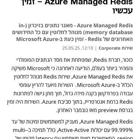
Azure Managed Redis - זמין
עכשיו
Azure Managed Redis - מאגר נתונים בזיכרון (in-
memory database) מנוהל לחלוטין עם כל החידושים
האחרונים של Redis - זמין כעת ב-Microsoft Azure
שירות Corporate
|
12:10, 25.05.25
כזכור, חברת Redis, שמפתחת את מסד הנתונים הפופולרי 
והמהיר ביותר בעולם, הודיעה לאחרונה כי Microsoft משיקה 
את Azure Managed Redis, שירות Redis מנוהל לחלוטין 
הכלול ב-Microsoft Azure.  השירות מיועד להריץ עומסי 
עבודה בפרודקשן בקנה מידה גדול, תוך מתן גישה לפתרונות 
Redis ברמת אנטרפרייז, בתוך סביבת Azure. השירות היה זמין 
בגרסת preview מאז נובמבר האחרון.
Azure Managed Redis, מעניק למשתמשים זמינות של עד 
99.999% עם יכולות Active-Active, כולל תמיכה ב-multi-
region, המאפשרות חווית משתמש עם latency מקומי של 