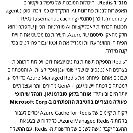
מנכ"ל Redis
. "היכולות המובנות של טיפול בווקטורים 
מאפשרות לבנות פתרונות AI  מתקדמים כמו זיכרון סוכן (agent 
memory), זיכרון סמנטי (semantic caching), ו-RAG – 
תכונות הכרחיות לאפליקציות AI מודרניות. מכיוון שהפתרון הוא 
חלק מהאקו-סיסטם של Azure, השירות גם מפשט את חוויית 
הפיתוח, ממזער עלויות ומגדיל את ה-ROI עבור פרויקטים בכל 
קנה מידה".
"Redis מספקת תשתית נתונים יוצאת דופן ויכולות התומכות 
בצרכים האינטנסיביים של יישומי ענן ואפליקציות AI והמפתחים 
שבונים אותם. פיתחנו את Azure Managed Redis כדי לסייע 
למפתחים לפתח יישומי ענן ו-GenAI מהירים יותר ועוצמתיים 
יותר היום ובעתיד" 
אומר בלאן סוברמניאן, מנהל שיתופי 
פעולה מוצריים בחטיבת המפתחים ב-Microsoft Corp
.
לקוחות קיימים של Azure Cache for Redis יכולים לעבור 
בקלות ל-Azure Managed Redis. כל לקוח שיבצע את 
המעבר יקבל גישה לשנים של חדשנות מ- Redis. עם ההשקה 