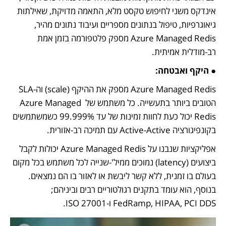
אינדקס משני לחיפוש טקסט מלא, התאמה מדויקת, שאילתות 
גיאוגרפיות, טיפול בנתונים מספריים ועיבוד נתונים מהיר, 
Azure Managed Redis מספק פלטפורמה בזמן אמת 
רב-מודלית אמיתית.
● 
היקף ואבטחה:
Azure Managed Redis מספק את ההיקף (scale) וה-SLA 
הטובים ביותר בתעשייה. כל משתמש של Azure Managed 
Redis יכול כעת לחוות זמינות של עד 99.999% כשמשתמשים 
בקונפיגורציה Active-Active עם תמיכה רב-אזורית.  
אפליקציות שנבנו על Azure Managed Redis יכולות לקבל 
ביצועים (latency) נמוכים ממיל'-שנייה לכל משתמש בכל מקום 
בעולם בו זמנית, ללא קשר ליבשת או לאזור בו הם נמצאים. 
בנוסף, הוא עומד בתקנים רגולטוריים רבים וביניהם; 
FedRamp, HIPAA, PCI DDS ו-ISO 27001.