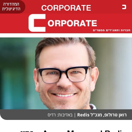
המהדורה
CORPORATE
הדיגיטלית
רואן טרולופ, מנכ"ל Redis
| באדיבות: רדיס