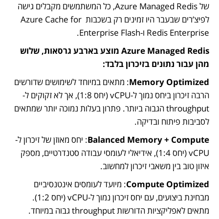
של Azure Managed Redis, כל המשתמשים מקבלים גישה 
לפיצ’רים שבעבר היו זמינים רק בשכבות Azure Cache for 
Redis Enterprise ו-Enterprise Flash.
Azure Managed Redis מוצע בארבע גרסאות, שלוש 
מהן עבור נתונים בזיכרון בלבד:
Memory Optimized
: מתאים במיוחד לשימושים שדורשים 
הרבה זיכרון ביחס נמוך ל-vCPU (יחס 1:8), אך לא זקוקים ל-
throughput הגבוה ביותר. פתרון בעלות נמוכה יותר שמתאים 
לסביבות פיתוח ובדיקה.
Balanced Memory + Compute
: יחס מאוזן של זיכרון ל-
vCPU (יחס 1:4), אידיאלי לעומסי עבודה סטנדרטיים, מספק 
איזון טוב בין משאבי זיכרון למחשוב.
Compute Optimized
: מיועד לעומסים אינטנסיביים 
מבחינת ביצועים, עם יחס זיכרון נמוך ל-vCPU (יחס 1:2). 
מתאים לאפליקציות הדורשות throughput גבוה במיוחד.