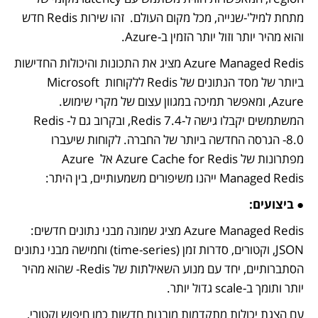
מתחת למיל'-שנייה, מכל מקום העולם.  זהו שירות Redis חדש 
והוא מהיר יותר וזול יותר הזמין ב-Azure.
Azure Managed Redis מציג את התכונות והיכולות החדישות 
ביותר של מסד הנתונים של Redis ללקוחות Microsoft 
Azure, ומאפשר תמיכה במגוון עצום של מקרי שימוש. 
המשתמשים יקבלו גישה ל-Redis 7.4, ובקרוב גם ל-Redis 
8.0- הגרסה החדשה ביותר של החברה. לקוחות שיעברו 
מפתרונות של Azure Cache for Redis אל Azure 
Managed Redis ייהנו משיפורים משמעותיים, בין היתר:
● 
ביצועים:
Azure Managed Redis מציג שמונה מבני נתונים חדשים: 
JSON, וקטורים, סדרות זמן (time-series) וחמישה מבני נתונים 
הסתברותיים, יחד עם מנוע השאילתות של Redis- שהוא מהיר 
יותר ותומך ב-scale גדול יותר.
עם הצגת יכולות מתקדמות מובנות חדשות כמו חיפוש וקטורי, 