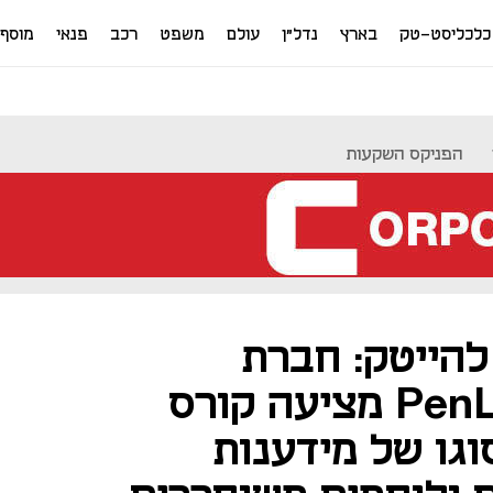
כלכליסט-טק
בארץ
נדל"ן
עולם
משפט
רכב
פנאי
מוסף
הפניקס השקעות
הייטק: חברת
PenLink-Cobwebs מציעה קורס
וגו של מידענות