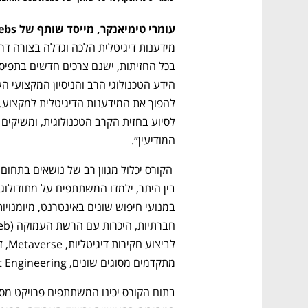
עומרי טימיאנקר, מייסד שותף של PenLink-Cobwebs, מסר
המודיעין״.
מתקדמים מסוגים שונים, Prompt Engineering ועוד תכנים רבים.