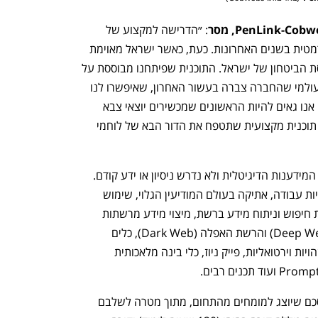
: ״הדרישה למקצוע של 
מידענות דיגיטלית הלכה וגדלה בצורה דרמטית בשנים האחרונות. כעת, כאשר ישראל מאוימת 
בכל החזיתות, ישנם צרכים חדשים בתפיסת הביטחון של ישראל. התוכנית שפיתחנו מבוססת על 
הידע הטכנולוגי הרב והניסיון המקצועי העולמי שהחברה צברה בעשור האחרון, שאיפשרו לנו 
להפוך את המידענות הדיגיטלית למקצוע. אנו גאים להיות הראשונים שמכשירים יוצאי צבא 
לסיוע בחזית הקרב הטכנולוגית, ומשיקים תוכנית מקצועית שתטפח את הדור הבא של לוחמי 
 הקורס יכלול מגוון רב של נושאים בתחום המידענות הדיגיטלית ולא נדרש ניסיון או ידע קודם. 
בין היתר, ילמדו המשתתפים על מתודולוגיות עבודה, אתיקה בעולם המודיעין הגלוי, שימוש 
במנועי חיפוש שונים באינטרנט, מיומנויות חיפוש וניתוח מידע ברשת, מיצוי מידע מרשתות 
חברתיות, היכרות עם הרשת העמוקה (Deep Web) והרשת האפלה (Dark Web), כלים 
לביצוע חקירות דיגיטליות, Metaverse, זהויות וירטואליות, פייק ניוז, כלי בינה מלאכותית 
בתום הקורס יכינו המשתתפים פרויקט מסכם שיוצג למומחים מהתחום, מתוך מטרה לשלבם 