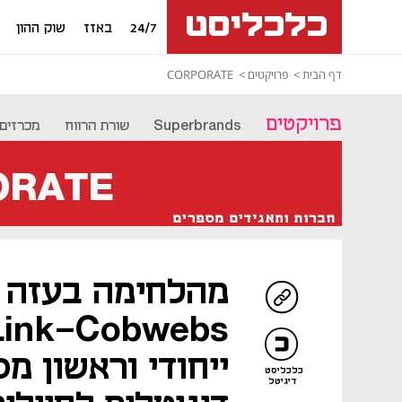
24/7
באזז
שוק ההון
דף הבית
פרויקטים
CORPORATE
פרויקטים
Superbrands
שורת הרווח
מכרזים
מהלחימה בעזה ל
ייחודי וראשון מס
כלכליסט
דיגיטל