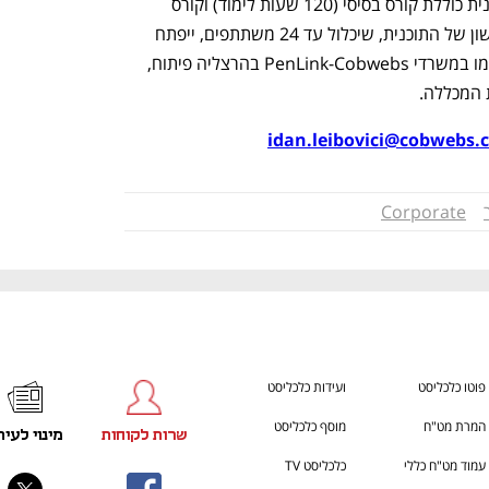
במהירות בתעשייה ובשוק העבודה. התוכנית כוללת קורס בסיסי (120 שעות לימוד) וקורס 
מתקדם (160 שעות לימוד). המחזור הראשון של התוכנית, שיכלול עד 24 משתתפים, ייפתח 
בתחילת ספטמבר 2024, והלימודים יתקיימו במשרדי PenLink-Cobwebs בהרצליה פיתוח, 
 המכללה.
idan.leibovici@cobwebs.
Corporate
פוטו כלכליסט
ועידות כלכליסט
המרת מט"ח
מוסף כלכליסט
שרות לקוחות
מינוי לעית
עמוד מט"ח כללי
כלכליסט TV