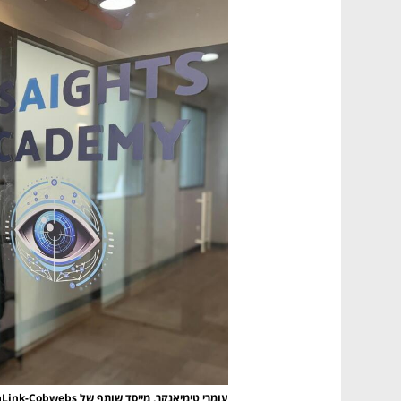
עומרי טימיאנקר, מייסד שותף של PenLink-Cobwebs