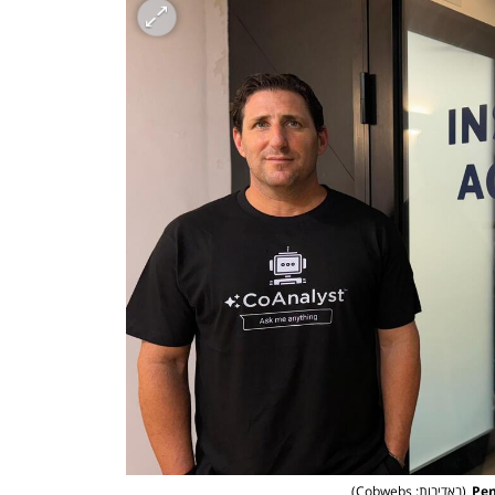
(
באדיבות: Cobwebs
)