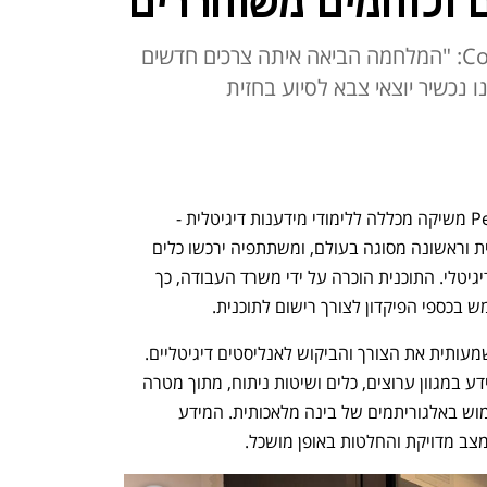
ם ולוחמים משוחררים
עומרי טימיאנקר, ממייסדי Cobwebs: "המלחמה הביאה איתה צרכים חדשים
 נכשיר יוצאי צבא לסיוע בחזית
חברת מודיעין הסייבר PenLink-Cobwebs משיקה מכללה ללימודי מידענות דיגיטלית - 
InsAIghts Academy. זוהי תוכנית ייחודית וראשונה מסוגה בעולם, ומשתתפיה ירכשו כלים 
אשר יציבו אותם בחזית עולם המודיעין הדיגיטלי. התוכנית הוכרה על ידי משרד העבודה, כך 
 בכספי הפיקדון לצורך רישום לתוכנית.
מלחמת "חרבות ברזל" הגדילה בצורה משמעותית את הצורך והביקוש לאנליסטים דיגיטליים. 
האנליסט הדיגיטלי אוסף, מנטר ומנתח מידע במגוון ערוצים, כלים ושיטות ניתוח, מתוך מטרה 
לחלץ תובנות מבוססות ביג דאטה תוך שימוש באלגוריתמים של בינה מלאכותית. המידע 
צב מדויקת והחלטות באופן מושכל.