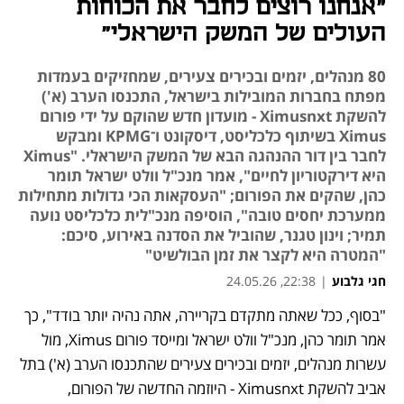
"אנחנו רוצים לחבר את הכוחות
העולים של המשק הישראלי"
80 מנהלים, יזמים ובכירים צעירים, שמחזיקים בעמדות
מפתח בחברות המובילות בישראל, התכנסו הערב (א')
להשקת Ximusnxt - מועדון חדש שהוקם על ידי פורום
Ximus בשיתוף כלכליסט, דיסקונט ו־KPMG ומבקש
לחבר בין דור ההנהגה הבא של המשק הישראלי. "Ximus
היא דירקטוריון לחיים", אמר מנכ"ל וולט ישראל תומר
כהן, שהקים את הפורום; "העסקאות הכי גדולות מתחילות
ממערכת יחסים טובה", הוסיפה מנכ"לית כלכליסט נועה
תמיר; וינון טגנר, שהוביל את הסדנה באירוע, סיכם:
"המטרה היא לקצר את זמן הבולשיט"
חגי גלבוע
|
22:38, 24.05.26
"בסוף, ככל שאתה מתקדם בקריירה, אתה נהיה יותר בודד", כך 
אמר תומר כהן, מנכ"ל וולט ישראל ומייסד פורום Ximus, מול 
עשרות מנהלים, יזמים ובכירים צעירים שהתכנסו הערב (א') בתל 
אביב להשקת Ximusnxt - היוזמה החדשה של הפורום, 