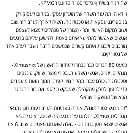
שהוקמה בשיתוף כלכליסט, דיסקונט ו־KPMG. 
זו לא הייתה עוד השקה של מועדון עסקי. במקום לעסוק רק 
במספרים, עסקאות או טכנולוגיה, השיח לאורך הערב חזר שוב 
ושוב למקום האישי יותר - הצורך של מנהלים למצוא לעצמם 
אנשים שאפשר להתייעץ איתם באמת, להישען עליהם ברגעים 
מורכבים ולבנות איתם קשרים שנמשכים הרבה מעבר לערב אחד 
של נטוורקינג.
כמעט 80 חברים כבר נבחרו למחזור הראשון של Ximusnxt - 
מנהלים, יזמים, אנשי השקעות, בכירי מוצר, שיווק, פיננסים 
וטכנולוגיה. כולם עברו תהליך מיון קפדני מתוך מאות מועמדים, 
כדי להפוך לחלק מהקהילה שמבקשת לסמן את דור ההנהגה 
הבא של המשק הישראלי.
"זה מרגש כמו חתונה", אמרה בפתיחת הערב רעות רונן נתנאל, 
מנכ"לית Ximus. "חלמנו על הרגע הזה שנים. רצינו להביא 
אנשים יוצאי דופן בתחומם - כאלה שאנחנו מאמינים שיובילו את 
הכלכלה הישראלית בעתיד. אנשים שאכפת להם לא רק 