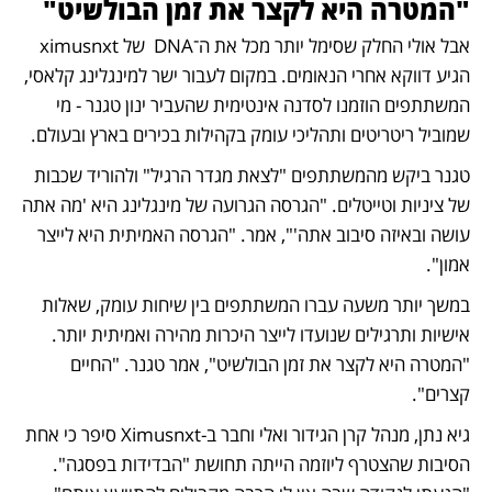
"המטרה היא לקצר את זמן הבולשיט"
אבל אולי החלק שסימל יותר מכל את ה־DNA  של ximusnxt 
הגיע דווקא אחרי הנאומים. במקום לעבור ישר למינגלינג קלאסי, 
המשתתפים הוזמנו לסדנה אינטימית שהעביר ינון טגנר - מי 
שמוביל ריטריטים ותהליכי עומק בקהילות בכירים בארץ ובעולם.
טגנר ביקש מהמשתתפים "לצאת מגדר הרגיל" ולהוריד שכבות 
של ציניות וטייטלים. "הגרסה הגרועה של מינגלינג היא 'מה אתה 
עושה ובאיזה סיבוב אתה'", אמר. "הגרסה האמיתית היא לייצר 
אמון".
במשך יותר משעה עברו המשתתפים בין שיחות עומק, שאלות 
אישיות ותרגילים שנועדו לייצר היכרות מהירה ואמיתית יותר. 
"המטרה היא לקצר את זמן הבולשיט", אמר טגנר. "החיים 
קצרים".
גיא נתן, מנהל קרן הגידור ואלי וחבר ב-Ximusnxt סיפר כי אחת 
הסיבות שהצטרף ליוזמה הייתה תחושת "הבדידות בפסגה". 