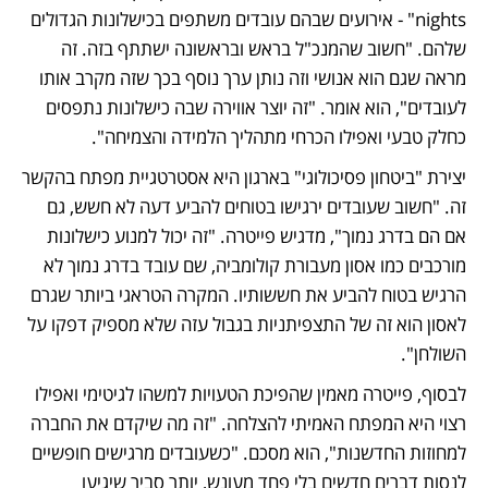
nights" - אירועים שבהם עובדים משתפים בכישלונות הגדולים 
שלהם. "חשוב שהמנכ"ל בראש ובראשונה ישתתף בזה. זה 
מראה שגם הוא אנושי וזה נותן ערך נוסף בכך שזה מקרב אותו 
לעובדים", הוא אומר. "זה יוצר אווירה שבה כישלונות נתפסים 
כחלק טבעי ואפילו הכרחי מתהליך הלמידה והצמיחה".
יצירת "ביטחון פסיכולוגי" בארגון היא אסטרטגיית מפתח בהקשר 
זה. "חשוב שעובדים ירגישו בטוחים להביע דעה לא חשש, גם 
אם הם בדרג נמוך", מדגיש פייטרה. "זה יכול למנוע כישלונות 
מורכבים כמו אסון מעבורת קולומביה, שם עובד בדרג נמוך לא 
הרגיש בטוח להביע את חששותיו. המקרה הטראגי ביותר שגרם 
לאסון הוא זה של התצפיתניות בגבול עזה שלא מספיק דפקו על 
השולחן".
לבסוף, פייטרה מאמין שהפיכת הטעויות למשהו לגיטימי ואפילו 
רצוי היא המפתח האמיתי להצלחה. "זה מה שיקדם את החברה 
למחוזות החדשנות", הוא מסכם. "כשעובדים מרגישים חופשיים 
לנסות דברים חדשים בלי פחד מעונש, יותר סביר שיגיעו 