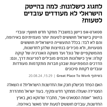
לחגוג כישלונות: למה בהייטק
הישראלי לא מעודדים עובדים
לטעות?
סטארט-אפ ניישן במשבר? מחקר חדש חושף: עובדי
הייטק בישראל חוששים לטעות יותר מעמיתיהם באירופה,
והם לא לבד: בכלל התעשייה הישראלית חוששים
מטעויות, ולא מכירים בנחיצות שלהן לחדשנות,
מהמשקפיים של גוגל ועד משקה האנרגיה של קוקה
קולה: איך כישלונות חכמים מובילים לפריצות דרך, וגם:
הדרכים המפתיעות שבהן חברות מתקדמות מעודדות
עובדים לקחת סיכונים
בשיתוף Great Place To Work
|
15:29, 20.08.24
האם הפחד מכישלון חונק את החדשנות הישראלית? זו השאלה 
נפתח בכרטיסייה חדשה
נפתח בכרטיסייה חדשה
נפתח בכרטיסייה חדשה
המטרידה שעולה ממחקר חדש ומקיף. בעוד ישראל מתהדרת 
בתואר "אומת הסטארט-אפ", מתברר שדווקא כאן, בארץ 
החדשנות, עובדים חוששים לטעות יותר מאשר באירופה. 