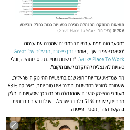
תוצאות המחקר: ההנהלה מכירה בטעויות כנות כחלק מביצוע 
עסקים
(
באדיבות: Great Place To Work
)
"הפער הזה מפתיע במיוחד במדינה שמכנה את עצמה 
'סטארט-אפ ניישן'", אומר 
יונתן פייטרה, הבעלים של Great 
Place To Work ישראל
. "חדשנות מחייבת ניסוי ותהייה, ובלי 
טעויות לא נצליח להתקדם לשום מקום".
מה שמדאיג עוד יותר הוא שגם בתעשיית ההייטק הישראלית, 
שאמורה להוביל בחדשנות, המצב אינו טוב יותר. באירופה 63% 
מעובדי ההייטק טוענים שההנהלה מכירה בכך שטעויות הן חלק 
מהחיים, לעומת 51% בלבד בישראל. "יש לנו בעיה תרבותית 
בהקשר הזה", מסביר פייטרה.