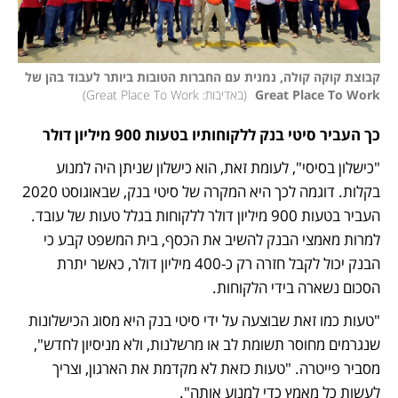
קבוצת קוקה קולה, נמנית עם החברות הטובות ביותר לעבוד בהן של 
Great Place To Work 
(
באדיבות: Great Place To Work
)
כך העביר סיטי בנק ללקוחותיו בטעות 900 מיליון דולר
"כישלון בסיסי", לעומת זאת, הוא כישלון שניתן היה למנוע 
בקלות. דוגמה לכך היא המקרה של סיטי בנק, שבאוגוסט 2020 
העביר בטעות 900 מיליון דולר ללקוחות בגלל טעות של עובד. 
למרות מאמצי הבנק להשיב את הכסף, בית המשפט קבע כי 
הבנק יכול לקבל חזרה רק כ-400 מיליון דולר, כאשר יתרת 
הסכום נשארה בידי הלקוחות.
"טעות כמו זאת שבוצעה על ידי סיטי בנק היא מסוג הכישלונות 
שנגרמים מחוסר תשומת לב או מרשלנות, ולא מניסיון לחדש", 
מסביר פייטרה. "טעות כזאת לא מקדמת את הארגון, וצריך 
לעשות כל מאמץ כדי למנוע אותה".