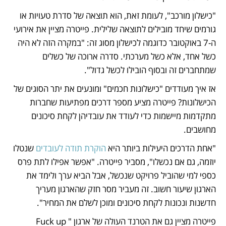
"כישלון מורכב", לעומת זאת, הוא תוצאה של סדרת טעויות או 
גורמים שיחד מובילים לתוצאה שלילית. פייטרה מציין את אירועי 
ה-7 באוקטובר כדוגמה לכישלון מסוג זה: "במקרה הזה לא היה 
כשל אחד, אלא כשל מערכתי. סדרה ארוכה של כשלים 
שמתחברים זה ובסוף הובילו לכשל גדול".
אז איך מעודדים "כישלונות חכמים" ומונעים את יתר הסוגים של 
הכישלונות? פייטרה מציע מספר דרכים מפתיעות שחברות 
מתקדמות מיישמות כדי לעודד את עובדיהן לקחת סיכונים 
מחושבים.
"אחת הדרכים היעילות ביותר היא 
הוקרת תודה לעובדים
 שנטלו 
יוזמה, גם אם נכשלו", מסביר פייטרה. "אפשר אפילו לתת פרס 
כספי למי שהוביל פרויקט שנכשל, אבל הביא ערך ולימד את 
הארגון שיעור חשוב. זה מעביר מסר חזק שהארגון מעריך 
חדשנות ונכונות לקחת סיכונים ומוכן לשלם את המחיר".
פייטרה מציין גם את הטרנד העולה של ארגון "Fuck up 