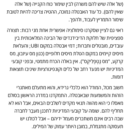
(של אלה שיש להם משרה) לבין שימור כוח הקנייה (של אלה 
שאין להם). כל עוד האבטלה נמוכה, ההטיה צריכה להיות לטובת 
שימור התמריץ לעבוד, ולהפך.
ראוי גם לציין שסקרנו סימולציה אפשרית אחת מני רבות: תצורה 
ספציפית של חלוקת הדיבידנדים של הבינה המלאכותית בין 
עובדים, מובטלים וחברות; דמי אבטלה במקום UBI; והעלאת 
מיסים קיימים במקום הטלת מיסים חלופיים (כגון מס עיזבון, מס 
קרקע, "מס נֶטְפְלִיקְס"). אין באלה הכרח מתמטי, ובפני קובעי 
המדיניות יש מנעד רחב של כלים וקונפיגורציות שיניבו תוצאות 
דומות.
חשוב מכול, המודל הוא כלכלי גרידא, והוא מתעלם מאתגרי 
הזהות והמשמעות שבאבטלה. התמקדנו במדרג הראשון בסולם 
מאסלו כי הוא מהווה תנאי מקדים לשלבים הבאים, אבל הוא לא 
תחליף להם. שומה על קובעי המדיניות לתכנן מעבַר לחברה 
שבה רבים אינם משתכרים מעמל ידיהם – אבל לכולנו יש 
תעסוקה מתגמלת, במובן היותר עמוק של המילים.