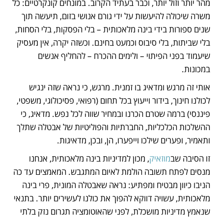
מהר יותר וזול יותר, וכבר בעתיד הקרוב. במונחים קונקרטיים: כל 
משרה שיכולה להיעשות על ידי גורם אנושי בזום, תיעשה תוך 
שנים ספורות בידי בינה מלאכותית – בלי הפסקות, בלי הסחות, 
בלי שביתות, בלי סיבוס וכמעט בחינם. וכשזה יקרה, אין מעסיק 
שיעמוד בפני הפיתוי – ולימים ההכרח – להחליף אנשים 
במכונות.
אותי זה מרגש ומדאיג בו זמנית. מרגש, כי נראה שזה ינגיש 
לכולנו חינוך, בידור וייעוץ בכל תחום (רפואי, פסיכולוגי, משפטי, 
פיננסי) ברמה שטרם הכרנו ובמחיר שווה לכל נפש. מדאיג, כי 
ההשלכות הכלכליות, החברתיות והפוליטיות של אבטלה שתלך 
ותאמיר, ופערים שילכו וייפערו, הן, ובכן, מדאיגות.  
זו הסיבה שב
מוזאיק
, מכון למדיניות בינה מלאכותית, אנחנו 
מנסים לפתח תשובה הולמת לאיום המתגבש. המאמצים עד כה 
הניבו כיוון מבטיח ומפתיע: נראה שאבטלה המונית, פרי בינה 
מלאכותית, עשויה דווקא להפוך את כולנו לעשירים יותר. בתנאי 
שנאמץ מדיניות מושכלת, לפני שהאוטומציה תגרום נזק בלתי 