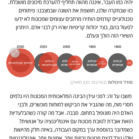
יהיה כמו העבר, איננה מהווה תחליף להערכת סיכונים מושכלת. 
כזו שבמקרה שלנו, חושפת את השונה שבמצבנו: פיתוחים 
טכנולוגיים קודמים הותירו מרחבים עצומים שמכונות לא ידעו 
לפעול בהם, בצד יכולות קריטיות שהיו רק לבני אדם. היתרון 
השיוּרי הזה הולך ונעלם.
מודל היכולות
(
באדיבות: מכון מוזאיק
)
 חִשבו על זה: לפני עידן הבינה המלאכותית המכונות היו גלמים 
חסרי מוח, מה שהגביר את הביקוש למוחות מוכשרים, ולבני 
האדם היה מונופול בתחום. סבבה. אבל מה קורה כשהבלעדיוּת 
הזאת אובדת לטובת מכונות עם אינטליגנציה על אנושית? 
כשמדובר בהוספת ערך במקום העבודה, באיזה חלק מהישות 
שלנו נוכל לנצח מכונות זריזות יותר, אמינות יותר, אינטליגנטיות 