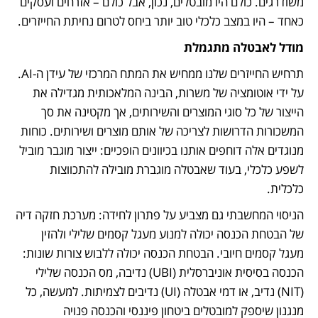
משודרגים. כולם היו מובטלים, נכון, אבל כולם – אזרחים ועסקים 
כאחד – היו במצב כלכלי טוב יותר ביחס לטרום נחיתת החייזרים.
מודל לאבטלה מתגמלת
תרחיש החייזרים שלנו ממחיש את המתח המרכזי של עידן ה-AI. 
על ידי אוטומציה של משרות, הבינה המלאכותית מגדילה את 
הייצור של כל סוגי המוצרים והשירותים, אך מקטינה את סך 
המשכורות הדרושות לצריכה של אותם מוצרים ושירותים. כוחות 
מנוגדים אלה דוחפים אותנו בכיוונים הופכיים: ייצור מוגבר מוביל 
לשפע כלכלי, בעוד שאבטלה מוגברת מובילה להתכווצות 
כלכלית.
הניסוי המחשבתי גם מצביע על פתרון לחידה: מערכת חזקה דיה 
של הבטחת הכנסה יכולה למנוע מעגל קסמים שלילי ולהזין 
מעגל קסמים חיובי. הבטחת הכנסה יכולה ללבוש צורות שונות: 
הכנסה בסיסית אוניברסלית (UBI) נדיבה, מס הכנסה שלילי 
(NIT) נדיב, או דמי אבטלה (UI) נדיבים לצמיתות. למעשה, כל 
מנגנון שיספק למובטלים ביטחון פיננסי והכנסה פנויה 