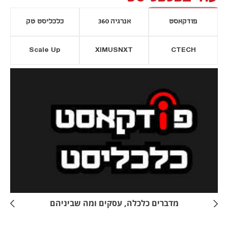
פודקאסט
אנרגיה 360
כלכליסט טק
Scale Up
XIMUSNXT
CTECH
יסייה חדשה
נפתח בכרטיסייה חדשה
מדברים כלכלה, עסקים ומה שביניהם