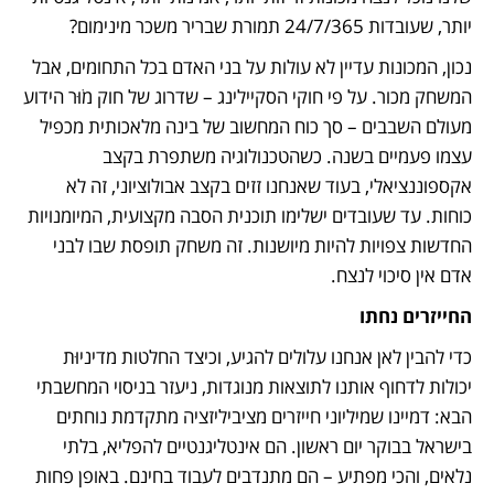
יותר, שעובדות 24/7/365 תמורת שבריר משכר מינימום?
נכון, המכונות עדיין לא עולות על בני האדם בכל התחומים, אבל 
המשחק מכור. על פי חוקי הסקיילינג – שדרוג של חוק מֹוּר הידוע 
מעולם השבבים – סך כוח המחשוב של בינה מלאכותית מכפיל 
עצמו פעמיים בשנה. כשהטכנולוגיה משתפרת בקצב 
אקספוננציאלי, בעוד שאנחנו זזים בקצב אבולוציוני, זה לא 
כוחות. עד שעובדים ישלימו תוכנית הסבה מקצועית, המיומנויות 
החדשות צפויות להיות מיושנות. זה משחק תופסת שבו לבני 
אדם אין סיכוי לנצח.
החייזרים נחתו
כדי להבין לאן אנחנו עלולים להגיע, וכיצד החלטות מדיניוּת 
יכולות לדחוף אותנו לתוצאות מנוגדות, ניעזר בניסוי המחשבתי 
הבא: דמיינו שמיליוני חייזרים מציביליזציה מתקדמת נוחתים 
בישראל בבוקר יום ראשון. הם אינטליגנטיים להפליא, בלתי 
נלאים, והכי מפתיע – הם מתנדבים לעבוד בחינם. באופן פחות 