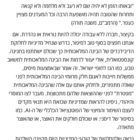
"ובאותו הזמן לא יהיה שם לא רעב ולא מלחמה ולא קנאה 
ותחרות שהטובה תהיה מושפעת הרבה וכל המעדנים מצוּיִין 
כעפר." (הרמב"ם, משנה תורה)
בקיצור, חברה ללא עבודה יכולה להיות נוראית או נהדרת. אם 
אנחנו חפצים בסוף טוב לסיפור, נדרש שנחיל מדיניות לחלוקת 
הדיבידנדים של הבינה המלאכותית כך שכולם ישתתפו בחגיגה. 
קונספטואלית, אולי יעזור לדַמות את הבינה המלאכותית למשאב 
טבע, כמו הגז לחופי ישראל. זה אומר שבאמצעות מיסים, 
ממשלות חייבות לאגום חלק מרווחי הבינה המלאכותית לפני 
שאלה מתפזרים, ולחלוק אותם עם אלה שהבינה המלאכותית 
"מפטרת" לפני שההוצאות שלהם מתכווצות. מעבר לצו המוסרי 
והיהודי, ניסינו להראות שמדיניות שכזאת היא תנאי מקדים 
לעצם השימור והמיצוי של הפוטנציאל הכלכלי של ה-AI. כמו 
בסיפור של דיסני: או שכולם חולקים את האוצר, או שהאוצר 
מתאדה.
נראה שלהחלטות של קובעי המדיניות היום תהיינה השלכות 