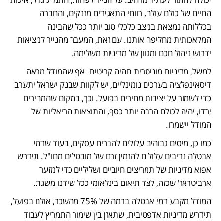
החיים של כולם עולה, רווחי התאגידים מזנקים, והחברה 
בכללותה נמצאת במצב כלכלי טוב יותר ככל שהבינה 
המלאכותית מחליפה אותנו. עם זאת, המעבר מהנייר למציאות 
ידרוש ניהול חכם ומגוון של מדיניות משלימה.
למשל, מדיניות מוניטרית תהיה קריטית. אף שהמודל מראה 
דיסאינפלציה בערכים נומינליים, יש לקוות שבנק ישראל יתערב 
כדי לשמור על יציבות מחירים בפועל. וכך, במקום שהמחירים 
יֵרדו, יהיה לכולם הרבה יותר כסף, והתוצאות הריאליות של 
המודל יישמרו.
כמו כן, מיסים גבוהים עלולים להבריח עסקים, בעוד שדמי 
אבטלה נדיבים עלולים להזמין זרם של מובטלים מחו"ל. תידרש 
אפוא מדיניות של תמריצים חיוביים ושליליים כדי למזער 
ארביטראז' שכזה, לצד תיאום בינלאומי ככל שידנו משגת.
המודל מקבע דמי אבטלה ברמה של 75% מהשכר, אולם בפועל, 
תידרש מדיניות אדפטיבית, שתאזן בין שימור התמריץ לעבוד 