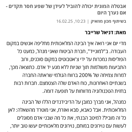
אבטלה המונית יכולה להוביל לעידן של שפע חסר תקדים -
אם נערך היום
בשיתוף מכון מוזאיק
|
10:23, 16.02.25
מאת: דניאל שרייבר
נפתח בכרטיסייה חדשה
נפתח בכרטיסייה חדשה
מדי יום אני רואה איך הבינה המלאכותית מחליפה אנשים במקום 
העבודה. ב"למונייד", חברת הביטוח שאני מנהל, כמעט כל 
הפוליסות נמכרות על ידי צ'אטבוטים במקום סוכנים, ורוב 
התביעות משולמות תוך שניות ללא מגע יד אדם. כתוצאה מכך, 
למרות צמיחה של 200% ברווח הגולמי שראתה החברה 
בשנתיים האחרונות, כוח האדם שלה הצטמצם. חברות רבות 
בחזית הטכנולוגיה מדווחות על תופעה דומה.
כמנהל, אני מברך כמובן על הדיבידנדים הללו של הבינה 
המלאכותית. אבל כאבא, סבא ואזרח, אני מוטרד מהשאלה: לאן 
כל זה מוביל? למיטב הבנתי, את כל מה שבני אדם מסוגלים 
לעשות עם נוירונים במוחם, נוירונים מלאכותיים יעשו טוב יותר, 