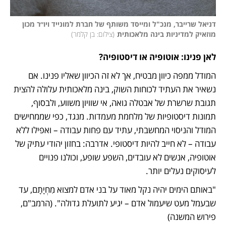
דניאל שרייבר, מנכ"ל ומייסד משותף של חברת למונייד ויו״ר מכון 
מוזאיק למדיניות בינה מלאכותית
(
צילום: בן קלמר
)
לאן פנינו: אוטופיה או דיסטופיה?
המודל ממפה כיוון מבטיח, אך לא זה הכיוון שאליו פנינו. אם 
נשאיר את העתיד לכוחות השוק, בינה מלאכותית עלולה להצית 
תגובת שרשרת של אבטלה גואה, אי שוויון משווע, ולבסוף, 
תמונות דיסטופיות של מלחמת מעמדות. מנגד, כפי שממחישים 
המודל והניסוי המחשבתי, עתיד עם פחות עבודה – ואפילו ללא 
עבודה – לא חייב להיות דיסטופי. אדרבה: בחזון יהודי עתיק של 
אוטופיה, אנשים לא עובדים, השפע שופע, וכולנו פנויים 
לעיסוקים נעלים יותר. 
"באותם הימים יהיה נקל מאוד על בני אדם למצוא מִחְיָתָם, עד 
שבעמל מעט שיעמול אדם – יגיע לתועלת גדולה". (הרמב"ם, 
פירוש המשנה)