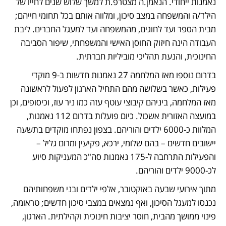
נאמנות ייחודי. הנאמן.ה מצטרפ.ת למשך שלוש שנים לחייו של 
הילד/ה והמשפחה במצב סיכון, ומלווה אותם בכל תחומי חייהם; 
מבית הספר ועד לחוגים, מהמשפחה ועד למעגל החברים. ליבת 
העבודה הינה חיזוק החוסן האישי והמשפחתי, שיפור הסביבה 
החינוכית, והנעת תהליכי מוביליות חברתית. 
בדרום נוספו מאז המלחמה 27 נאמנות חדשות ב-9 מוקדי 
פעילות, כאשר בשלושה מהם התחיל הארגון לפעול לראשונה 
מאז המלחמה, ביניהם קיבוצי עוטף עזה כמו ניר עוז, וכיסופים, וכן 
במועצה האזורית אשכול. כיום פועלות בדרום 112 נאמנות, 
המלוות כ-6000 ילדים והוריהם. בצפון נפתחו מוקדים בתשעה 
יישובים חדשים – בהם שלומי, ירכא, פקיעין ומרום גליל – 
והפעילות התרחבה ל-175 נאמנות סה"כ המעניקות סיוע 
לכ-9000 ילדים והוריהם.
מתוך אירועי שבעה באוקטובר, אלפי ילדים ובני משפחותיהם 
נכנסו למעגל הסיכון, ואף נמצאים במצבי סיכון חדשים; טראומה, 
פינוי ממושך מהבית, חוסר יציבות חינוכית וקהילתית. הארגון, 