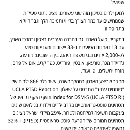
שפועל 
למען ילדים בסיכון מזה שני עשורים, מציג נתוני פעילות 
שממחישים עד כמה הצורך בליווי ותמיכה הלך וגבר דווקא 
בתקופה זו.
במקביל, פועל הארגון גם בחברה הערבית בצפון ובמרכז הארץ, 
עם 13 נאמנות הפועלות ב-33 יישובים ומעניקות סיוע 
לכ-2,000 ילדים ובני משפחותיהם. בין היישובים: מזרעה, 
ג'דיידר מכר, טורעאן, איבטין, פורדיס, כפר קרע, אום אל פחם, 
מזרח ירושלים, יפו ועוד. 
מחקר שביצע הארגון במהלך השנה, אשר כלל 866 ילדים של 
"פותחים עתיד" התבסס על שאלון UCLA PTSD Reaction 
Index for DSM-5 (UCLA PTSD RI) וחשף היקף מדאיג של 
תסמינים פוסט-טראומטיים בקרב ילדים וילדות בגילאים שונים 
בעקבות חשיפה למלחמה ולטרור. 29% מילדי ישראל מציגים 
תסמינים חמורים של הפרעה פוסט-טראומטית (PTSD), ו- 32% 
נחשפו לאירועים טראומטיים קשים.