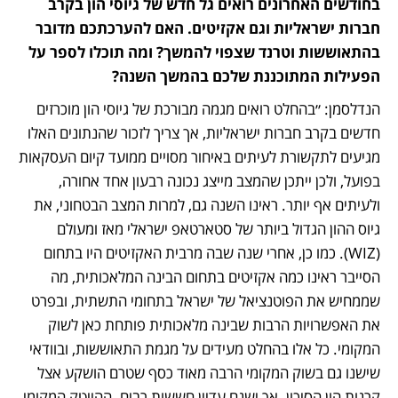
בחודשים האחרונים רואים גל חדש של גיוסי הון בקרב 
חברות ישראליות וגם אקזיטים. האם להערכתכם מדובר 
בהתאוששות וטרנד שצפוי להמשך? ומה תוכלו לספר על 
הפעילות המתוכננת שלכם בהמשך השנה? 
הנדלסמן: ״בהחלט רואים מגמה מבורכת של גיוסי הון מוכרזים 
חדשים בקרב חברות ישראליות, אך צריך לזכור שהנתונים האלו 
מגיעים לתקשורת לעיתים באיחור מסויים ממועד קיום העסקאות 
בפועל, ולכן ייתכן שהמצב מייצג נכונה רבעון אחד אחורה, 
ולעיתים אף יותר. ראינו השנה גם, למרות המצב הבטחוני, את 
גיוס ההון הגדול ביותר של סטארטאפ ישראלי מאז ומעולם 
(WIZ). כמו כן, אחרי שנה שבה מרבית האקזיטים היו בתחום 
הסייבר ראינו כמה אקזיטים בתחום הבינה המלאכותית, מה 
שממחיש את הפוטנציאל של ישראל בתחומי התשתית, ובפרט 
את האפשרויות הרבות שבינה מלאכותית פותחת כאן לשוק 
המקומי. כל אלו בהחלט מעידים על מגמת התאוששות, ובוודאי 
שישנו גם בשוק המקומי הרבה מאוד כסף שטרם הושקע אצל 
קרנות הון הסיכון. אך ישנם עדיין חששות רבים. ההייטק המקומי 