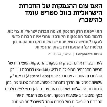
האם צום ההנפקות של החברות
הישראליות בוול סטריט עומד
להישבר?
מתי ייפתח חלון ההנפקות? מה חברות ישראליות צריכות
ללמוד מגל ההנפקות הקודם? ואחרי איזה חברות כדאי
לעקוב? חמישה משקיעים ישראלים מקרנות הון-סיכון
בולטות על ההתעוררות בשוק ההנפקות
שירות Corporate
|
14:51, 21.05.24
לאחר בצורת ארוכה בשוק ההנפקות, ההנפקות המוצלחות של 
הרשת החברתית הפופולרית רדיט (Reddit) בבורסת ניו יורק 
ושל חברת החומרה אסטרה לאבס (Astera Labs) בנאסד"ק 
עשויות לסלול את הדרך לחברות נוספות. חברות טכנולוגיה, בהן 
גם חברות ישראליות, שוקלות כעת אם גם להן כדאי לצאת ולגייס 
כסף מהציבור באמצעות הנפקה. האם צום ההנפקות של 
החברות הישראליות בוול סטריט עומד להישבר? מה השתנה 