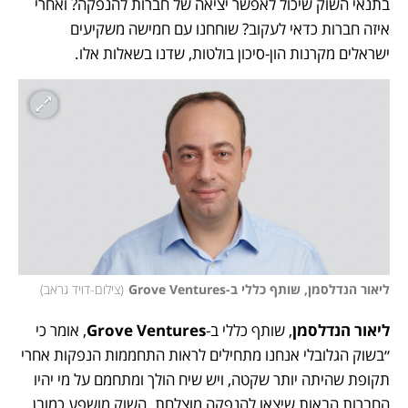
בתנאי השוק שיכול לאפשר יציאה של חברות להנפקה? ואחרי 
איזה חברות כדאי לעקוב? שוחחנו עם חמישה משקיעים 
ישראלים מקרנות הון-סיכון בולטות, שדנו בשאלות אלו. 
ליאור הנדלסמן, שותף כללי ב-Grove Ventures
(
צילום-דויד גראב
)
ליאור הנדלסמן
, שותף כללי ב-
Grove Ventures
, אומר כי 
״בשוק הגלובלי אנחנו מתחילים לראות התחממות הנפקות אחרי 
תקופת שהיתה יותר שקטה, ויש שיח הולך ומתחמם על מי יהיו 
החברות הבאות שיצאו להנפקה מוצלחת. השוק מושפע כמובן 