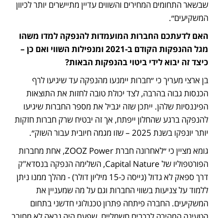
שבשאר התחומים המחירים והשווים עדיין מתיישרים יותר לכיוון 
המשקיעים״.
האם לדעתכם החברות המועמדות להנפקה למדו משהו 
מגל ההנפקות הקודם ב-2021 ומנפילות השווי ואם כן – 
כיצד זה יבוא לידי ביטוי בהנפקות הבאות? 
בן ארצי מעריך כי ״חברות יימנעו מהנפקה עד שיגיעו לרף 
הכנסות גבוה בהרבה, לצד יכולת טובה לחזות את התוצאות 
הפיננסיות שלהן. ייתכן שזה יגביל את מספר החברות שיגיעו 
להנפקה ברגע שהחלון ייפתח, אך זה יבטיח שרק חברות חזקות 
יותר יונפקו בשנת 2025 – שזו מגמה חיובית עבור השוק״.
גומא מציין כי ״לאחרונה חברת ZOOZ Power, אחת מחברות 
הפורטפוליו של Capital Nature, השלימה הנפקה בנסדא"ק 
דרך ספאק לא גדול (גייסה כ-15 מיליון דולר) - מהלך ממנו ניתן 
ללמוד על צניעות בשווי החברות וגם על מה שמעניין את 
המשקיעים. החברה פיתחה פתרון טכנולוגי חדשני בתחום 
הטעינה המהירה לרכבים חשמליים, שפעם היה נראה לא מחובר 