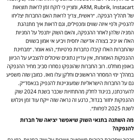
ARM, Rubrik, Instacart, ומציין כי לוקח זמן לראות תוצאות 
של תהליך הנפקה. ״ראשית, צריך לראות האם החברות יצליחו 
להנפיק ולפי איזה שווים ומכפילים, וגם לראות איך מתנהגת 
המניה שלהן לאחר ההנפקה, והאם השוק יתנפל על המניות 
האלו או יגיב בצורה אדישה יחסית ויביע אי אמון בשווים 
שהחברות האלו קיבלו כחברות פרטיות״, הוא אומר. ״מבחינת 
ההנפקות האמורות, אין עדיין נתונים שיכולים להצביע על הכיוון 
באופן מוחלט. רוב החברות שהונפקו נסחרו סביב מחיר ההנפקה 
במהלך ימי המסחר הראשונים וחלקן עלו מאז. כמובן שזה משפיע 
גם על החברות הישראליות שמעוניינות להנפיק בנאסד״ק. 
להערכתנו, בניגוד לחלק מהתחזיות שכבר בשנת 2024 שוק 
ההנפקות יחזור בגדול, כרגע זה נראה שזה ייקח עוד זמן ויגלוש 
לשנת 2025 לפחות״. 
מה השתנה בתנאי השוק שיאפשר יציאה של חברות 
להנפקה? 
״ברור שסביבת הריבית משפיעה ישירות על שוק המניות, כמו גם 