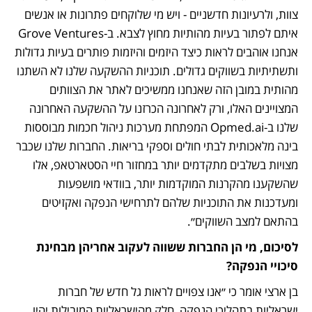
צוות, ולרעיונות חדשניים - ויש מי שלוקחים פתרונות או אנשים 
איתם לפתור בעיות מהותיות מחוץ לצבא. ב-Grove Ventures 
אנחנו אוהבים לראות כיצד היזמים והיזמות פותרים בעיות גדולות 
ותשתיתיות בשווקים גדולים. תוכניות ההשקעה שלנו לא השתנו 
מהותית במובן הזה שאנחנו ממשיכים לאתר את הצוותים 
המצויינים האלו, ורק לאחרונה הכרזנו על ההשקעה האחרונה 
שלנו ב-Opmed.ai המפתחת מערכות ניהול חכמות מבוססות 
בינה מלאכותית לבתי חולים וספקי בריאות. החברות שלנו שכבר 
מצויות בשלבים מתקדמים יותר במחזור חיי הסטארטאפ, אלו 
שהשקענו מהקרנות המוקדמות יותר, בוודאי מושפעות 
ומעדכנות את התוכניות שלהם לתרחישי הנפקה ואקזיטים 
בהתאם למצב השווקים״.
לסיכום, מי הן החברות ששווה לעקוב אחריהן מבחינת 
סיכויי הנפקה? 
בן ארצי אומר כי ״אנו צפויים לראות גל חדש של חברות 
ישראליות בתהליכי הנפקה, חלק מהישראליות המובילות יהיו 