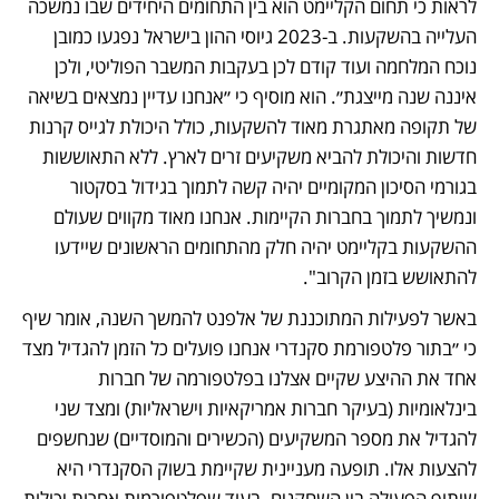
לראות כי תחום הקליימט הוא בין התחומים היחידים שבו נמשכה 
העלייה בהשקעות. ב-2023 גיוסי ההון בישראל נפגעו כמובן 
נוכח המלחמה ועוד קודם לכן בעקבות המשבר הפוליטי, ולכן 
איננה שנה מייצגת״. הוא מוסיף כי ״אנחנו עדיין נמצאים בשיאה 
של תקופה מאתגרת מאוד להשקעות, כולל היכולת לגייס קרנות 
חדשות והיכולת להביא משקיעים זרים לארץ. ללא התאוששות 
בגורמי הסיכון המקומיים יהיה קשה לתמוך בגידול בסקטור 
ונמשיך לתמוך בחברות הקיימות. אנחנו מאוד מקווים שעולם 
ההשקעות בקליימט יהיה חלק מהתחומים הראשונים שיידעו 
להתאושש בזמן הקרוב". 
באשר לפעילות המתוכננת של אלפנט להמשך השנה, אומר שיף 
כי ״בתור פלטפורמת סקנדרי אנחנו פועלים כל הזמן להגדיל מצד 
אחד את ההיצע שקיים אצלנו בפלטפורמה של חברות 
בינלאומיות (בעיקר חברות אמריקאיות וישראליות) ומצד שני 
להגדיל את מספר המשקיעים (הכשירים והמוסדיים) שנחשפים 
להצעות אלו. תופעה מעניינית שקיימת בשוק הסקנדרי היא 
שיתוף הפעולה בין השחקנים. בעוד שפלטפורמות אחרות יכולות 