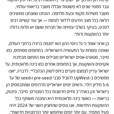
עבר מספר שנים לא פשוטות שכללו משבר בריאותי עולמי, 
משבר משילות מקומי וכעת מלחמה. הוכחנו שאנחנו ממשיכים 
הלאה בכל מצב ויודעים לדלוור לצמוח — אך עוד קשיים רבים 
לפנינו, בעיקר בשלבי צמיחה של חברות ששם יש תלות גדולה 
יותר בהשקעות זרות״.
בן ארצי אומר כי גל גיוסי ההון הוא ״מגמה ברורה ברחבי העולם, 
שאינה פוסחת על התעשייה הישראלית. בתחומים מסוימים, כמו 
סייבר, סטארט-אפים ישראליים מובילים את התחום מבחינת 
אקזיטים והשקעות, אך בתחומים אחרים כמו בינה מלאכותית, על 
ישראל עדיין לצמצם פערים ביחס לשוק הגלובלי״. לדבריו, ״אנו 
ממשיכים ב-UpWest להוביל סבבי pre-seed ו-seed של עד 
5-6 מיליון דולר, ורואים יזמים ישראליים מדהימים שמתבססים הן 
בישראל והן בארה"ב וחיים חדשנות בכל המגזרים: סייבר, פינטק, 
בריאות — כאשר בינה מלאכותית היא המכנה משותף בכל 
ההשקעות החדשות. אנו צופים שהחציון השני של 2024 יהיה 
פעיל מתמיד, עם יותר יזמים שיחפשו יותר הזדמנויות חדשות״.