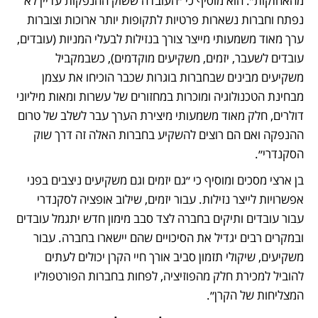
מהאחזקות״. הוא מוסיף כי ״העובדה ששוק ההנפקות עדיין לא 
נפתח וחברות נשארות פרטיות לתקופות יותר ארוכות וצוברות 
ערך מאוד משמעותי מייצר צורך בנזילות לבעלי המניות (עובדים, 
עובדים לשעבר, יזמים, משקיעים מוקדמים), כשבמקביל 
משקיעים מבינים שבחברות בוגרות שכבר הוכיחו את עצמן 
מבחינת הטכנולוגיה ומוכרות במחזורים של עשרות ומאות מיליוני 
דולרים, חלק מאוד משמעותי מיצירת הערך עבר לשלב של טרום 
ההנפקה ואם הם רוצים להשקיע בחברות האלה זה דרך שוק 
הסקנדרי״.
בן ארצי מסכים ומוסיף כי ״גם יזמים וגם משקיעים ניצבים בפני 
אפשרויות לייצר נזילות. עבור יזמים, שילוב אופציה לסקנדרי 
עבור עובדים ותיקים בחברה לצד סבב מימון חדש יתגמל עובדים 
ובמקרים רבים יגדיל את הסיכויים שהם יישארו בחברה. עבור 
משקיעים, שיקולי תזמון סביב אורך חיי הקרן יכולים לעתים 
להוביל למכירת חלק מהפוזיציה, לפחות בחברות הפורטפוליו 
המצליחות של הקרן״.