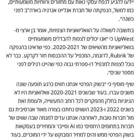
יידעו להגיע לנפח עסקי נאות עם מחזורים ורווחיות משמעותיים, 
כמו למשל, הנפקתה של חברת אנלייט אנרגיה בארה"ב לפני 
כשנה״.
בתשובה לשאלה על הוואליואציות הצפויות, אומר בן ארצי מ-
UpWest כי ״אנו יכולים לצפות להבדלים משמעותיים 
בוואליואציות מהשיאים של 2020-2021. כפי שראינו בהנפקה 
של Rubrik, לדוגמה, המכפיל על ההכנסות חזר לקרקע. כבר לא 
נוכל לצפות למכפיל דו-ספרתי גבוה כפי שהיינו רגילים לפני 
מספר שנים״.
שיף מוסיף כי ״בשוק הפרטי אנחנו חווים כרגע תופעה שונה 
משנים עברו. בעוד שבשנים 2020-2021 וואלואציות היו לא 
הגיוניות בחלק מהמקרים לכל רוחב התעשייה, ולעומת זאת 
בשנים 2022 ו-2023 השווים נחתכו בצורה מאוד אגרסיבית גם 
מול חברות טובות, לאחרונה אנחנו עדים למגמה שבה שווים של 
חברות בתחומים ה׳חמים׳ כמו AI וסייבר והמחירים בעסקאות 
בשוק הפרטי ממש זהים למחיר המבוקש על ידי המוכרים, בעוד 