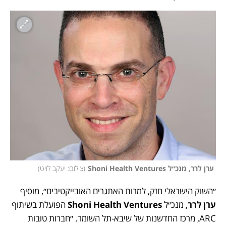
 ערן לרר, מנכ״ל Shoni Health Ventures
(
צילום: יעקב לויט
)
״השוק הישראלי חזק, למרות האתגרים האובייקטיבים״, מוסיף 
ערן לרר
, מנכ״ל 
Ventures
Shoni Health
 הפועלת בשיתוף 
ARC, מרכז החדשנות של שיבא-תל השומר. ״חברות טובות 