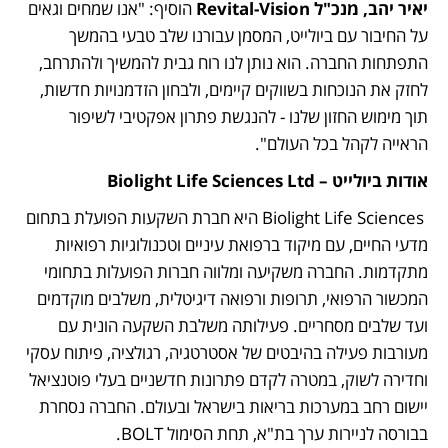
יאיר יהב, מנכ"ל Revital-Vision
 הוסיף: "אנו שמחים וגאים 
על החיבור עם ביולייט, המסמן עבורנו שלב טבעי בהמשך 
התפתחות החברה. הוא נותן לנו רוח גבית להמשיך ולהתרחב, 
לחזק את הנוכחות בשווקים קיימים, ולבחון הזדמנויות חדשות, 
תוך מימוש החזון שלנו - להנגשת פתרון אפקטיבי לשיפור 
הראייה לקהל בכל העולם".
אודות ביולייט – Biolight Life Sciences Ltd
 Biolight Life Sciences היא חברת השקעות הפועלת בתחום 
מדעי החיים, עם מיקוד ברפואת עיניים וטכנולוגיות רפואיות 
מתקדמות. החברה משקיעה ומלווה חברות הפועלות בתחומי 
המכשור הרפואי, תרופות ורפואה דיגיטלית, משלבים מוקדמים 
ועד שלבים מסחריים. פעילותה משלבת השקעה הונית עם 
מעורבות פעילה בהיבטים של אסטרטגיה, רגולציה, פיתוח עסקי 
וחדירה לשוק, במטרה לקדם פתרונות חדשניים בעלי פוטנציאל 
יישום רחב במערכות בריאות בישראל ובעולם. החברה נסחרת 
בבורסה לניירות ערך בת"א, תחת הסימול BOLT.