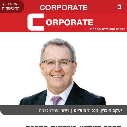
המהדורה
CORPORATE
הדיגיטלית
יעקב מיכלין, מנכ"ל ביולייט
| צילום: אהרון גדליה