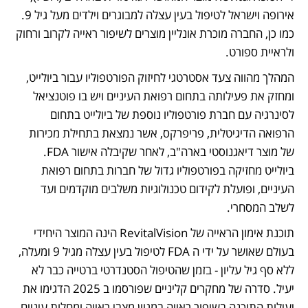
אירופה וישראל לטיפול בעין עצלה למבוגרים וילדים מעל גיל 9. 
כמו כן, החברה מוכרת אונליין מוצרים לשיפור ראייה לקרוב ורחוק 
ולראיית ספורט. 
המהלך מהווה צעד אסטרטגי לחיזוק הפורטפוליו עבור ביולייט, 
ומחזק את פעילותה בתחום רפואת העיניים ויש בו פוטנציאל 
לסינרגיה עם חברת פורטפוליו נוספת של ביולייט בתחום 
הרפואה הדיגיטלית, פריפרקס, אשר נמצאת בתחילת מכירות 
של מוצר דיאגנוסטי בארה"ב, לאחר שקיבלה אישור FDA. 
ביולייט מחזיקה בפורטפוליו גדול של חברות בתחום רפואת 
העיניים, ופועלת לקידום טכנולוגיות משלבים מוקדמים ועד 
לשלב המסחרי.  
תוכנת אימון הראייה של RevitalVision הינה המוצר היחידי 
בעולם שאושר על ידי ה FDA לטיפול בעין עצלה מגיל 9 ומעלה, 
ללא סף גיל עליון - בזמן שהטיפול הסטנדרטי ברטייה כבר לא 
יעיל. סדרה של מחקרים קליניים שפורסמו ב 2025 הדגימו את 
יעילות התוכנה בשיפור ראייה במגוון מצבי ראייה ומחלות עיניים 