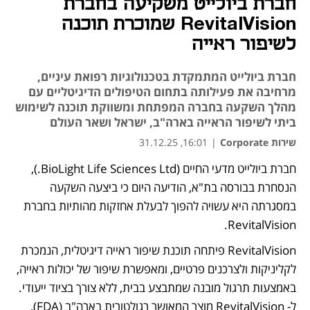
חברת ביולייט משקיעה בחברת
RevitalVision שמוכרת תוכנה
לשיפור ראייה
חברת ביולייט המתמקדת בטכנולוגיות רפואת עיניים,
מרחיבה את פעילותה בתחום הטיפולים הדיגיטליים עם
מהלך השקעה בחברה המפתחת ומשווקת תוכנה לשימוש
ביתי לשיפור הראייה בארה"ב, ישראל ושאר העולם
שירות Corporate
|
16:01, 31.12.25
חברת ביולייט מדעי החיים (BioLight Life Sciences Ltd.), 
הנסחרת בבורסה בת"א, הודיעה היום כי ביצעה השקעה 
במסגרתה היא עשויה להפוך לבעלת אחזקות מהותיות בחברת 
RevitalVision.
RevitalVision פיתחה תוכנת שיפור ראייה דיגיטלית, הנמכרת 
לקליניקות ולצרכנים פרטיים, ומאפשרת שיפור של יכולות ראייה, 
באמצעות תרגול מובנה שמתבצע בבית, ללא צורך בציוד ייעודי. 
ל- RevitalVision מוצר המאושר רגולטורית בארה"ב (FDA), 