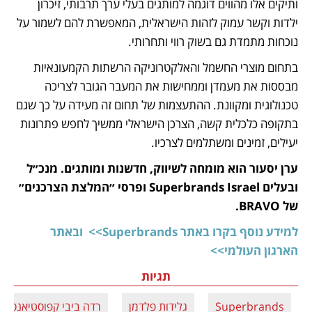
ותיקים אלו מהווים דוגמה למותגים בעלי ערך תרבותי, זיכרון 
ילדות וקשר עמוק לזהות הישראלית, המאפשרת להם לשמור על 
נוכחות מתמדת גם בשוק רווי ותחרותי. 
בתחום מוצרי החשמל והאלקטרוניקה הרשתות הקמעונאיות 
מבססות את מעמדן וממחישות את המעבר הגובר לצריכה 
טכנולוגית ומקוונת. ההתעצמות של תחום זה מעידה על כך שגם 
בתקופה כלכלית קשה, הצרכן הישראלי ממשיך לחפש פתרונות 
יעילים, זמינים ומשתלמים לצרכיו.
ערן יסעור הוא מומחה לשיווק, חדשנות ומותגים. מנכ״ל 
ובעלים Superbrands Israel ופרסי ״המלצת הצרכנים״ 
של BRAVO.
למידע נוסף בקרו באתר Superbrands>> 
ובאתר 
הארגון העולמי>> 
תגיות
Superbrands
גלידות פלדמן
רדה ביבי קפוסטיאנסקי