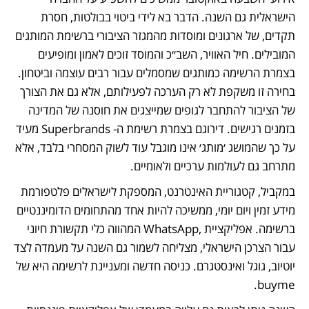
הישראלית גם השנה. הדבר בא לידי ביטוי בבולטות, חסרת 
תקדים, של ארגונים ומוסדות מהמגזר הציבורי ברשימת המותגים 
המובילים. חיל האוויר, השב״כ והמוסד זוכים לאמון ומופיעים 
בצמרת הרשימה כמותגים שמסמלים עבור רבים עוצמה וביטחון. 
בחירה זו משקפת לא רק הערכה לפעילותם, אלא גם את הצורך 
של הציבור להתחבר לגופים שמייצגים את חוסנה של המדינה 
בזמנים רגישים. דירוגם בצמרת רשימת ה- Superbrands מעיד 
על כך שהמושג ׳מותג׳ אינו מוגבל עוד לשוק המסחרי בלבד, אלא 
מתרחב גם לעולמות ערכיים ולאומיים. 
במקביל, קטגוריית האינטרנט, המספקת לישראלים פלטפורמת 
מידע זמין ויום יומי, ממשיכה להיות אחד מהתחומים הדומיננטיים 
ברשימה. אפליקציית ,WhatsApp המהווה כלי תקשורת חיוני 
עבור הצרכן הישראלי, מצליחה לשמור גם השנה על מעמדה לצד 
יוטיוב, גוגל ואינסטגרם. כניסה חדשה ומעניינת לרשימה היא של  
buyme.