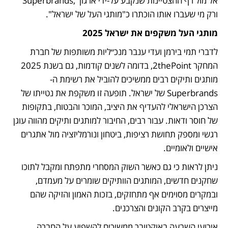
אל מול רף ההצטיינות שנקבע על-ידי ארגון  ,Superbrands 
ורק מי שעברו אותו הוכתרו כ"מותגי העל של ישראל".
מותגי העל משקפים את ישראל 2025
לדברי תמי בירמן ועדי ענבר מנכ״ליות משותפות של חברת 
המחקר 2thePoint, בדומה לשנים קודמות, גם בשנת 2025 
מותגים ותיקים רבים ממשיכים להוביל את רשימת ה-
Superbrands של ישראל. תופעה זו משקפת את נטייתו של 
הצרכן הישראלי להעדיף את היציב, המוכר והבטוח, בתקופות 
של חוסר ודאות. עבור רבים, החיבור למותגים ותיקים מהווה עוגן 
רגשי ומספק תחושת רציפות, ביטחון ונורמליזציה מול אתגרים 
אישיים ולאומיים. 
ניתן לראות כי גם כאשר השוק המסחרי מתפתח ומקבל לתוכו 
שחקנים חדשים, המותגים הוותיקים שומרים על מעמדם, 
ובמקרים מסוימים אף מתחזקים, בזכות האמון והזיקה שהם 
מייצרים בקרב הקונים והצרכנים. 
אירועי השבעה באוקטובר ממשיכים להשפיע על החברה 