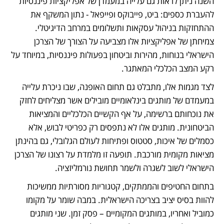
השנה ניתן לראות גם עלייה במעמדן של אפליקציות פיננסיות 
להעברת כספים: ביט, פייבוקס ופייפאל - נתון המשקף את 
ההתחזקות בניהול עסקאות ותשלומים במרחב הדיגיטלי. 
צמיחתן של אפליקציות אלו מצביעה על הצורך של הצרכן 
הישראלי בנוחות, מהירות וביטחון בפעולות פיננסיות, במיוחד על 
רקע המצב הכלכלי המאתגר. 
לצד מגמות אלו, מתבלט גם תחום האופנה, שבו ניכרת עלייה 
במעמדם של מותגים בינלאומיים מובילים אשר מצליחים לחזק 
את נוכחותם ברשימה, על אף הקשיים הכלכליים והמציאות 
הביטחונית. מותגים אלו לא נתפסים רק כפריטי לבוש, אלא 
כסמלים של איכות, סטטוס ופתיחות לעולם הגלובלי, גם בהינתן 
מציאות מקומית מורכבת. תופעה זו מלמדת על רצונו של הצרכן 
הישראלי לשוב לשגרה ולשמר תחושת נורמליזציה. 
בתחום החטיפים והממתקים, קטגוריות מסורתיות ממשיכות 
להוות בסיס יציב בצריכה הישראלית. במבה שומר על מקומו 
כמוביל ואחריו, במותגים המקומיים – פסק זמן. שני מותגים 