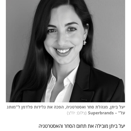
יעל ביתן, מנהלת סחר ואסטרטגיה, הפכה את גלידות פלדמן ל"מותג 
על" – Superbrands
(
צילום: יח"צ
)
יעל ביתן מובילה את תחום הסחר והאסטרטגיה 