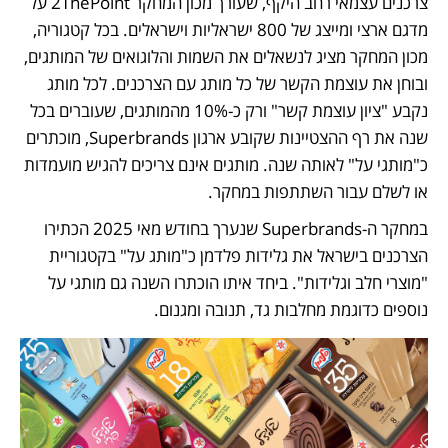
צרכנים עצמאי רחב היקף, שעורך מכון המחקר 2ThePoint על 
מדגם ארצי ומייצג של 800 ישראליות וישראלים. בכל קטגוריה, 
מכון המחקר מציג לנשאלים את השמות והלוגואים של המותגים, 
ובוחן את עוצמת הקשר של כל מותג עם הצרכנים. לכל מותג 
נקבע "ציון עוצמת קשר" ורק כ-10% מהמותגים, שעוברים בכל 
שנה את רף ההצטיינות שקובע ארגון Superbrands, מוכתרים 
כ"מותגי על" לאותה שנה. מותגים אינם צריכים להגיש מועמדות 
או לשלם עבור השתתפות במחקר. 
במחקר ה-Superbrands שנערך בחודש מאי 2025 הכתירו 
הצרכנים בישראל את גלידות פלדמן כ"מותג על" בקטגוריית 
"מוצרי חלב וגלידות". ביחד איתו הוכתרו השנה גם מותגי על 
נוספים כדוגמת מחלבות גד, תנובה ומגנום.