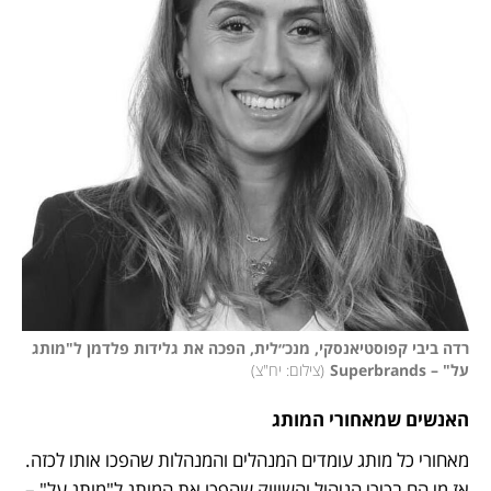
רדה ביבי קפוסטיאנסקי, מנכ״לית, הפכה את גלידות פלדמן ל"מותג 
על" – Superbrands
(
צילום: יח"צ
)
האנשים שמאחורי המותג
מאחורי כל מותג עומדים המנהלים והמנהלות שהפכו אותו לכזה. 
אז מי הם בכירי הניהול והשיווק שהפכו את המותג ל"מותג על" – 