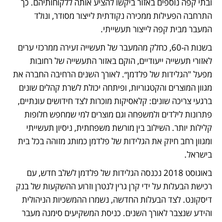
ובתי קפה נוספים באזור ביקשו להציע אותה ללקוחותיהם. כך 
התרחבה הפעילות ממכירה נקודתית לייצור מסודר, ונולד 
המעבר מבית קפה לייצור תעשייתי.
בשנות ה-60, כחלק מהמעבר של תעשייה זעירה ממרכזי ערים 
לאזורי תעשייה ייעודיים, הוקם באזור התעשייה של רחובות 
מפעל "הגלידות של פלדמן״. לאורך השנים הרחיבה החברה את 
מגוון המוצרים והקטגוריות, ופיתחה יכולת לשרת קהלים שונים 
ברגעי צריכה שונים: קלאסיקות מוכרות לצד חידושים עונתיים, 
פתרונות לילדים ולמשפחה וגם מוצרים למי שמחפש חלופות 
קלילות יותר. השילוב בין מורשת משפחתית, ניסיון תעשייתי 
ומגוון רחב חיזק את הגלידות של פלדמן כמותג מזוהה בכל בית 
בישראל.
באוגוסט 2018 נכנסה הגלידות של פלדמן לשלב חדש, עם 
רכישת הבעלות על ידי קרן גרין לנטרן וזרוע ההשקעות של בנק 
דיסקונט. לצד הבעלות החדשה, נשמרו ההמשכיות הניהולית 
והידע שנצבר לאורך השנים. כניסת המשקיעים סימנה מעבר 