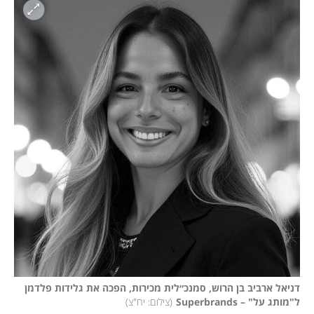
דניאל ארביב בן הרוש, סמנכ״לית מכירות, הפכה את גלידות פלדמן 
ל"מותג על" – Superbrands
(
צילום: יח"צ
)