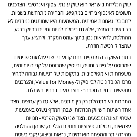
שוק הגלידות בישראל הוא שוק עונתי, צפוף ואגרסיבי. הצרכנים 
חשופים לאינסוף גירויים במקפיא, והבחירה מתרחשת בשניות, 
לרוב בלי נאמנות אמיתית. המשמעות היא שמותגים נמדדים לא 
רק באיכות המוצר, אלא גם ביכולת להיות זמינים בדיוק ברגע 
ההחלטה, להיראות נכון בתוך עומס המקרר, ולהציע ערך 
שמצדיק רכישה חוזרת.
בתוך השוק הזה מתקיים מתח קבוע בין שני עולמות: פרימיום 
שמבוסס על פינוק וחוויה, ובייסיק שמבוסס על קנייה יומיומית, 
משפחתית ואימפולסיבית. בתקופות של רגישות גבוהה למחיר, 
מרכז הכובד נוטה לבייסיק ול-Value for Money, והצרכנים 
מחפשים ״בחירה חכמה״ - מוצר טעים במחיר משתלם.
התחרות לא מתנהלת רק בין מותגים, אלא גם בין ערוצים. מצד 
אחד רשתות השיווק הגדולות, שבהן המדף נשלט באמצעות 
שטחי תצוגה ומבצעים. מצד שני השוק הפרטי - חנויות 
עצמאיות, מכולות, פיצוציות וחנויות הגלידה, שבהן ההחלטה 
מהירה יותר והמפתח הוא זמינות, נראות וביצוע עקבי בשטח. 