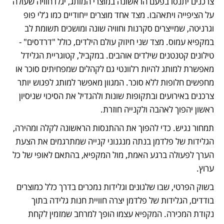
צרכנים יתנסו בפעם הראשונה במוצרי המותג, יגלו חוויה שעולה 
על הציפייה ויתאהבו. מצד אחד מוצרים ייחודיים כמו ג’לי פופ 
וגרניטה, שמייצרים סקרנות וחוויה שונה ומושכים תשומת לב 
במקפיא עמוס. מצד שני חיזוק עולם הילדים, כולל "דרדסים" - 
טילונים קטנטנים שילדים אוהבים. במקביל, קטוגריית הגלידל 
מאפשרת למותג להיות רלוונטי גם לקהלים שמפחיתים סוכר או 
מחפשים חלופות ללא סוכר. המגוון מאפשר למותג לפגוש יותר 
צרכנים באירועים ובתקופות שונות ולהגדיל את הסיכוי שניסיון 
ראשון יהפוך לאהבה ולקנייה חוזרת.
תמחור נגיש. כדי להפוך את ההתנסות הראשונה לקלה ומהירה, 
הגלידות של פלדמן בנתה מנגנוני קנייה שמתרגמים את הצעת 
הערך לפעולה ברגע האמת, מול המקפיא, בהתאם לאופי של כל 
ערוץ.
בשוק הפרטי, שבו שלגונים וגלידות נמכרים בדרך כלל כמוצרים 
בודדים, הגלידות של פלדמן יצרה חוויית חנות גלידה בתוך 
נקודת המכירה. המקפיא עצמו הופך למרחב שמזמין לקחת 