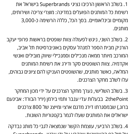
1. בשלב הראשון הרכיבו נציגי Superbrands בישראל את 
רשימת כל המותגים הפועלים במדינה: מוצרי צריכה ושירותים, 
מקומיים ובינלאומיים. בסך הכל, כללה הרשימה כ-3,000 
מותגים. 
2. בשלב השני, ניגש לפעולה צוות שופטים בראשות פרופ׳ יעקב 
הורניק מבית הספר למנהל עסקים באוניברסיטת תל אביב, 
המורכב מיותר ממאה מנכ״לים וסמנכ״לי שיווק מובילים ואנשי 
אקדמיה. צוות השופטים סקר ודירג את רשימת המותגים 
המלאה, כאשר מותגים, שהשופטים העניקו להם ציונים גבוהים, 
עלו לשלב מחקר הצרכנים. 
3. בשלב השלישי, נערך מחקר הצרכנים על ידי מכון המחקר 
2thePoint  בבעלות עדי ענבר ותמי בירמן (יו״ר הבורד: אבינעם 
ברוג,) שבמסגרתו דירג מדגם ארצי ומייצג של 800 צרכנים 
ישראלים את המותגים שעלו לגמר בקטגוריות השונות.
4. בשלב הרביעי, עוצמת הקשר שנמצאה לגבי כל מותג נבדקה 