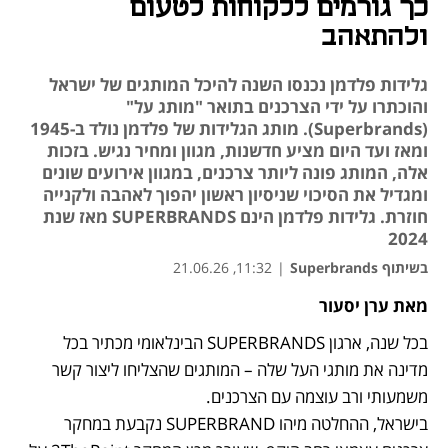
כך גורמים ללקוחות לטעום
ולהתאהב
גלידות פלדמן נכנסו השנה להיכל המותגים של ישראל
והוכתרו על ידי הצרכנים בתואר "מותג על"
(Superbrands). מותג הגלידות של פלדמן נולד ב-1945
ומאז ועד היום מציע חדשנות, מגוון ומחיר נגיש. בזכות
אלה, המותג פונה ליותר צרכנים, במגוון אירועים שונים
ומגדיל את הסיכוי שניסיון ראשון יהפוך לאהבה ולקנייה
חוזרת. גלידות פלדמן הינם SUPERBRANDS מאז שנת
2024
בשיתוף Superbrands
|
11:32, 21.06.26
מאת ערן יסעור
נפתח בכרטיסייה חדשה
נפתח בכרטיסייה חדשה
בכל שנה, ארגון SUPERBRANDS הבינלאומי מכתיר בכל 
מדינה את מותגי העל שלה – המותגים שהצליחו ליצור קשר 
בישראל, ההחלטה מיהו SUPERBRAND נקבעת במחקר 