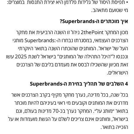
• תפיסת היסוד של גלידות פלדמן היא יצירת התנסות  במוצרים: 
מי שטועם מתאהב.
איך מוכתרים ה-Superbrands?
מכון המחקר 2thePoint ניהל זו השנה הרביעית את מחקר 
הצרכנים העצמאי, במסגרתו נבחרו ה-:Superbrands מותגי 
העל של ישראל. המותגים שהוכתרו השנה בתואר היוקרתי 
ונכנסו ל"היכל התהילה של המותגים" בישראל לשנת 2025 עשו 
זאת מכיוון שהשכילו לבסס את מעמדם בליבם של הצרכנים 
הישראלים.
4 השלבים של תהליך בחירת ה-Superbrands
בכל שנה, בכל מדינה, נערך מחקר מקיף בקרב הצרכנים אשר 
מדרגים את המותגים וקובעים מי ראוי בעיניהם להיות מוכתר 
בתואר ״מותג על״. המחקר נערך בכ-70 מדינות בעולם, וגם 
בישראל, ומותגים אינם צריכים לשלם על הגשת מועמדות או על 
הזכייה בתואר.