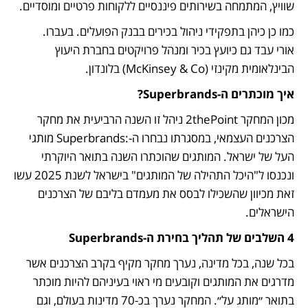
שוויץ, המתמחה בשירותים פיננסיים ללקוחות פרטיים ומוסדיים. 
אורי עבד גם כיועץ בכיר ומנהל פרויקטים בחברת היעוץ 
הבינלאומית מקינזי (McKinsey & Co) בלונדון.
איך מוכתרים ה-Superbrands?
מכון המחקר 2thePoint ניהל זו השנה הרביעית את מחקר 
הצרכנים העצמאי, במסגרתו נבחרו ה-:Superbrands מותגי 
העל של ישראל. המותגים שהוכתרו השנה בתואר היוקרתי 
ונכנסו ל"היכל התהילה של המותגים" בישראל לשנת 2025 עשו 
זאת מכיוון שהשכילו לבסס את מעמדם בליבם של הצרכנים 
הישראלים.
4 השלבים של תהליך בחירת ה-Superbrands
בכל שנה, בכל מדינה, נערך מחקר מקיף בקרב הצרכנים אשר 
מדרגים את המותגים וקובעים מי ראוי בעיניהם להיות מוכתר 
בתואר ״מותג על״. המחקר נערך בכ-70 מדינות בעולם, וגם 