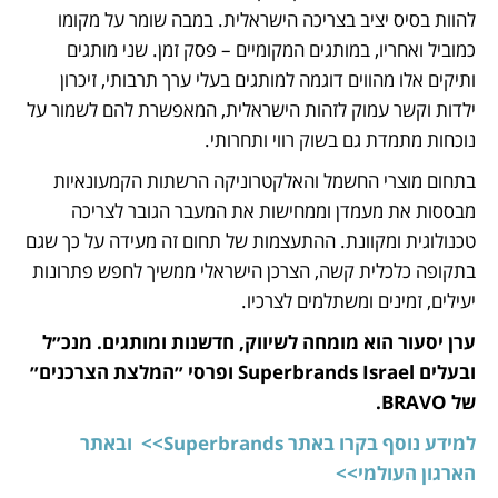
להוות בסיס יציב בצריכה הישראלית. במבה שומר על מקומו 
כמוביל ואחריו, במותגים המקומיים – פסק זמן. שני מותגים 
ותיקים אלו מהווים דוגמה למותגים בעלי ערך תרבותי, זיכרון 
ילדות וקשר עמוק לזהות הישראלית, המאפשרת להם לשמור על 
נוכחות מתמדת גם בשוק רווי ותחרותי. 
בתחום מוצרי החשמל והאלקטרוניקה הרשתות הקמעונאיות 
מבססות את מעמדן וממחישות את המעבר הגובר לצריכה 
טכנולוגית ומקוונת. ההתעצמות של תחום זה מעידה על כך שגם 
בתקופה כלכלית קשה, הצרכן הישראלי ממשיך לחפש פתרונות 
יעילים, זמינים ומשתלמים לצרכיו.
ערן יסעור הוא מומחה לשיווק, חדשנות ומותגים. מנכ״ל 
ובעלים Superbrands Israel ופרסי ״המלצת הצרכנים״ 
של BRAVO.
למידע נוסף בקרו באתר Superbrands>> 
ובאתר 
הארגון העולמי>> 