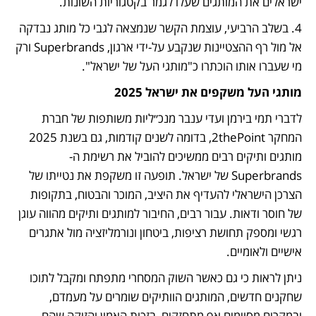
ישראלים את המותגים שעלו לגמר בקטגוריות השונות.
4. בשלב הרביעי, עוצמת הקשר שנמצאה לגבי כל מותג נבדקה 
אל מול רף ההצטיינות שנקבע על-ידי ארגון, Superbrands ורק 
מי שעברו אותו הוכתרו כ"מותגי העל של ישראל".
מותגי העל משקפים את ישראל 2025
לדברי תמי בירמן ועדי ענבר מנכ״ליות משותפות של חברת 
המחקר 2thePoint, בדומה לשנים קודמות, גם בשנת 2025 
מותגים ותיקים רבים ממשיכים להוביל את רשימת ה-
Superbrands של ישראל. תופעה זו משקפת את נטייתו של 
הצרכן הישראלי להעדיף את היציב, המוכר והבטוח, בתקופות 
של חוסר ודאות. עבור רבים, החיבור למותגים ותיקים מהווה עוגן 
רגשי ומספק תחושת רציפות, ביטחון ונורמליזציה מול אתגרים 
אישיים ולאומיים. 
ניתן לראות כי גם כאשר השוק המסחרי מתפתח ומקבל לתוכו 
שחקנים חדשים, המותגים הוותיקים שומרים על מעמדם, 
ובמקרים מסוימים אף מתחזקים, בזכות האמון והזיקה שהם 