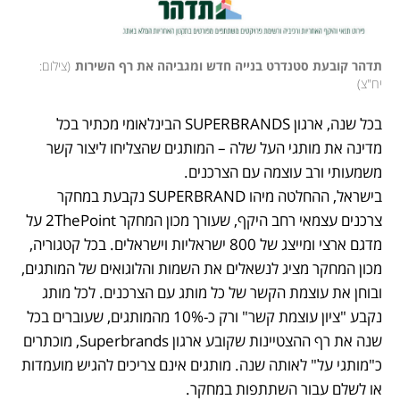
תדהר קובעת סטנדרט בנייה חדש ומגביהה את רף השירות
(
צילום: 
יח"צ
)
בכל שנה, ארגון SUPERBRANDS הבינלאומי מכתיר בכל 
מדינה את מותגי העל שלה – המותגים שהצליחו ליצור קשר 
בישראל, ההחלטה מיהו SUPERBRAND נקבעת במחקר 
צרכנים עצמאי רחב היקף, שעורך מכון המחקר 2ThePoint על 
מדגם ארצי ומייצג של 800 ישראליות וישראלים. בכל קטגוריה, 
מכון המחקר מציג לנשאלים את השמות והלוגואים של המותגים, 
ובוחן את עוצמת הקשר של כל מותג עם הצרכנים. לכל מותג 
נקבע "ציון עוצמת קשר" ורק כ-10% מהמותגים, שעוברים בכל 
שנה את רף ההצטיינות שקובע ארגון Superbrands, מוכתרים 
כ"מותגי על" לאותה שנה. מותגים אינם צריכים להגיש מועמדות 
או לשלם עבור השתתפות במחקר. 