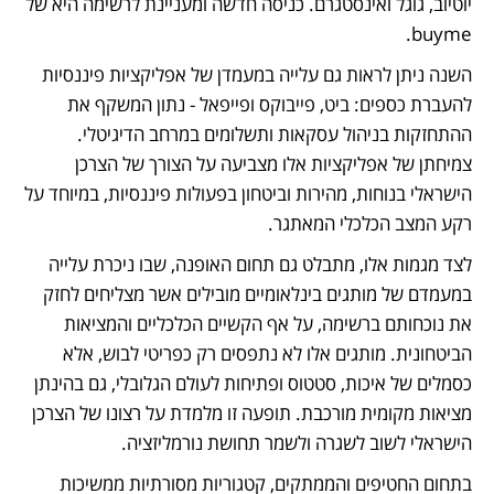
יוטיוב, גוגל ואינסטגרם. כניסה חדשה ומעניינת לרשימה היא של 
buyme.
השנה ניתן לראות גם עלייה במעמדן של אפליקציות פיננסיות 
להעברת כספים: ביט, פייבוקס ופייפאל - נתון המשקף את 
ההתחזקות בניהול עסקאות ותשלומים במרחב הדיגיטלי. 
צמיחתן של אפליקציות אלו מצביעה על הצורך של הצרכן 
הישראלי בנוחות, מהירות וביטחון בפעולות פיננסיות, במיוחד על 
רקע המצב הכלכלי המאתגר. 
לצד מגמות אלו, מתבלט גם תחום האופנה, שבו ניכרת עלייה 
במעמדם של מותגים בינלאומיים מובילים אשר מצליחים לחזק 
את נוכחותם ברשימה, על אף הקשיים הכלכליים והמציאות 
הביטחונית. מותגים אלו לא נתפסים רק כפריטי לבוש, אלא 
כסמלים של איכות, סטטוס ופתיחות לעולם הגלובלי, גם בהינתן 
מציאות מקומית מורכבת. תופעה זו מלמדת על רצונו של הצרכן 
הישראלי לשוב לשגרה ולשמר תחושת נורמליזציה. 
בתחום החטיפים והממתקים, קטגוריות מסורתיות ממשיכות 