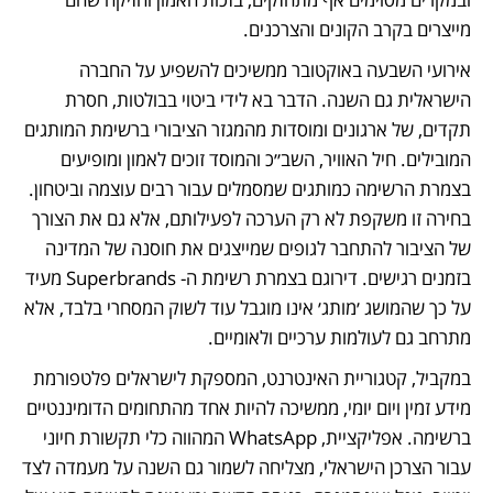
מייצרים בקרב הקונים והצרכנים. 
אירועי השבעה באוקטובר ממשיכים להשפיע על החברה 
הישראלית גם השנה. הדבר בא לידי ביטוי בבולטות, חסרת 
תקדים, של ארגונים ומוסדות מהמגזר הציבורי ברשימת המותגים 
המובילים. חיל האוויר, השב״כ והמוסד זוכים לאמון ומופיעים 
בצמרת הרשימה כמותגים שמסמלים עבור רבים עוצמה וביטחון. 
בחירה זו משקפת לא רק הערכה לפעילותם, אלא גם את הצורך 
של הציבור להתחבר לגופים שמייצגים את חוסנה של המדינה 
בזמנים רגישים. דירוגם בצמרת רשימת ה- Superbrands מעיד 
על כך שהמושג ׳מותג׳ אינו מוגבל עוד לשוק המסחרי בלבד, אלא 
מתרחב גם לעולמות ערכיים ולאומיים. 
במקביל, קטגוריית האינטרנט, המספקת לישראלים פלטפורמת 
מידע זמין ויום יומי, ממשיכה להיות אחד מהתחומים הדומיננטיים 
ברשימה. אפליקציית, WhatsApp המהווה כלי תקשורת חיוני 
עבור הצרכן הישראלי, מצליחה לשמור גם השנה על מעמדה לצד 