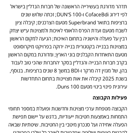
תדהר מדורגת בעשירייה הראשונה של חברות הנדל״ן בישראל 
לפי דירוג CofaceBdi ו-DUN‘S 100; זכתה שלוש שנים 
ברציפות בתואר Superbrand מטעם הצרכנים; קיבלה ציון 
לשבח מטעם ועדת הפרס הלאומי לאיכות ולמצוינות ע״ש יצחק 
רבין על פועלה והישגיה בתחום האיכות; הגיעה למקום הראשון 
במצוינות בבנייה בקטגורית בנייה ירוקה בפרויקט מיקרוסופט 
מטעם התאחדות הקבלנים בוני הארץ; ומדורגת במקום הראשון 
בקרב חברות הבנייה והנדל״ן בסקר ׳החברות שהכי טוב לעבוד 
בהן, של מגזין דה מרקר ו-BDI במשך 8 שנים ברציפות. בנוסף, 
בשנת 2025 קיבלה את אות מצויינות בתחום התחדשות 
עירונית פינוי בינוי מטעם Duns 100.
פעילות הקבוצה
הקבוצה מטפחת ערכי מצוינות וחדשנות ופועלת במספר תחומי 
התמחות באמצעות חטיבות ייעודיות, בדגש על יישום תפישת 
הפעלה אחידה ועל סנכרון מיטבי בין החטיבות. שיטתיות שבאה 
להבטיח רציפות ושליטה אפקטיבית לאורך כל שלבי הפרויקט, 