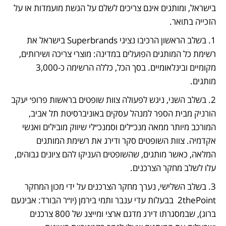
בישראל, ומותגים אינם צריכים לשלם על הגשת מועמדות או על 
הזכייה בתואר.
1. בשלב הראשון הרכיבו נציגי Superbrands בישראל את 
רשימת כל המותגים הפועלים במדינה: מוצרי צריכה ושירותים, 
מקומיים ובינלאומיים. בסך הכל, כללה הרשימה כ-3,000 
מותגים. 
2. בשלב השני, ניגש לפעולה צוות שופטים בראשות פרופ׳ יעקב 
הורניק מבית הספר למנהל עסקים באוניברסיטת תל אביב, 
המורכב מיותר ממאה מנכ״לים וסמנכ״לי שיווק מובילים ואנשי 
אקדמיה. צוות השופטים סקר ודירג את רשימת המותגים 
המלאה, כאשר מותגים, שהשופטים העניקו להם ציונים גבוהים, 
עלו לשלב מחקר הצרכנים. 
3. בשלב השלישי, נערך מחקר הצרכנים על ידי מכון המחקר 
2thePoint  בבעלות עדי ענבר ותמי בירמן (יו״ר הבורד: אבינעם 
ברוג), שבמסגרתו דירג מדגם ארצי ומייצג של 800 צרכנים 