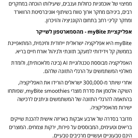
ממיצוי של אוכמניות כחולות וענבים, שיעילותו הוכחה במחקרים 
רבים, ביניהם מחקר ארוך טווח בשיתוף אוניברסיטת הרווארד 
ומחקר קליני רחב בתחום הקוגניציה והזיכרון.
אפליקציית myBite - מהסמארטפון לשייקר 
myBite היא אפליקציה ישראלית ייחודית וחינמית, המתאפיינת 
בממשק קל וידידותי למעקב תזונתי ולניהול אורח חיים בריא. 
האפליקציה מבוססת טכנולוגיית AI (בינה מלאכותית), ולומדת 
מאלפי המשתמשים על הרגלי התזונה שלהם. 
אחרי שיותר מ-300,000 ישראלים הורידו את האפליקציה, 
השיקה אלטמן את סדרת מוצרי myBite smoothies, שפותחו 
בהתאמה להרגלי התזונה של המשתמשים וניתנים לרכישה 
ישירות מהאפליקציה. 
מדובר בסדרה של ארבע אבקות באריזה אישית להכנת שייקים 
בריאים וטעימים, המבוססים על פירות, ירקות וצמחים. המוצרים 
הינם טבעוניים ועשויים מרכיבים טבעיים. 