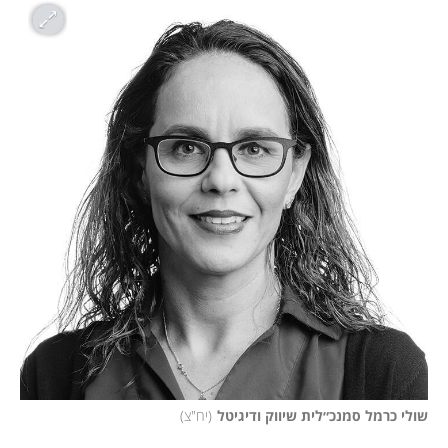
שולי כרמל סמנכ״לית שיווק ודיגיטל
(
יח"צ
)