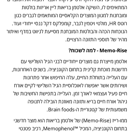
המתאימים לו, השיקה אלטמן בריאות ליין אריזות בולטות 
ומובחנות למגוון המוצרים הקלאסיים המותאמים לגברים כגון 
רוטס HR, מולטי ויטמין לגבר, קומפלקס דקל ננסי ייחודי ועוד. 
הנוכחות הכהה והבולטות המובחנת מסייעת לניווט במדף ואיתור 
מהיר של תוספי התזונה הרצויים. 
Memo-Rise - למה לשכוח?
אלטמן מייצרת גם מוצרים ייחודיים לבני הגיל השלישי עם 
חדשנות מוכחת קלינית בתחום הקוגניציה. בשנים האחרונות, 
עם העלייה בתוחלת החיים, עלה החיפוש אחר פתרונות 
ושירותים אשר יאפשרו לאוכלוסיית הגיל השלישי לקיים אורח 
חיים פעיל ועצמאי לאורך זמן. העלייה בתפישת החשיבות של 
ניהול אורח חיים בריא ותזונה מאוזנת הובילה לתנופה 
משמעותית של קטגוריית ה-Brain foods. 
ממו-רייז (Memo-Rise) של אלטמן בריאות הוא מוצר חדשני 
בתחום הקוגניציה, המכיל ™Memophenol, רכיב פטנטי 