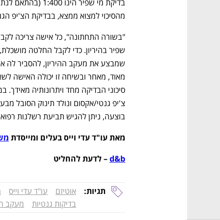
מהסיכוי למצוא ממצא, בבדיקת הצ'יפ הגנט
בוצעה, ניתן להגיש תביעת רשלנות רפואי
מאת עו"ד עדי וייס בעלים ומייסדת 
משר
d&b
 – לדעת להחליט
תגיות:
אוטיזם
עו"ד עדי וייס
ה
בדיקות גנטיות
מעקב היר