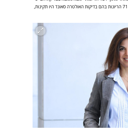
הגנטי. עוד עלה מהמחקר כי באחד מתוך 71 הריונות בהם בדיקות האולטרה סאונד היו תקינות, 