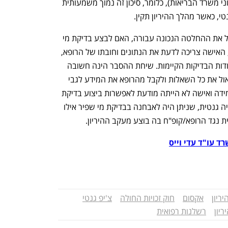
בדיקת מי שפיר הינו 1:400 (בהתאם לנתוני משרד הבריאות), כלומר, סיכון זה נמוך משמעותית 
י, כאשר מהלך ההיריון תקין. 
"בשורה התחתונה", כל אישה צריכה לקבל את ההחלטה הנכונה עבורה, האם לבצע בדיקת מי 
שפיר בהיריון. כדי לקבל החלטה מושכלת, האישה צריכה לדעת את הנתונים וחובתו של הרופא, 
שמבצע את מעקב ההיריון, להסביר לה אודות הבדיקות הקיימות. שיחת ההסבר הינה חשובה 
מאוד, מאחר ובשיחה זו יכולה האישה לשאול את כל השאלות ולקבל מהרופא את המידע לגבי 
סיכוני הבדיקה מחד ויתרונותיה מאידך. במידה ואישה לא הייתה מודעת לאפשרות ביצוע בדיקת 
צ'יפ גנטי/אקסום ונולד תינוק הסובל מבעיה גנטית, שניתן היה לאבחנה בבדיקת מי שפיר אילו 
ת נגד הרופא/קופ"ח בה בוצע מעקב ההיריון.
ד עו"ד עדי וייס
יריון
אקסום
חוק זכויות החולה
צ'יפ גנטי
יון
רשלנות רפואית