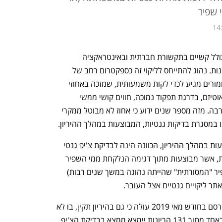
 שפיר
14
אוטיזם הוא ליקוי נוירו- התפתחותי, אשר כולל קשיים בתקשורת חברתית ובאינטראקציה 
חברתית ובא לידי ביטוי בדרגות חומרה שונות. נהוג להתייחס לליקוי זה כספקטרום רחב של 
התנהגויות/סימפטומים, אשר במקרים החמורים מגיע לכדי לקות משמעותית, שמזכה באחוזי 
נכות גבוהים. ילדים/מבוגרים, הסובלים מאוטיזם, בדרגת תפקוד נמוכה, חווים קושי ממשי 
בהתנהלות היומיומית והם זקוקים לעזרה רבה. מזה מספר שנים ידוע כי אחוז לא מבוטל ממקרי 
ו במסגרת בדיקות גנטיות, המבוצעות במהלך ההיריון. 
כאשר מדברים על בדיקות גנטיות, המבוצעות במהלך ההיריון, הכוונה הינה לבדיקת צ'יפ גנטי 
או בדיקת אקסום. המדובר בבדיקות גנטיות, אשר מבוצעות מתוך דגימה הנלקחת ממי השפיר 
(בדיקות אלה מחליפות את בדיקת מי השפיר "המסורתית" שהייתה נהוגה במשך שנים רבות) 
אתר ליקויים גנטיים אצל העובר. 
ממחקר שבוצע ע"י חוקרים ישראליים, ופורסם בחודש מאי 2019 עולה כי גם בהיריון תקין, בו לא 
הייתה שום סיבה לבצע בדיקת מי שפיר, באחד מתוך 131 הריונות יימצא ממצא בבדיקת הצ'יפ 