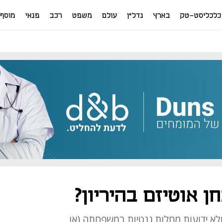
כלכליסט-טק
בארץ
נדל"ן
עולם
משפט
רכב
פנאי
מוסף
 אוטיזם בהיריון?
ולא ידועות מחלות גנטיות במשפחתה (או