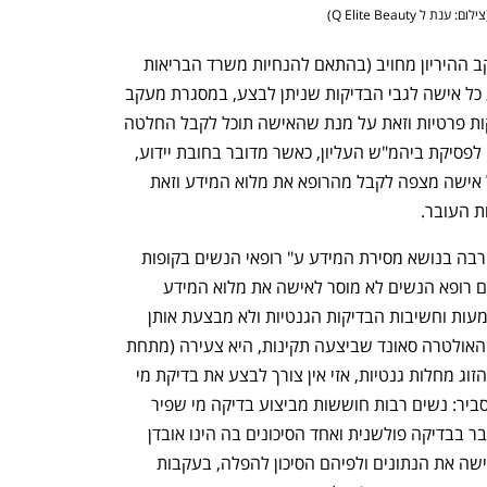
צילום: ענת ל Q Elite Beauty
)
רופא הנשים, אשר מבצע לאישה את מעקב ההיריון מחויב (בהתאם להנחיות משרד הבריאות 
וחוק זכויות החולה, התשנ"ו- 1996) ליידע כל אישה לגבי הבדיקות שניתן לבצע, במסגרת מעקב 
ההיריון, הן בדיקות במימון קופ"ח והן בדיקות פרטיות וזאת על מנת שהאישה תוכל לקבל החלטה 
אילו בדיקות היא מעוניינת לבצע. בהתאם לפסיקת ביהמ"ש העליון, כאשר מדובר בחובת יידוע, 
במסגרת מעקב ההיריון, ההנחה היא שכל אישה מצפה לקבל מהרופא את מלוא המידע וזאת 
ת העובר. 
הגם שבשנים האחרונות, חלה התקדמות רבה בנושא מסירת המידע ע" רופאי הנשים בקופות 
החולים, עדיין, לצערנו, קיימים מקרים בהם רופא הנשים לא מוסר לאישה את מלוא המידע 
והתוצאה היא שהאישה לא יודעת את משמעות וחשיבות הבדיקות הגנטיות ולא מבצעת אותן 
מתוך מחשבה, מוטעית, שמאחר ובדיקות האולטרה סאונד שביצעה תקינות, היא צעירה (מתחת 
לגיל 35) ואין במשפחתה או במשפחת בן הזוג מחלות גנטיות, אזי אין צורך לבצע את בדיקת מי 
השפיר, שהיא בדיקה פולשנית. חשוב להסביר: נשים רבות חוששות מביצוע בדיקה מי שפיר 
וזאת בשל הסיכון לאובדן ההיריון. אכן, מדובר בבדיקה פולשנית ואחד הסיכונים בה הינו אובדן 
של ההיריון, אך הרופא מחוייב להסביר לאישה את הנתונים ולפיהם הסיכון להפלה, בעקבות 