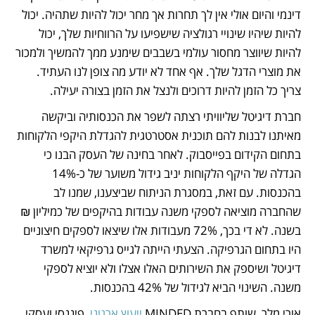
דינמי והיום אולי אין לך תחרות אך מחר יכול להיות שתהיה. יכול 
להיות שיהיו שינויי רגולציה שישפיעו על הרווחיות שלך, יכול 
להיות שיווצר מחסור עולמי בשבבים שימנע ממך להמשיך ולמכור 
את מוצרי הדגל שלך. אף אחד לא יודע מה צופן לנו העתיד. 
צריך כל הזמן להיות דרוכים ולנצל את הזמן בצורה יעילה.
חברת דיגיטל שליוויתי רצתה לשפר את הכנסותיה וביקשה 
מאיתנו לבנות להם תוכנית אסטרטגית להגדלת היקפי הלקוחות 
בתחום הקידום בפייסבוק. לאחר בחינה של העסק הבנו כי 
הגדלה של היקף הלקוחות יניב גידול משוער של כ-14% 
בהכנסות. עם זאת, במסגרת הניתוח שביצענו, שמנו לב  
שהחברה מוציאה לספקי משנה עבודות בהיקפים של כמיליון ₪ 
בשנה. לא די בכך, 72% מעבודות אלו שיצאו לספקים חיצוניים 
היו בתחום הגרפיקה. הצעתי הייתה לגייס גרפיקאי למשרד 
דיגיטל ושיספק את השירותים האלו אצלו ולא יוציא לספקי 
משנה. השינוי הביא לגידול של 42% בהכנסות.  
אורי מלר, שותף בחברת MINDED 
ייעוץ ארגוני
, פיננסי ועסקי, 