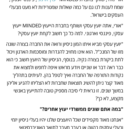
שמח לענות לנו גם על כמה שאלות שמטרידות לא מעט מבעלי 
העסקים בישראל.
"אורי, אתה יועץ עסקי ושותף בחברת הייעוץ MINDED ייעוץ 
עסקי, פיננסי וארגוני. למה כל כך חשוב לקחת יועץ עסקי?
"יועץ עסקי מביא איתו המון ניסיון ורואה את החברה בצורה שונה 
מזו של המנכ"ל. הוא אינו מחויב להגדרות ומוסכמות הארגון ויכול 
לתת ביקורת בצורה נקיה. בנוסף, הניסיון של היועץ חשוב כי הוא 
כבר ראה דבר או שניים ויודע מראש איפה לחפש ולמצוא את 
נקודות התורפה של החברה ואיך לטפל בהן. לעיתים בתהליך 
מאוד קצר ניתן להשיג תוצאות שחברות לא הצליחו להגיע אליהן 
במשך שנים. זו נראית לי סיבה מספיק טובה להתייעץ באנשי 
מקצוע, לא כך?
"במה אתם שונים ממשרדי יעוץ אחרים?"
"אנחנו מאוד מקפידים שכל היועצים שלנו יהיו בעלי ניסיון יזמי 
ובעלי עסקים בהווה או בעבר מעבר לתואר האוניברסיטאי 