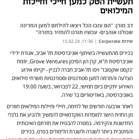
תעשיית הטק למען חיילי וחיילות
המילואים
דב מורן: "הם עזבו הכל ויצאו להילחם למען המדינה
שכולנו אוהבים- עכשיו תורנו להחזיר בחזרה"
שירות Corporate
|
11:36, 15.02.24
בכירים מהתעשייה בשיתוף אוניברסיטת תל אביב, אגודת ידידי 
נפתח בכרטיסייה חדשה
אוניברסיטת ת"א, קרן הון הסיכון Grove Ventures, יוזמת 
'נקסט אוקטובר' ויפו תל-אביב חברה לבניין - יקיימו אירוע 
הצדעה והתרמה למען סטודנטים וסטודנטיות משרתי מילואים. 
האירוע יתקיים ביום חמישי, 22 לפברואר, בשעה 19:00 
באוניברסיטה, באודיטוריום בר שירה.
לאחר ארבעה חודשים של לחימה, חיילי וחיילות המילואים חוזרים 
מן החזית הישר למוסדות האקדמאיים להמשיך ולהניע את גלגלי 
החדשנות והקידמה. במטרה להבטיח את חזרתם האיכותית 
והמיטבית ביותר לשגרה ולשגרת הלימודים בפרט, בכירים 