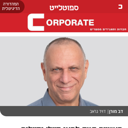
המהדורה
ספוטלייט
הדיגיטלית
דב מורן
| דויד גראב