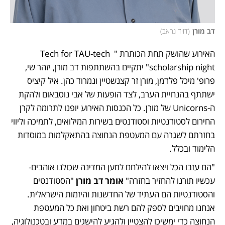
דב מורן
(
דויד גראב
)
האירוע שהושק תחת הכותרת " Tech for TAU-tech 
scholarship night" יתקיים בהשתתפות דב מורן, יזהר שי, 
פרופ' מיכל פלדמן, מורן זר קצנשטיין ונמרוד כהן. איל קיציס 
ישתתף בהנחיית הערב, לצד הופעות של אבי נוסבאום ולהקת 
ה-Unicorns של מורן. כל הכנסות האירוע יופנו לתרומה לקרן 
החירום לסטודנטיות וסטודנטים בשירות המילואים, לתמיכה וליווי 
בחזרתם לשגרה עם המעטפת הנחוצה בהתאקלמות במוסדות 
הלימוד ובכלל.
"הם עזבו הכל ויצאו להילחם למען המדינה שכולנו אוהבים- 
עכשיו תורנו להחזיר בחזרה" 
אומר דב מורן
 "הסטודנטים 
והסטודנטיות הם העתיד של החדשנות והיזמות הישראלית. 
אנחנו מחויבים לספק להם רשת ביטחון ואת כל המעטפת 
הנחוצה כדי ימשיכו להצטיין ולהגיע להישגים במדע ובטכנולוגיה, 