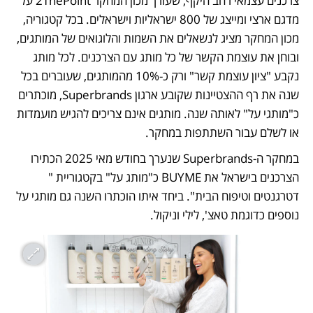
צרכנים עצמאי רחב היקף, שעורך מכון המחקר 2ThePoint על 
מדגם ארצי ומייצג של 800 ישראליות וישראלים. בכל קטגוריה, 
מכון המחקר מציג לנשאלים את השמות והלוגואים של המותגים, 
ובוחן את עוצמת הקשר של כל מותג עם הצרכנים. לכל מותג 
נקבע "ציון עוצמת קשר" ורק כ-10% מהמותגים, שעוברים בכל 
שנה את רף ההצטיינות שקובע ארגון Superbrands, מוכתרים 
כ"מותגי על" לאותה שנה. מותגים אינם צריכים להגיש מועמדות 
או לשלם עבור השתתפות במחקר. 
במחקר ה-Superbrands שנערך בחודש מאי 2025 הכתירו 
הצרכנים בישראל את BUYME כ"מותג על" בקטגוריית " 
דטרגנטים וטיפוח הבית". ביחד איתו הוכתרו השנה גם מותגי על 
נוספים כדוגמת טאצ', לילי וניקול.