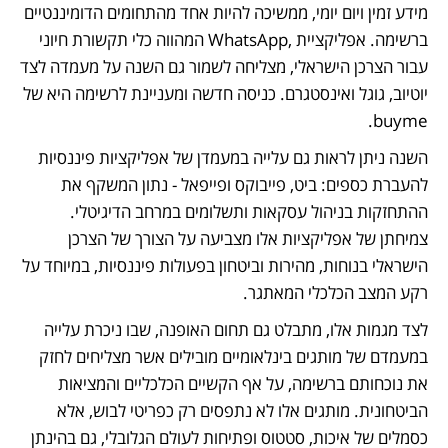
מידע זמין ויום יומי, ממשיכה להיות אחד מהתחומים הדומיננטיים 
ברשימה. אפליקציית ,WhatsApp המהווה כלי תקשורת חיוני 
עבור הצרכן הישראלי, מצליחה לשמור גם השנה על מעמדה לצד 
יוטיוב, גוגל ואינסטגרם. כניסה חדשה ומעניינת לרשימה היא של  
buyme.
השנה ניתן לראות גם עלייה במעמדן של אפליקציות פיננסיות 
להעברת כספים: ביט, פייבוקס ופייפאל - נתון המשקף את 
ההתחזקות בניהול עסקאות ותשלומים במרחב הדיגיטלי. 
צמיחתן של אפליקציות אלו מצביעה על הצורך של הצרכן 
הישראלי בנוחות, מהירות וביטחון בפעולות פיננסיות, במיוחד על 
רקע המצב הכלכלי המאתגר. 
לצד מגמות אלו, מתבלט גם תחום האופנה, שבו ניכרת עלייה 
במעמדם של מותגים בינלאומיים מובילים אשר מצליחים לחזק 
את נוכחותם ברשימה, על אף הקשיים הכלכליים והמציאות 
הביטחונית. מותגים אלו לא נתפסים רק כפריטי לבוש, אלא 
כסמלים של איכות, סטטוס ופתיחות לעולם הגלובלי, גם בהינתן 