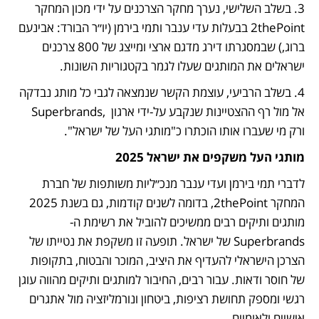
3. בשלב השלישי, נערך מחקר הצרכנים על ידי מכון המחקר 
2thePoint בבעלות עדי ענבר ותמי בירמן (יו״ר הבורד: אבינעם 
ברוג,) שבמסגרתו דירג מדגם ארצי ומייצג של 800 צרכנים 
ישראלים את המותגים שעלו לגמר בקטגוריות השונות.
4. בשלב הרביעי, עוצמת הקשר שנמצאה לגבי כל מותג נבדקה 
אל מול רף ההצטיינות שנקבע על-ידי ארגון  ,Superbrands 
ורק מי שעברו אותו הוכתרו כ"מותגי העל של ישראל".
מותגי העל משקפים את ישראל 2025
לדברי תמי בירמן ועדי ענבר מנכ״ליות משותפות של חברת 
המחקר 2thePoint, בדומה לשנים קודמות, גם בשנת 2025 
מותגים ותיקים רבים ממשיכים להוביל את רשימת ה-
Superbrands של ישראל. תופעה זו משקפת את נטייתו של 
הצרכן הישראלי להעדיף את היציב, המוכר והבטוח, בתקופות 
של חוסר ודאות. עבור רבים, החיבור למותגים ותיקים מהווה עוגן 
רגשי ומספק תחושת רציפות, ביטחון ונורמליזציה מול אתגרים 
אישיים ולאומיים. 