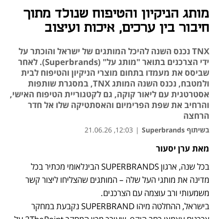
מותג הניקיון והטיפוח שנולד מתוך
חיבור בין ערכים, איכות ועיצוב
TNX נכנס השנה להיכל המותגים של ישראל והוכתר על
ידי הצרכנים בתואר "מותג על" (Superbrands). לאחר
שביסס את מעמדו בתחום מוצרי הניקיון והטיפוח לבית
ולמטבח, נכנס השנה המותג TNX, במסגרת שותפות
אסטרטגית עם ליאור קוקה, גם לקטגוריית הטיפוח האישי,
והרחיב את שפת הפרימיום והאסתטיקה שלו אל חדר
הרחצה
בשיתוף Superbrands
|
12:03, 21.06.26
מאת ערן יסעור
נפתח בכרטיסייה חדשה
נפתח בכרטיסייה חדשה
בכל שנה, ארגון SUPERBRANDS הבינלאומי מכתיר בכל 
מדינה את מותגי העל שלה – המותגים שהצליחו ליצור קשר 
בישראל, ההחלטה מיהו SUPERBRAND נקבעת במחקר 