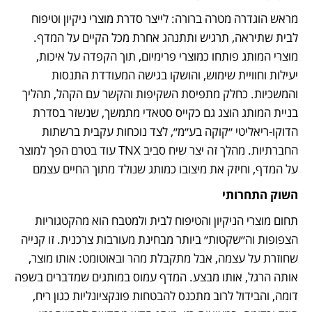
מראש הוגדרה מטרה ברורה: לייצר סדרת מוצרי ניקיון וטיפוח 
לבית שתיראה, תרגיש ותתנהג אחרת מכל הקיים על המדף. 
מוצרי המותג פותחו כמוצרי פרימיום, תוך הקפדה על איכות, 
יעילות וחוויית שימוש, והושקו בגישה המעודדת התנסות 
והמשכיות. כחלק מתפיסת השקיפות והקשר עם הקהל, תהליך 
בניית המותג הוצג גם כקייס סטאדי מתמשך, שנשזר בסדרת 
הדוקו-ריאליטי ״קוקה בע״מ״, לצד נוכחות עקבית ברשתות 
החברתיות. מהלך זה יצר שיח סביב TNX עוד בטרם הפך למוצר 
על המדף, וחיזק את מיצובו כמותג שנולד מתוך החיים עצמם
השוק התחרותי
תחום מוצרי הניקיון והטיפוח לבית ולמטבח הוא מהקטגוריות 
הצפופות וה״שקטות״ ביותר מבחינת מעורבות צרכנית. זו קנייה 
שחוזרת על עצמה, אבל מתקבלת מהר ובאוטומט: אותו מוצר, 
אותה הרגל, אותו מבצע. המדף עמוס במותגים שמדברים בשפה 
דומה, והבידול לרוב מתכנס להבטחות פונקציונליות כגון ריח, 