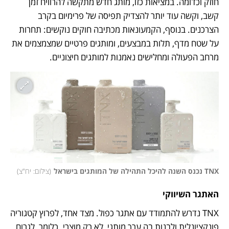
חוזק וכדומה. במציאות כזו, מותג חדש מתקשה להרוויח זמן 
קשב, וקשה עוד יותר להצדיק תפיסה של פרימיום בקרב 
הצרכנים. בנוסף, הקמעונאות מכתיבה חוקים נוקשים: תחרות 
על שטח מדף, תלות במבצעים, ומותגים פרטיים שמצמצמים את 
מרחב הפעולה ומחלישים נאמנות למותגים חיצוניים.
TNX נכנס השנה להיכל התהילה של המותגים בישראל
(
צילום: יח"צ
)
האתגר השיווקי
TNX נדרש להתמודד עם אתגר כפול. מצד אחד, לפרוץ קטגוריה 
פונקציונלית ולבנות בה ערך מותגי, לא רק מוצרי. כלומר, לגרום 