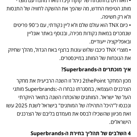
• האורחים בחתונתה של קוקה קיבלו מארז מתנה עם מוצרי 
מותג הטיפוח החדש, מה שהפך את ההשקה לחוויה של התנסות 
• כיום TNX הוא עולם שלם ולא ליין נקודתי, עם כ־90 פריטים 
שנמכרים במאות נקודות מכירה, ובנוסף באתר אונליין 
• מוצרי TNX כיכבו שלוש עונות ברצף באח הגדול, מהלך שחיזק 
את הנוכחות של המותג במיינסטרים.
איך מוכתרים ה-Superbrands?
מכון המחקר 2thePoint ניהל זו השנה הרביעית את מחקר 
הצרכנים העצמאי, במסגרתו נבחרו ה-:Superbrands מותגי 
העל של ישראל. המותגים שהוכתרו השנה בתואר היוקרתי 
ונכנסו ל"היכל התהילה של המותגים" בישראל לשנת 2025 עשו 
זאת מכיוון שהשכילו לבסס את מעמדם בליבם של הצרכנים 
הישראלים.
4 השלבים של תהליך בחירת ה-Superbrands