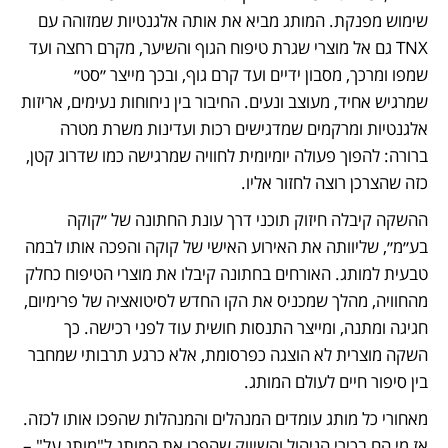
שימוש מפנקת. המותג מביא את אותה אלגנטיות שמזוהה עם 
TNX גם אל מוצרי שגרת טיפוח הגוף והשיער, מקרם רחצה ועד 
שמפו ומרכך, מסבון ידיים ועד קרם גוף, ובכך מייצר ״סט״ 
שמרגיש אחיד, מעוצב ונעים. החיבור בין ניחוחות נעימים, אריזות 
אלגנטיות ומרקמים שמדגישים רכות ועדינות משרת מטרה 
ברורה: להפוך פעולה יומיומית לחוויה שמרגישה כמו שדרוג קטן, 
כזה שהצרכן רוצה לחזור אליו.
ההשקה קיבלה חיזוק תוכני דרך עונת החתונה של ״קוקה 
בע״מ״, שליוותה את האירוע האישי של קוקה והפכה אותו לבמה 
טבעית למותג. האורחים בחתונה קיבלו את מוצרי הטיפוח כחלק 
מהחוויה, מהלך שמכניס את הקו החדש לסיטואציה של פרימיום, 
חגיגה ומתנה, ומייצר התנסות חושית עוד לפני רכישה. כך 
השקה מוצרית לא הוצגה כפרסומת, אלא כרגע תרבותי שמחבר 
בין סיפור חיים לעולם המותג.
מאחורי כל מותג עומדים המנהלים והמנהלות שהפכו אותו לכזה. 
אז מי הם בכירי הניהול והשיווק שהפכו את המותג ל"מותג על" – 