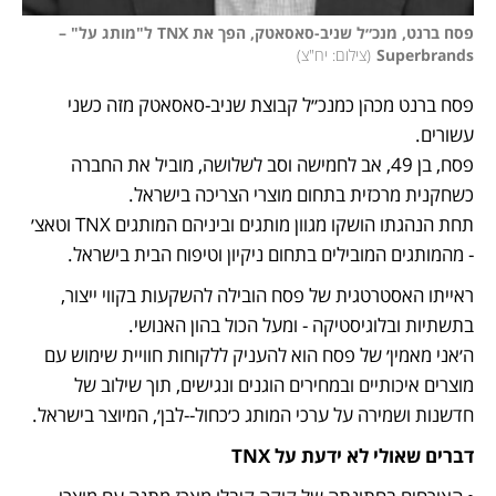
פסח ברנט, מנכ״ל שניב-סאסאטק, הפך את TNX ל"מותג על" – 
Superbrands
(
צילום: יח"צ
)
פסח ברנט מכהן כמנכ״ל קבוצת שניב-סאסאטק מזה כשני 
פסח, בן 49, אב לחמישה וסב לשלושה, מוביל את החברה 
תחת הנהגתו הושקו מגוון מותגים וביניהם המותגים TNX וטאצ׳ 
- מהמותגים המובילים בתחום ניקיון וטיפוח הבית בישראל.
ראייתו האסטרטגית של פסח הובילה להשקעות בקווי ייצור, 
ה׳אני מאמין׳ של פסח הוא להעניק ללקוחות חוויית שימוש עם 
מוצרים איכותיים ובמחירים הוגנים ונגישים, תוך שילוב של 
חדשנות ושמירה על ערכי המותג כ׳כחול-‑לבן׳, המיוצר בישראל.
דברים שאולי לא ידעת על TNX