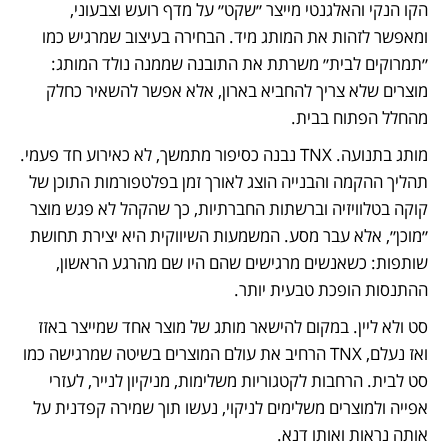
הקו הנקי והאלגנטי מייצר ״שקט״ על מדף רועש וצבעוני, 
ומאפשר לזהות את המותג מיד. הבחירה בעיצוב שמרגיש כמו 
״תמרוקים לבית״ משרתת את התובנה שממנה נולד המותג: 
מוצרים שלא צריך להחביא בארון, אלא אפשר להשאיר כחלק 
מהחלל הפתוח בבית.
מותג בתנועה. TNX נבנה כסיפור מתמשך, לא כאירוע חד פעמי. 
תהליך ההקמה והבנייה הוצג לאורך זמן בפלטפורמות התוכן של 
קוקה בטלוויזיה וברשתות החברתיות, כך שהקהל לא פגש מוצר 
״מוכן״, אלא עבר מסע. המשמעות השיווקית היא יצירת תחושת 
שותפות: כשאנשים מרגישים שהם היו שם מהרגע הראשון, 
ההתנסות הופכת טבעית יותר.
סט ולא ליין. במקום להישאר מותג של מוצר אחד שמייצר באזז 
ואז נעלם, TNX הרחיב את עולם המוצרים בשיטה שמרגישה כמו 
סט לבית. הרחבות לקטגוריות משלימות, מניקיון לנייר, לעזרי 
אפייה ולמוצרים משלימים לניקוי, נעשו תוך שמירה קפדנית על 
אותה נראות ואותו דנא. 