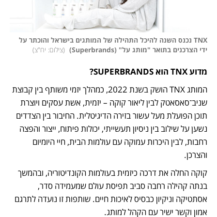
TNX נכנס השנה להיכל התהילה של המותגים בישראל והוכתר על 
ידי הצרכנים בתואר "מותג על" (Superbrands) 
(
צילום: יח"צ
)
מדוע TNX הוא SUPERBRANDS?
המותג TNX הושק בשנת 2022, כמהלך יזמי משותף בין קבוצת 
שניב־סאסאטק לבין ליאור קוקה – יזמית, אשת עסקים ויוצרת 
תוכן הפועלת מעל עשור בזירה הדיגיטלית. החיבור בין הצדדים 
נשען על שילוב בין ניסיון תעשייתי, יכולות פיתוח, ייצור והפצה 
רחבות, לבין היכרות עמוקה עם עולמות הבית, חיי היומיום 
והצרכן.
קוקה החלה את דרכה כיזמית בעולמות הקונדיטוריה, ובהמשך 
בנתה קהילה רחבה סביב תפיסת עולם שמעמידה סדר, 
אסתטיקה וניקיון כבסיס לאיכות חיים. שותפות זו נועדה לתרגם 
אמון וקשר ישיר עם הקהל למותג.