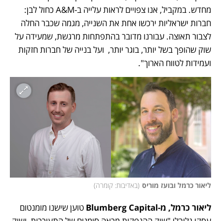
מחדש. במקביל, אנו צפויים לראות עלייה ב-A&M כחול לבן: 
חברות ישראליות ירכשו אחת את השנייה, מגמה שכבר החלה 
לצבור תאוצה. עבורנו מדובר בהתפתחות מרגשת, שמעידה על 
שוק שהופך בשל יותר, בוגר יותר,  ועל בנייה של חברות חזקות 
ועמידות לטווח הארוך".
ליאור כרמל ובועז מוריס
(
באדיבות: קומרה
)
ליאור כרמל, מ-Blumberg Capital
 טוען שישנו מומנטום 
עסקי גלובלי "שוק ההנפקות מראה סימנים של התעוררות, ושוק 