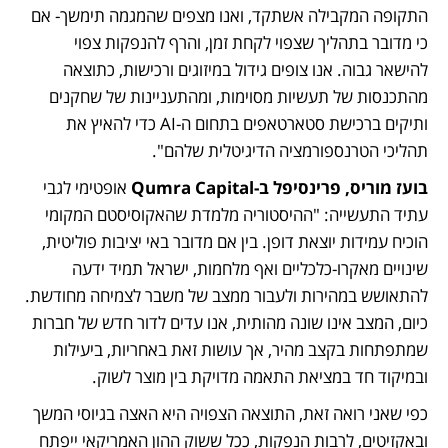
התקופה המקבילה אשתקד, ואנו מצפים שהמגמה תימשך- אם 
כי מדובר בתהליך שצפוי לקחת זמן, והרף להנפקות צפוי 
להישאר גבוה. אנו צופים גידול במיזוגים ורכישות, כתוצאה 
מהתכנסות של תעשיות מסוימות, ומהתעניינות של שחקנים 
ותיקים ברכישת סטארטאפים בתחום ה-AI כדי להאיץ את 
תהליכי הטרנספורמציה הדיגיטלית שלהם".
בועז מוריס, פרינסיפל ב-Qumra Capital
 אופטימי לגבי 
עתיד התעשייה: "ההיסטוריה מלמדת שהאקוסיסטם המקומי 
הוכיח עמידות יוצאת דופן. בין אם מדובר באי יציבות פוליטית, 
שינויים מאקרו-כלכליים ואף מלחמות, ישראל תמיד ידעה 
להתאושש במהירות ולעבור ממצב של משבר לצמיחה מחודשת. 
כיום, המצב אינו שונה מהותית, אנו עדים לדור חדש של חברות 
שמתפתחות בקצב מהיר, אך עושות זאת באחריות, ביעילות 
ובמיקוד חד במציאת התאמה מדויקת בין מוצר לשוק.
כפי שאני רואה זאת, התוצאה הצפויה היא האצה בגיוסי המשך 
ובאקזיטים, לרבות הנפקות, ככל ששוק ההון האמריקאי ייפתח 