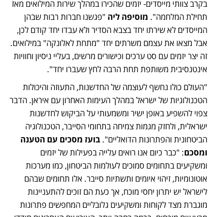
בקרב צוותי מייסדים- יזמים שהכירו במהלך שירות המילואים מאז 
תחילת המלחמה".
 מוסיפה ליה
 "פגשנו חברות רבות שבהן 
המייסדים לא שירתו יחד בצבא הסדיר ולא עבדו יחד קודם לכן, 
אבל מצאו את עצמם משרתים יחד "מתחת לאלונקה" במילואים. 
זה יצר יזמים עם סט ערכים וכישורים מרשים, בעליי ניסיון וחוויות 
אינטנסיבית משותפת תחת הרבה לחץ שעברו יחד".
"העולם כולו נחשף לעוצמה של החדשנות, התעוזה והיכולות 
הטכנולוגיות של ישראל במהלך העימות האחרון עם איראן. הדבר 
צפוי להשפיע באופן ישיר ומשמעותי על הביקוש לחדשנות 
ישראלית, ולחזק מגמות צמיחה בתחומי הסייבר, הטכנולוגיה 
הביטחונית והפתרונות הדואליים". 
בועז מסכים עם הטענה 
ומסכם
: "כבר כיום אנו רואים עלייה בפעילות של יזמים 
ומשקיעים בתחומים סמוכים לעולמות הביטחון, כמו מערכות 
אוטונומיות, זיהוי איומים ותשתיות סייבר. אלו תחומים שבהם 
לישראל יש יתרון יחסי מוכח, אך כעת הם זוכים להתעניינות 
מוגברת מצד לקוחות ומשקיעים גלובליים המחפשים פתרונות 