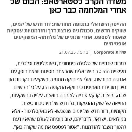
משדה הקרב לסטארטאפ: הבום של
אחרי המלחמה כבר כאן
ההייטק הישראלי בתנופה מחודשת: דור חדש של יזמים,
שווקים חדשים, טכנולוגיה פורצת דרך והזדמנויות עסקיות
שאסור לפספס. אחרי שנתיים של מלחמה- המשקיעים
אופטימיים
שירות Corporate
|
15:13, 21.07.25
למרות שנתיים של טלטלה ביטחונית, גיאופוליטית וכלכלית, 
תעשיית ההייטק הישראלית שהראתה חסינות יוצאת דופן, עם 
אנרגיה מחודשת, ואולי אף חזקה מתמיד. משקיעים בקרנות הון 
סיכון מובילות מאמינים כי דווקא התקופה הזו, על כל הקשיים 
שבה, מייצרת קרקע פורייה לצמיחה מואצת. עלייה בהשקעות, 
החייאה של שוק ההנפקות, גל חדש של מיזוגים ורכישות 
מקומיות, ודור חדש של יזמים שנפגשו- לא באקסלרטור - אלא 
במילואים. ישראל, לדבריהם, שוב מוכיחה לעולם שהיא יודעת 
להפוך משבר להזדמנות. "אסור לפספס את מה שקורה כאן", 