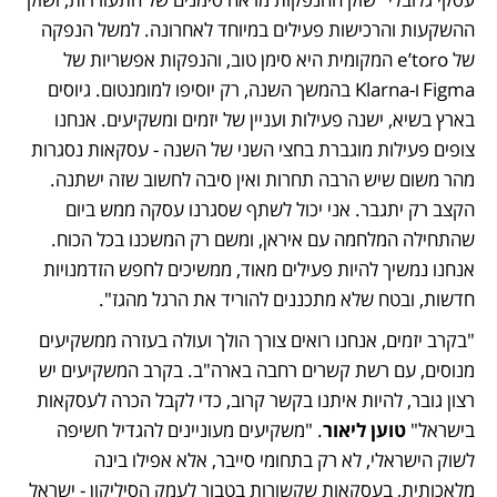
ההשקעות והרכישות פעילים במיוחד לאחרונה. למשל הנפקה 
של e’toro המקומית היא סימן טוב, והנפקות אפשריות של 
Figma ו-Klarna בהמשך השנה, רק יוסיפו למומנטום. גיוסים 
בארץ בשיא, ישנה פעילות ועניין של יזמים ומשקיעים. אנחנו 
צופים פעילות מוגברת בחצי השני של השנה - עסקאות נסגרות 
מהר משום שיש הרבה תחרות ואין סיבה לחשוב שזה ישתנה. 
הקצב רק יתגבר. אני יכול לשתף שסגרנו עסקה ממש ביום 
שהתחילה המלחמה עם איראן, ומשם רק המשכנו בכל הכוח. 
אנחנו נמשיך להיות פעילים מאוד, ממשיכים לחפש הזדמנויות 
חדשות, ובטח שלא מתכננים להוריד את הרגל מהגז".
"בקרב יזמים, אנחנו רואים צורך הולך ועולה בעזרה ממשקיעים 
מנוסים, עם רשת קשרים רחבה בארה"ב. בקרב המשקיעים יש 
רצון גובר, להיות איתנו בקשר קרוב, כדי לקבל הכרה לעסקאות 
בישראל" 
טוען ליאור
. "משקיעים מעוניינים להגדיל חשיפה 
לשוק הישראלי, לא רק בתחומי סייבר, אלא אפילו בינה 
מלאכותית, בעסקאות שקשורות בטבור לעמק הסיליקון - ישראל 