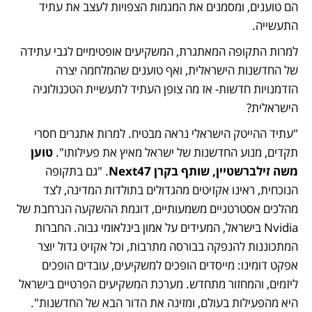
הם טוענים, ומסמנים את המגמות הצפויות לעצב את עתיד 
התעשייה.
למרות התקופה המאתגרת, המשקיעים אופטימיים לגבי עתידה 
של החדשנות הישראלית, ואף טוענים שהמלחמה יצרה 
הזדמנויות חדשות- אז מה צופן העתיד לתעשיית הטכנולוגיה 
הישראלית?
"עתיד ההייטק הישראלי נראה מבטיח. למרות אתגרים חסרי 
תקדים, מנוע החדשנות של ישראל מאיץ את פעילותו". 
טוען 
משה זילברשטיין, שותף בקרן Next47
. "גם בתקופה 
הנוכחית, ראינו אקזיטים מהגדולים בתולדות המדינה, לצד 
מהלכים אסטרטגיים משמעותיים, דוגמת ההשקעה הנרחבת של 
Nvidia בישראל, המעידים על אמון בינלאומי גבוה. החברות 
המתכוננות להנפקה בבורסה מתרבות, וכל אקזיט גדול יוצר 
אפקט דומינו: מייסדים הופכים למשקיעים, עובדים הופכים 
ליזמים, והמחזור מתחדש. מערכת המשקיעים הפרטיים בישראל 
היא מהפעילות בעולם, ומזינה את הדור הבא של החדשנות".