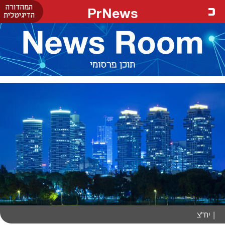
המהדורה
PrNews
הדיגיטלית
| יח"צ