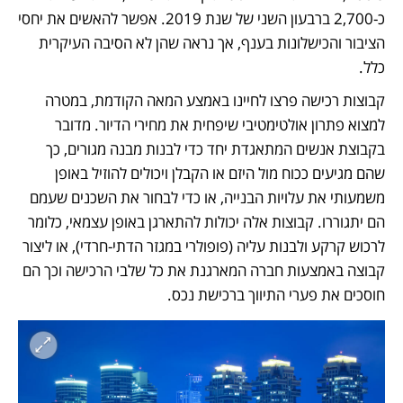
כ-2,700 ברבעון השני של שנת 2019. אפשר להאשים את יחסי 
הציבור והכישלונות בענף, אך נראה שהן לא הסיבה העיקרית 
כלל.
קבוצות רכישה פרצו לחיינו באמצע המאה הקודמת, במטרה 
למצוא פתרון אולטימטיבי שיפחית את מחירי הדיור. מדובר 
בקבוצת אנשים המתאגדת יחד כדי לבנות מבנה מגורים, כך 
שהם מגיעים ככוח מול היזם או הקבלן ויכולים להוזיל באופן 
משמעותי את עלויות הבנייה, או כדי לבחור את השכנים שעמם 
הם יתגוררו. קבוצות אלה יכולות להתארגן באופן עצמאי, כלומר 
לרכוש קרקע ולבנות עליה (פופולרי במגזר הדתי-חרדי), או ליצור 
קבוצה באמצעות חברה המארגנת את כל שלבי הרכישה וכך הם 
חוסכים את פערי התיווך ברכישת נכס.