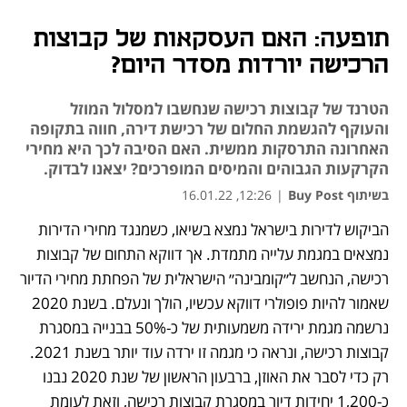
תופעה: האם העסקאות של קבוצות
הרכישה יורדות מסדר היום?
הטרנד של קבוצות רכישה שנחשבו למסלול המוזל
והעוקף להגשמת החלום של רכישת דירה, חווה בתקופה
האחרונה התרסקות ממשית. האם הסיבה לכך היא מחירי
הקרקעות הגבוהים והמיסים המופרכים? יצאנו לבדוק.
בשיתוף Buy Post
|
12:26, 16.01.22
הביקוש לדירות בישראל נמצא בשיאו, כשמנגד מחירי הדירות 
נפתח בכרטיסייה חדשה
נפתח בכרטיסייה חדשה
נמצאים במגמת עלייה מתמדת. אך דווקא התחום של קבוצות 
רכישה, הנחשב ל״קומבינה״ הישראלית של הפחתת מחירי הדיור 
שאמור להיות פופולרי דווקא עכשיו, הולך ונעלם. בשנת 2020 
נרשמה מגמת ירידה משמעותית של כ-50% בבנייה במסגרת 
קבוצות רכישה, ונראה כי מגמה זו ירדה עוד יותר בשנת 2021. 
רק כדי לסבר את האוזן, ברבעון הראשון של שנת 2020 נבנו 
כ-1,200 יחידות דיור במסגרת קבוצות רכישה, וזאת לעומת 