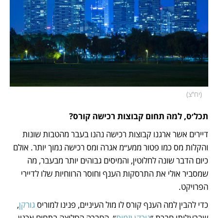
(
יח"צ
)
תכל׳ס, למה תחום קבוצות רכישה קורס?
דיירים אשר ארגנו קבוצות רכישה נהנו בעבר מהטבות שונות 
והקלות מס כמו פטור ממע״מ אגרה ומס רכישה נמוך יותר. אולם 
כיום הדבר שונה לחלוטין, והמיסים גבוהים יותר מבעבר, מה 
שמסביר אולי את התרסקות הענף וחוסר הרווחיות שלו לדיירי 
הפרויקט. 
כדי להבין למה הענף קורס לו מול העיניים, פנינו למוריס
 גורקן
, 
שבבעלותו חברת ״
גורקן יזמות
״, החברה החלוצה בתחום ארגון 