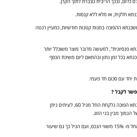
 כלום, ובכך הריבית נצברת לתוך הקרן.
כנתא חלקית, או מלא ללא קנסות.
מנגד ישנן זוגות שמעוניינים לקבל את המשכנתא ההפוכה במנות קטנות חודשיות, כמעיין רנטה 
משכנתא שכזו מוכרת בתחום בשם "משכנתא פנסיונית", למעשה מדובר מוצר משוכלל יותר 
שיודע לתמחר בדיוק את הריבית על המשכנתא בכל זמן נתון ובהתאם ליום משיכת הכסף 
ת יחד עם סכום חד פעמי.
פשר לקבל ?
על פי רב משכנתא הפוכה נלקחת החל מגיל 60, לעיתים ניתן 
שיעור מימון משכנתא הפוכה ניתן לקבל החל מ- 15% משווי הנכס, ועם הגיל כך גם שיעור 