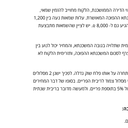
בכדי שהבנק ידע מה שווי הדירה הממושכנת, הלקוח מחוייב להזמין שמאי, 
בהתאם לכך הבנק יחשב את גובה המשכנתא ההפוכה המאושרת. עלות שמאות נעה בין 1,200 
₪ ל- 3,500 ₪, במשקים ונחלות זה יכול להגיע גם ל- 8,000 ₪. יש לציין שהשמאות מתבצעת 
 מדובר בעלות חד פעמית שתלויה בגובה המשכנתא, והמחיר יכול לנוע בין 
5,000 ₪ ל- 10,000 ₪, את הסכום ניתן לצרף לסכום המשכנתא ההפוכה, ותזרימית הלקוח לא 
 כאמור, כמות הגופים המתחרה על אותו פלח שוק גדלה. לפכיך ישנן 2 מסלולים 
עיקריים: הראשון מסלול צמוד מדד, והשני מסלול צמוד לריבית הפריים. בסופו של דבר המחירים 
מתכנסים לטווח של 5.2 צמוד למדד אל מול 5% בתוספת פריים. ולמעשה מדובר בריבית שנתית 
ה: