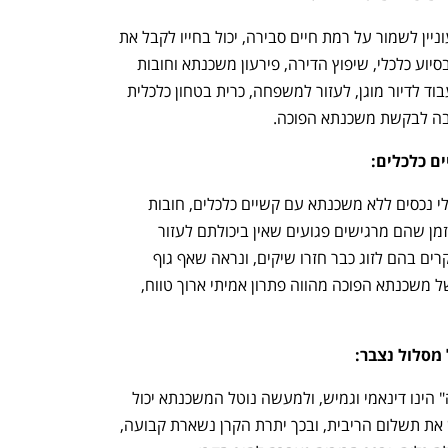
עם יוקר המחייה, אותו זוג פנסיונרים שמעוניין לשמור על רמת חיים סבירה, יכול בחייו לקבל את 
המשכנתא ההפוכה בדרך זו לעזור לילדיו בסיוע כלכלי, שיפוץ הדירה, פירעון משכנתא וחובות 
נפרעים ויקרים שמכבידים על התזרים, לעבוד לדיור מוגן, לעזור למשפחה, כרית בטחון כלכלית 
בה לבקשת משכנתא הפוכה.
ם כלכלים:
לעיתים פונים אילנו זוגות בגיל ה- 70, בעלי נכסים ללא משכנתא עם קשיים כלכלים, חובות 
רובצים, ולעיתים גם עיקול על הנכס, בו בזמן שהם מרגישים פגועים שאין ביכולתם לעזור 
לעצמם ולעזור לילדיהם, ולמעשה גם במקרים בהם לזוג כבר חזרו שיקים, ונראה שאף גוף 
מכובד לא ירצה לתת לו הלוואה, הפתרון של משכנתא הפוכה מהווה פתרון אמיתי ארוך טווח, 
מסלול נצבר:
למעשה המוצר הפיננסי "משכנתא הפוכה" הינו דינאמי וגמיש, ולמעשה נוטל המשכנתא יכול 
לבחרו האם הוא מעוניין לשלם מידי חודש את תשלום הריבית, ובכך יתרת הקרן נשארת קבועה, 