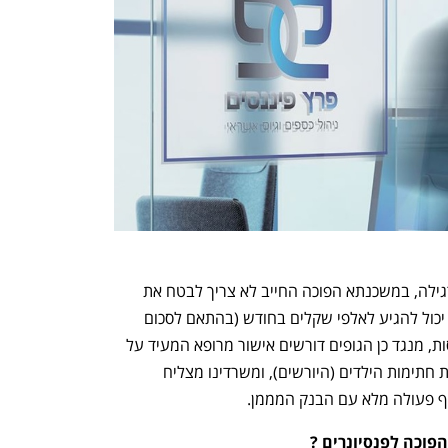
עובדה חשובה היא שבשונה ממשכנתא רגילה, במשכנתא הפוכה החייב לא צריך לבטח את 
עצמו בביטוח חיים שבגילים 70 + המחיר יכול להגיע לאלפי שקלים בחודש (בהתאם לסכום 
הביטוח), וגם לא בודקים את מבחן ההכנסות, מנגד כן הגופים דורשים אישור מרופא המעיד על 
כשירות והבנה, בחלק מהגופים דורשים את חתימות הילדים (היורשים), ומשרדינו מצליח 
ף פעולה מלא עם הבנק המממן.
וכה לפנסיונרים ?