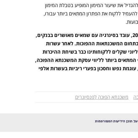
הוגן בין הגופים השונים. כמו כן, ביכולתנו להגדיל את שיעור המימון המופיע בטבלת המימון 
בתחום המשכנתאות ההפוכות, והכל בכדי להעמיד ללקוח את הפתרון המתאים ביותר עבורו, 
 הוקם בשנת 2010, עובד בסינרגיה עם שמאים מאושרים בבנקים, 
עו"ד מסחריים, ומלווה עסקאות רבות בתחום המשכנתאות ההפוכות. לאחר עשרות 
רבות של תיקים, וחסכון מצטבר של מיליוני שקלים ללקוחותינו כבר בשיחת ההיכרות 
עם הלקוח, ביכולתנו לזהות מיהו הגוף המתאים ביותר לליווי עסקת המשכנתא ההפוכה, 
ובדרך זו אנחנו חוסכים ללקוח זמן יקר, עוגמת נפש וחסכון בפערי ריביות בעשרות אלפי 
ה
משכנתא הפוכה לפנסיונרים
 על תוכן הידיעות המפורסמות