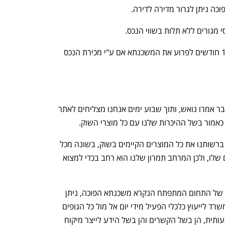
•	לאחר 120 של הלווה, ליורשים יש 12 חודשים לפרוע את המשכנתא אם ע"י מכירת הנכס 
לעיתים מגיעים אלינו לקוחות רצוצים, שכבר אמרו נואש, ותוך שבוע ימים אנחנו מצליחים לאתר 
כאמור בשל ההיכרות שלנו עם כל מוצרי השוק.
למעשה היתרון של משרד ייעוץ הוא שיש ברשותנו את כל המוצרים הקיימים בשוק, בשונה מכל 
גוף מימון או בנק שמוגבל אך ורק למוצרים שלו, ולכן המרחב תמרון שלנו הוא רחב בכדי למצוא 
מהדברים האמורים, שהם רק קצה המזלג של התחום המתפתח הנקרא משכנתא הפוכה, ניתן 
להבין שקיימת שונות בין הגופים, וכאשר משרד לייעוץ כלכלי הפעיל מידי יום אל מול כל הגופים 
המוכרים, ניתן להגיע ולהוזיל עלויות משמעותית, הן בשל הקשרים והן בשל הידע לייצר מיקוח 