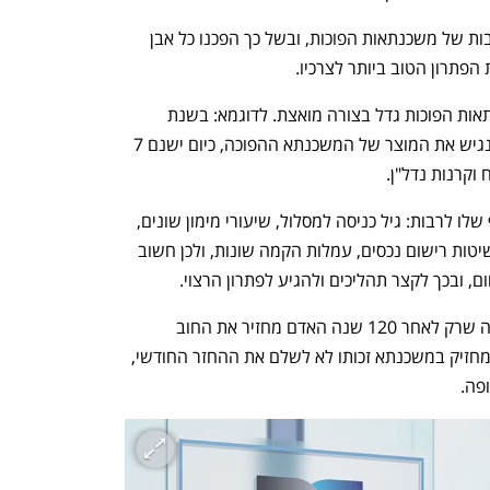
משרדינו "פרץ פיננסים", מלווה בקשות רבות של משכנתאות הפוכות, ובשל כך הפכנו כל אבן 
הפתרון הטוב ביותר לצרכיו.
כיום בישראל, מספר הגופים שנותן משכנתאות הפוכות גדל בצורה מואצת. לדוגמא: בשנת 
2019 היה גוף אחד בלבד שידע לתת ולהנגיש את המוצר של המשכנתא ההפוכה, כיום ישנם 7 
וקרנות נדל"ן. 
יש לציין שלכל גוף מימון יש את התנאי סף שלו לרבות: גיל כניסה למסלול, שיעורי מימון שונים, 
התניות עבור היורשים, דרישות רפואיות, שיטות רישום נכסים, עמלות הקמה שונות, ולכן חשוב 
 ובכך לקצר תהליכים ולהגיע לפתרון הרצוי.
 נוצר בשל העובדה שרק לאחר 120 שנה האדם מחזיר את החוב 
(למעשה יורשיו), וכאשר הנוטל משכנתא מחזיק במשכנתא זכותו לא לשלם את ההחזר החודשי, 
פה.