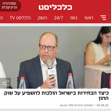
המהדורה
הדיגיטלית
ראשי
באזז
24/7
השוק
כלכליסט TV
פו
כיצד הבחירות בישראל הולכות להשפיע על שוק
ההון
06.08.26
|
בשיתוף מערכת duns 100