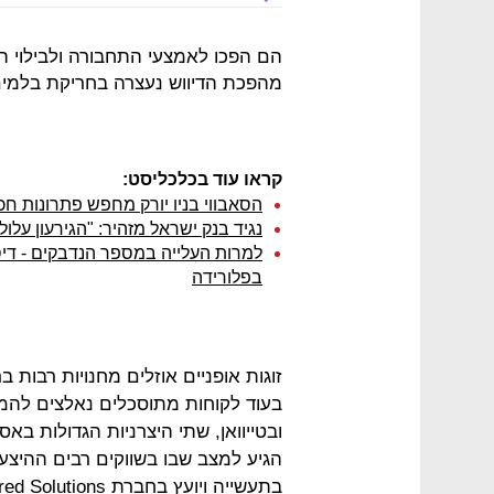
הם הפכו לאמצעי התחבורה ולבילוי המ
מהפכת הדיווש נעצרה בחריקת בלמים 
קראו עוד בכלכליסט:
הסאבווי בניו יורק מחפש פתרונות ח
נגיד בנק ישראל מזהיר: "הגירעון עלול להגיע ל-13% מהתוצ
למרות העלייה במספר הנדבקים - ד
בפלורידה
זוגות אופניים אוזלים מחנויות רבות 
בעוד לקוחות מתוסכלים נאלצים להמתי
ובטייוואן, שתי היצרניות הגדולות בא
הגיע למצב שבו בשווקים רבים ההיצע ל
בתעשייה ויועץ בחברת Human Powered Solutions.