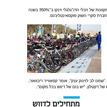
בצרפת חובבת האופניים המכירות המקוונות של הכלי הדו־גלגלי זינקו ב־350% בשנה
חברת סקרי השוק פוקסאינטליג'נס.
מנו לב לזינוק ענק", אומר קסאווייר ריבוואור,
ל דקטלון. "יש בום של דיווש בכל מקום".