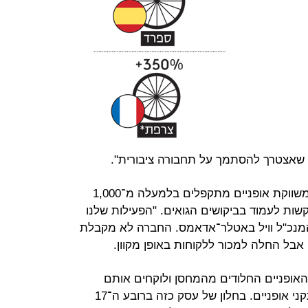
 שאצטרך להסתמך על תחבורה ציבורית".
יצרנית האופנים ברומפטון מלונדון, המשווקת אופניים מתקפלים בלמעלה מ־1,000
שות לעמוד בביקושים הגואים. "הפעילות שלנו
מנכ"ל וויל באטלר־אדאמס. החברה לא מקבלת
אבל החלה למכור ללקוחות באופן מקוון.
אופניים החלודים מהמחסן ולוקחים אותם
לשיפוץ, מה שהזניק את הביקוש למתקני אופניים. בחלון של עסק כזה ברובע ה־17