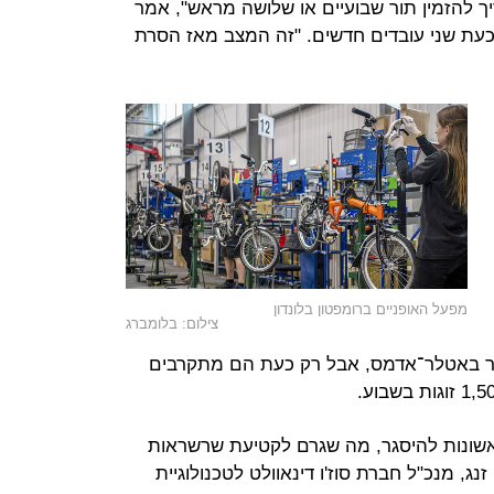
יך להזמין תור שבועיים או שלושה מראש", אמר
כעת שני עובדים חדשים. "זה המצב מאז הסרת
מפעל האופניים ברומפטון בלונדון
צילום: בלומברג
ומר באטלר־אדמס, אבל רק כעת הם מתקרבים
הראשונות להיסגר, מה שגרם לקטיעת שרשראות
ג, מנכ"ל חברת סוז'ו דינאוולט לטכנולוגיית