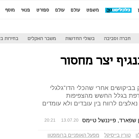
משפט
עולם
עולם
ספורט
פנאי
מוסף
חברה וסביבה
בשולי החדשות
משבר האקלים
בחירות בארה
גיף יצר מחסור
וק בביקושים אחרי שהכלי הדו־גלגלי
דפת בגלל החשש מהצפיפות
לצים לרווח בין עובדים ולא עומדים
אן שפארד, פייננשל טיימס
20:21
13.07.20
ן
טורין בייסיקל
מפעל האופניים ברומפטון