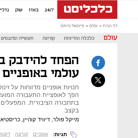
24/7
באזז
שוק
נדל"ן
דף הבית
עולם
פייננשל טיימס
עולם
כלכלה ומדיניות
קורונה
תעשייה ופיננסים
הפחד להידבק בנ
עולמי באופניים
חנויות אופניים מדווחות על זינ
הפך לאופציית התעבורה המוע
בתחבורה הציבורית. המפעלים נא
בקצב
מייקל פולר, דיוויד קוהיין, כריסטי
אופניים
קורונה
דקטלו
תגיות: