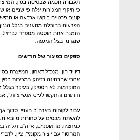
כי היקף המכירות עלה פי שניים או 
קונים פרטיים ביקשו ארבעה או חמישה 
הפרעות בהובלת מטענים בגלל הנגיף ל
הזמנה אחת הוסטה מספרד לברזיל, וא
שנגרמו בצל המגפה.
ספקים בפיגור של חודשים
דיוויד הון, מנכ"ל דאהון, המייצרת בס
אחרי שהבחינה בזינוק במכירות בסין
המוקדמות לא הספיקו, בעיקר בגלל הק
חודשים והתקשו לגייס אנשי צוות", אמ
עבור לקוחות בארה"ב העניין סבוך אף
להשתת מכסים על סחורות מיובאות. היו
כמחצית מהאופניים, ארה"ב תלויה באו
המחסור עם ייצור מקומי", ציין. לדב