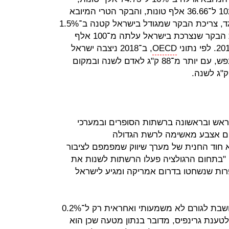
כמות המשלוחים החיים צמחה ב־102% ל־36.66 אלף טונות, והבקר הטרי המיובא
זינק ב־389% ל־9.87 אלף טונות. מנגד, צריכת הבקר שמגודל בישראל קטנה ב־1.5%
ל־17.17 אלף טונות. בסך הכל, כמות הבקר שנצרכת בישראל עלתה מ־100 אלף
OECD
, ב־2018 ניצבה ישראל
במקום הרביעי בצריכת מוצרי בשר לנפש, עם יותר מ־88 ק"ג לאדם לשנה ובמקום
ראש ובראשונה ברשתות הסופרים ובמערכי
נים אצבע מאשימה לרשת הגדולה
 חוד החנית של מערך שיווק שמפמפם לציבור
. "בתחום הרגולציה פעלו הרשתות לשנות את
ות שנשחטו בדרום אמריקה ומגיע לישראל
מבחינת פליטת גזי חממה, ישראל נחשבת לגורם לא משמעותי ואחראית רק ל־0.2%
טענת גרינפיס, מדובר בנתון מטעה שכן הוא