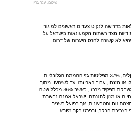
צילום: ענר גרין
אות בדרישה לנקוט צעדים ראשונים למיגור
 דיווח מצד רשתות הקמעונאות בישראל על
היא לא קשורה להרס היערות של דרום
להערכת הפאנל הבינלאומי לשינוי אקלים, 37% מפליטות גזי החממה הגלובליות
ו או הזנתו, עבור באריזתו ועד לשינועו. מתוך
אלו, צריכת בשר, ובפרט בשר בקר, משחקת תפקיד מרכזי, כאשר 36% מכלל שטח
חיים או מזון להזנתם. ישראל אמנם נחשבת
מחונות והטבעונות, אך בפועל בשנים
י בצריכת הבקר, ובפרט בקר מיובא.