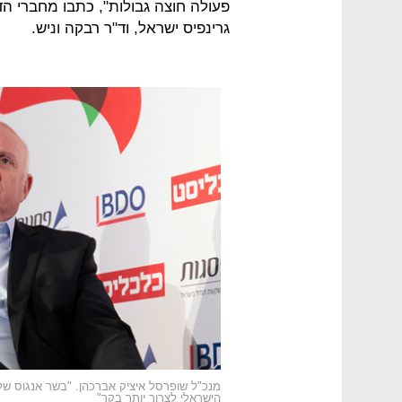
פעולה חוצה גבולות", כתבו מחברי הד
גרינפיס ישראל, וד"ר רבקה וניש.
מנכ"ל שופרסל איציק אברכהן. "בשר אנגוס ש
הישראלי לצרוך יותר בקר"