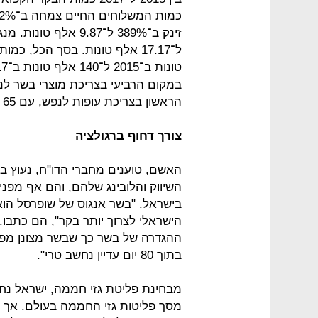
טונות ב־2015 ל־140 אלף טונות ב־2017. לפי נתוני
הראשון בצריכת עופות לנפש, עם 65 ק"ג לשנה.
צורך דחוף ברגולציה
האשם, טוענים מחברי הדו"ח, נעוץ ב
השיווק והלובינג שלהם, והם אף מפ
בישראל. "בשר אנגוס של שופרסל הוא
הישראלי לצרוך יותר בקר", הם כתבו
ההגדרה של בשר כך שבשר מצונן מפר
בתוך 80 יום עדיין נחשב טרי".
מסך פליטות גזי החממה בעולם. אך ל