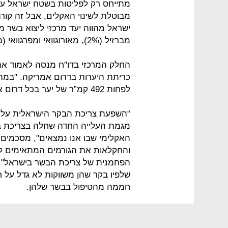
מתייחס רק לפליטות בשטח ישראל ע
מבוטלת לשינוי האקלים, אבל זה קורה
מברזיל (2%), מאורוגוואי ומפרגוואי (מעל 10%)”.
החלק המרכזי בדו"ח מנסה לאמוד א
כריתת היערות בדרום אמריקה. "במה
לפחות 492 קמ”ר של יער בכל דרום אמריקה, השווים ל־70,286 מגרשי כדורגל”.
“השפעת צריכת הבקר הישראלית על י
מגמת העלייה החדה שחלה בצריכת בק
האקלימי שבו אנו נמצאים", מסכמים 
והחקלאות את הגורמים המתאימים לק
הפחמנית של צריכת הבשר בישראל". 
שלפיו בקר שהן משווקות לא גדל על ח
חממה מהטיפול בבשר שלהן.