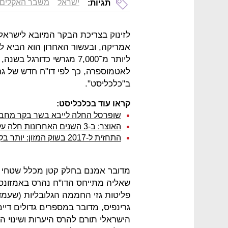
ישראל
משבר האקלים
תגיות:
לזינוק בצריכת הבקר המיובא לישראל 
לאטמוספרה, כך לפי דו"ח חדש של ג
ב"כלכליסט".
קראו עוד בכלכליסט:
שופרסל החלה לייבא בשר בקר מחברה
האוצר: ב-3 השנים האחרונות חלה עלייה בצריכת בשר טרי וירידה במחיר
התחזית ל-2017 בשוק המזון: יותר בקר, פחות שקיות והמשך ירידה במכירות
מדובר אמנם בחלק קטן מכלל שטחי ה
גרינפיס, מדובר במספרים גדולים ד
הישראלי תורם להרס היערות ושינוי ה