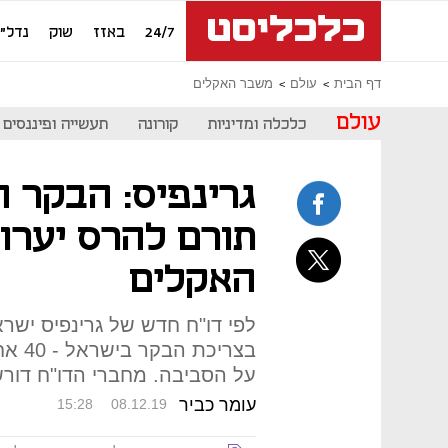
24/7
באזז
שוק
נדל"ן
דף הבית
עולם
משבר האקלים
עולם
כלכלה ומדיניות
קורונה
תעשייה ופיננסים
גרינפיס: הבקר 
תורם להרס יערות
האקלים
לפי דו"ח חדש של גרינפיס ישראל
בצריכ
על הסביבה. מחברי הדו"ח דורש
עומר כביר
15:28
08.12.19