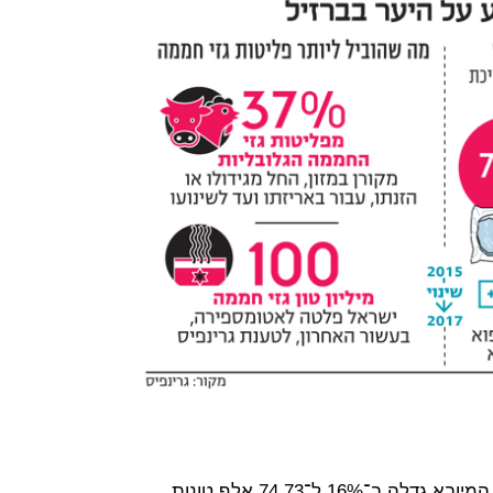
בין 2015 ל־2017 כמות הבקר הקפוא המיובא גדלה ב־16% ל־74.73 אלף טונות,