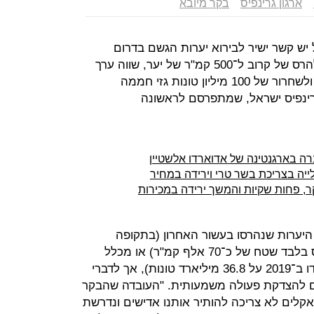
ארגון גרינפיס
בקר מיובא
יש קשר ישיר לבירוא יערות הגשם בדרום
אמריקה, ובעשור האחרון הוא הביא להרס של קרוב ל־500 קמ"ר של יער, שווה ערך
ליותר מ־7,000 מגרשי כדורגל בשנה, ולשחרור של 100 מיליון טונות גזי חממה
רינפיס ישראל, שמתפרסם לראשונה
 בארגנטינה של אדוארדו אלשטיין
יערות שנהרסו בעשור האחרון (בתקופה
שאליה מתייחס הדו"ח נהרס באמזונס בלבד שטח של כ־70 אלף קמ"ר) או מכלל
פליטות גזי החממה הגלובליות (שעמדו ב־2019 על 36.8 מיליארד טונות), אך לדברי
יים להצדקת פעולה משמעותית. "העובדה שהבקר
אקלים לא צריכה להותיר אותנו אדישים ונדרשת